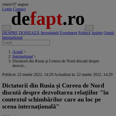
vineri
07 august
Login
Contact
DESPRE
DONEAZĂ
Investigații
Eveniment
Politică
Justiție
Opinii
Internațional
Acasă
>
Internațional
>
Dictatorii din Rusia şi Coreea de Nord discută despre
dezvol...
Publicat: 22 martie 2022, 14:29
Actualizat la: 22 martie 2022, 14:29
Dictatorii din Rusia şi Coreea de Nord
discută despre dezvoltarea relaţiilor "în
contextul schimbărilor care au loc pe
scena internaţională"