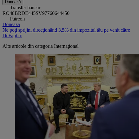
Donează
Transfer bancar
RO48BRDE445SV97760644450
Patreon
Donează
Ne poți sprijini direcționând 3,5% din impozitul tău pe venit către
DeFapt.ro
Alte articole din categoria
Internațional