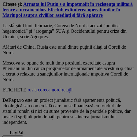
Citește și:
Armata lui Putin s-a împotmolit în rezistența militară
feroce a ucrainenilor. Efectul: extinderea operațiunilor în
Mariupol asupra civililor asediați și fără apărare
La sfârşitul lunii februarie, Coreea de Nord a acuzat "politica
hegemonică" şi "aroganţa" SUA şi Occidentului pentru criza din
Ucraina, scrie Agerpres.
Alături de China, Rusia este unul dintre puţinii aliaţi ai Coreii de
Nord.
Moscova se opune de mult timp presiunii exercitate asupra
Phenianului din cauza programelor de armament ale acestuia şi chiar
a cerut o relaxare a sancţiunilor internaţionale împotriva Coreii de
Nord.
ETICHETE
rusia
coreea
nord
relații
DeFapt.ro
este un proiect jurnalistic fără apartenență politică,
ideologică sau comercială care nu se finanțează cu fonduri ale
statului român și nici cu sume provenite de la partidele politice, dar
poate fi sprijinit prin donații pentru susținerea jurnalismului
independent.
PayPal