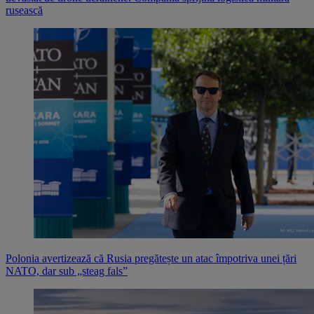
rusească
Polonia avertizează că Rusia pregătește un atac împotriva unei țări
NATO, dar sub „steag fals”