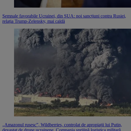
Semnale favorabile Ucrainei, din SUA: noi sancțiuni contra Rusiei,
relația Trump-Zelensky, mai caldă
„Amazonul rusesc”, Wildberries, controlat de apropiații lui Putin,
devastat de drone ucrainene. Compania sprijină logistica militară