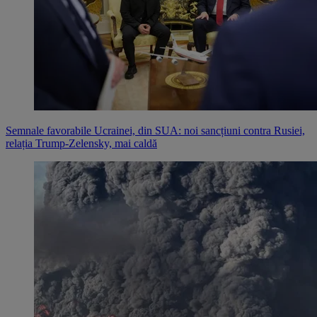
Semnale favorabile Ucrainei, din SUA: noi sancțiuni contra Rusiei,
relația Trump-Zelensky, mai caldă