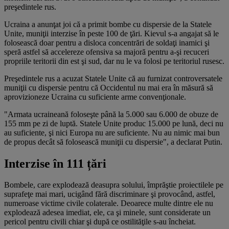
preşedintele rus.
Ucraina a anunţat joi că a primit bombe cu dispersie de la Statele
Unite, muniţii interzise în peste 100 de ţări. Kievul s-a angajat să le
folosească doar pentru a disloca concentrări de soldaţi inamici şi
speră astfel să accelereze ofensiva sa majoră pentru a-şi recuceri
propriile teritorii din est şi sud, dar nu le va folosi pe teritoriul rusesc.
Preşedintele rus a acuzat Statele Unite că au furnizat controversatele
muniţii cu dispersie pentru că Occidentul nu mai era în măsură să
aprovizioneze Ucraina cu suficiente arme convenţionale.
"Armata ucraineană foloseşte până la 5.000 sau 6.000 de obuze de
155 mm pe zi de luptă. Statele Unite produc 15.000 pe lună, deci nu
au suficiente, şi nici Europa nu are suficiente. Nu au nimic mai bun
de propus decât să folosească muniţii cu dispersie", a declarat Putin.
Interzise în 111 țări
Bombele, care explodează deasupra solului, împrăştie proiectilele pe
suprafeţe mai mari, ucigând fără discriminare şi provocând, astfel,
numeroase victime civile colaterale. Deoarece multe dintre ele nu
explodează adesea imediat, ele, ca şi minele, sunt considerate un
pericol pentru civili chiar şi după ce ostilităţile s-au încheiat.