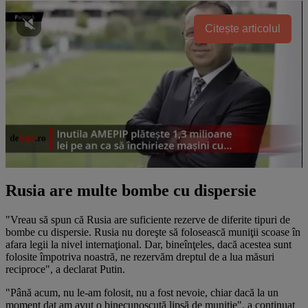
Citește articolul
Rusia are multe bombe cu dispersie
"Vreau să spun că Rusia are suficiente rezerve de diferite tipuri de
bombe cu dispersie. Rusia nu doreşte să folosească muniţii scoase în
afara legii la nivel internaţional. Dar, bineînţeles, dacă acestea sunt
folosite împotriva noastră, ne rezervăm dreptul de a lua măsuri
reciproce", a declarat Putin.
"Până acum, nu le-am folosit, nu a fost nevoie, chiar dacă la un
moment dat am avut o binecunoscută lipsă de muniţie", a continuat