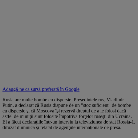
Adaugă-ne ca sursă preferată în
Google
Rusia are multe bombe cu dispersie. Preşedintele rus, Vladimir
Putin, a declarat că Rusia dispune de un "stoc suficient" de bombe
cu dispersie şi că Moscova îşi rezervă dreptul de a le folosi dacă
astfel de muniţii sunt folosite împotriva forţelor ruseşti din Ucraina.
El a făcut declaraţiile într-un interviu la televiziunea de stat Rossia-1,
difuzat duminică şi relatat de agenţiile internaţionale de presă.