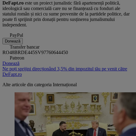
DeFapt.ro
este un proiect jurnalistic fără apartenență politică,
ideologică sau comercială care nu se finanțează cu fonduri ale
statului român și nici cu sume provenite de la partidele politice, dar
poate fi sprijinit prin donații pentru susținerea jurnalismului
independent.
PayPal
Donează
Transfer bancar
RO48BRDE445SV97760644450
Patreon
Donează
Ne poți sprijini direcționând 3,5% din impozitul tău pe venit către
DeFapt.ro
Alte articole din categoria
Internațional