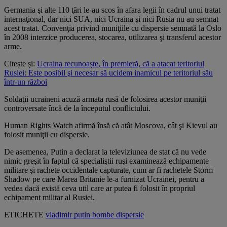
Germania şi alte 110 ţări le-au scos în afara legii în cadrul unui tratat
internaţional, dar nici SUA, nici Ucraina şi nici Rusia nu au semnat
acest tratat. Convenţia privind muniţiile cu dispersie semnată la Oslo
în 2008 interzice producerea, stocarea, utilizarea şi transferul acestor
arme.
Citește și:
Ucraina recunoaște, în premieră, că a atacat teritoriul
Rusiei: Este posibil şi necesar să ucidem inamicul pe teritoriul său
într-un război
Soldaţii ucraineni acuză armata rusă de folosirea acestor muniţii
controversate încă de la începutul conflictului.
Human Rights Watch afirmă însă că atât Moscova, cât şi Kievul au
folosit muniţii cu dispersie.
De asemenea, Putin a declarat la televiziunea de stat că nu vede
nimic greşit în faptul că specialiştii ruşi examinează echipamente
militare şi rachete occidentale capturate, cum ar fi rachetele Storm
Shadow pe care Marea Britanie le-a furnizat Ucrainei, pentru a
vedea dacă există ceva util care ar putea fi folosit în propriul
echipament militar al Rusiei.
ETICHETE
vladimir putin
bombe
dispersie