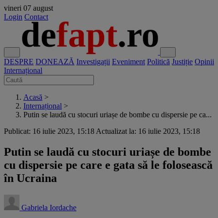
vineri
07 august
Login
Contact
DESPRE
DONEAZĂ
Investigații
Eveniment
Politică
Justiție
Opinii
Internațional
Acasă
>
Internațional
>
Putin se laudă cu stocuri uriașe de bombe cu dispersie pe ca...
Publicat: 16 iulie 2023, 15:18
Actualizat la: 16 iulie 2023, 15:18
Putin se laudă cu stocuri uriașe de bombe
cu dispersie pe care e gata să le folosească
în Ucraina
Gabriela Iordache