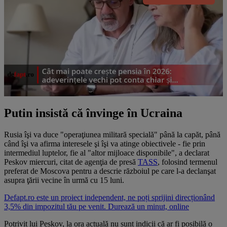
Putin insistă că învinge în Ucraina
Rusia îşi va duce "operaţiunea militară specială" până la capăt, până
când îşi va afirma interesele şi îşi va atinge obiectivele - fie prin
intermediul luptelor, fie al "altor mijloace disponibile", a declarat
Peskov miercuri, citat de agenţia de presă
TASS
, folosind termenul
preferat de Moscova pentru a descrie războiul pe care l-a declanşat
asupra ţării vecine în urmă cu 15 luni.
Defapt.ro este un proiect independent, ne poți sprijini direcționând
3,5% din impozitul tău pe venit. Durează un minut, online
Potrivit lui Peskov, la ora actuală nu sunt indicii că ar fi posibilă o