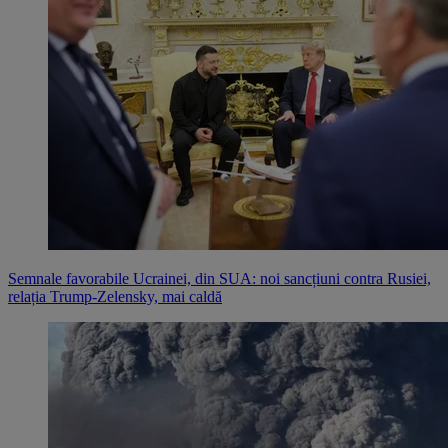
Semnale favorabile Ucrainei, din SUA: noi sancțiuni contra Rusiei,
relația Trump-Zelensky, mai caldă