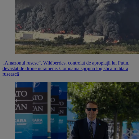
„Amazonul rusesc”, Wildberries, controlat de apropiații lui Putin,
devastat de drone ucrainene. Compania sprijină logistica militară
rusească