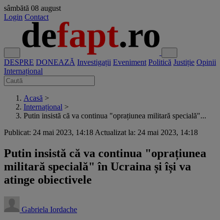
sâmbătă
08 august
Login
Contact
DESPRE
DONEAZĂ
Investigații
Eveniment
Politică
Justiție
Opinii
Internațional
Acasă
>
Internațional
>
Putin insistă că va continua "oprațiunea militară specială"...
Publicat: 24 mai 2023, 14:18
Actualizat la: 24 mai 2023, 14:18
Putin insistă că va continua "oprațiunea
militară specială" în Ucraina și își va
atinge obiectivele
Gabriela Iordache