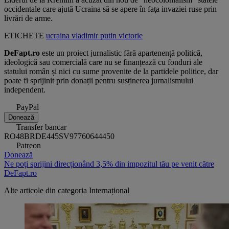
occidentale care ajută Ucraina să se apere în faţa invaziei ruse prin
livrări de arme.
ETICHETE
ucraina
vladimir putin
victorie
DeFapt.ro
este un proiect jurnalistic fără apartenență politică,
ideologică sau comercială care nu se finanțează cu fonduri ale
statului român și nici cu sume provenite de la partidele politice, dar
poate fi sprijinit prin donații pentru susținerea jurnalismului
independent.
PayPal
Donează
Transfer bancar
RO48BRDE445SV97760644450
Patreon
Donează
Ne poți sprijini direcționând 3,5% din impozitul tău pe venit către
DeFapt.ro
Alte articole din categoria
Internațional