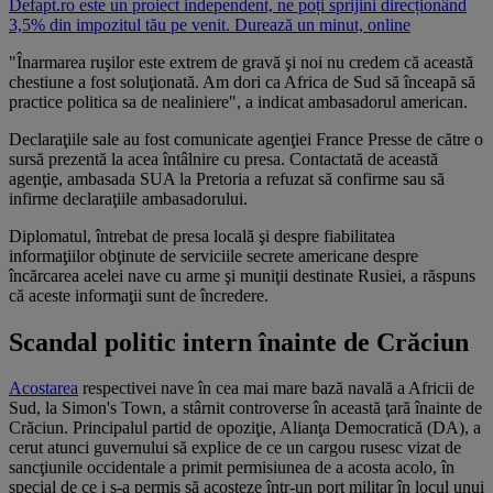
Defapt.ro este un proiect independent, ne poți sprijini direcționând
3,5% din impozitul tău pe venit. Durează un minut, online
"Înarmarea ruşilor este extrem de gravă şi noi nu credem că această
chestiune a fost soluţionată. Am dori ca Africa de Sud să înceapă să
practice politica sa de nealiniere", a indicat ambasadorul american.
Declaraţiile sale au fost comunicate agenţiei France Presse de către o
sursă prezentă la acea întâlnire cu presa. Contactată de această
agenţie, ambasada SUA la Pretoria a refuzat să confirme sau să
infirme declaraţiile ambasadorului.
Diplomatul, întrebat de presa locală şi despre fiabilitatea
informaţiilor obţinute de serviciile secrete americane despre
încărcarea acelei nave cu arme şi muniţii destinate Rusiei, a răspuns
că aceste informaţii sunt de încredere.
Scandal politic intern înainte de Crăciun
Acostarea
respectivei nave în cea mai mare bază navală a Africii de
Sud, la Simon's Town, a stârnit controverse în această ţară înainte de
Crăciun. Principalul partid de opoziţie, Alianţa Democratică (DA), a
cerut atunci guvernului să explice de ce un cargou rusesc vizat de
sancţiunile occidentale a primit permisiunea de a acosta acolo, în
special de ce i s-a permis să acosteze într-un port militar în locul unui