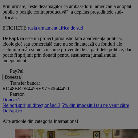
Prin urmare, "este dezamăgitor că ambasadorul american a adoptat
public o poziţie contraproductivă", a deplâns preşedintele sud-
african.
ETICHETE
rusia
armament
africa de sud
DeFapt.ro
este un proiect jurnalistic fără apartenență politică,
ideologică sau comercială care nu se finanțează cu fonduri ale
statului român și nici cu sume provenite de la partidele politice, dar
poate fi sprijinit prin donații pentru susținerea jurnalismului
independent.
PayPal
Donează
Transfer bancar
RO48BRDE445SV97760644450
Patreon
Donează
Ne poți sprijini direcționând 3,5% din impozitul tău pe venit către
DeFapt.ro
Alte articole din categoria
Internațional