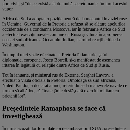
port civil, şi "de ce există atât de multă secretomanie" în jurul acestui
vapor.
Africa de Sud a adoptat o poziţie neutră de la începutul invaziei ruse
în Ucraina. Guvernul de la Pretoria a refuzat să se alăture apelurilor
occidentale de a condamna Moscova, iar în februarie Africa de Sud
a efectuat exerciţii navale comune cu Rusia şi China în apropierea
coastei sud-africane a Oceanului Indian, stârnind reacţii critice la
Washington.
În timpul unei vizite efectuate la Pretoria în ianuarie, şeful
diplomaţiei europene, Josep Borrell, şi-a manifestat de asemenea
iritarea în legătură cu relaţiile dintre Africa de Sud şi Rusia.
Tot în ianuarie, şi ministrul rus de Externe, Serghei Lavrov, a
efectuat o vizită oficială la Pretoria. Omoloaga sa sud-africană,
Naledi Pandor, a declarat atunci, referindu-se la manevrele navale ce
urmau să aibă loc, că "toate ţările desfăşoară exerciţii militare cu
prietenii lor".
Președintele Ramaphosa se face că
investighează
În urma acuzaţiilor formulate joi de ambasadorul SUA, preşedintele