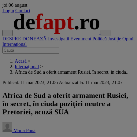
joi
06 august
Login
Contact
DESPRE
DONEAZĂ
Investigații
Eveniment
Politică
Justiție
Opinii
Internațional
Acasă
>
Internațional
>
Africa de Sud a oferit armament Rusiei, în secret, în ciuda...
Publicat: 11 mai 2023, 21:06
Actualizat la: 11 mai 2023, 21:07
Africa de Sud a oferit armament Rusiei,
în secret, în ciuda poziției neutre a
Pretoriei, acuză SUA
Maria Pană