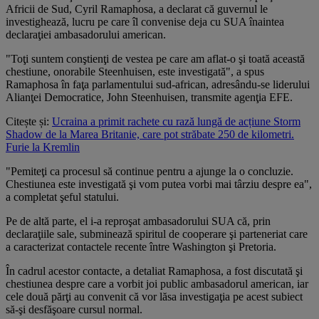
Africii de Sud, Cyril Ramaphosa, a declarat că guvernul le
investighează, lucru pe care îl convenise deja cu SUA înaintea
declaraţiei ambasadorului american.
"Toţi suntem conştienţi de vestea pe care am aflat-o şi toată această
chestiune, onorabile Steenhuisen, este investigată", a spus
Ramaphosa în faţa parlamentului sud-african, adresându-se liderului
Alianţei Democratice, John Steenhuisen, transmite agenţia EFE.
Citește și:
Ucraina a primit rachete cu rază lungă de acțiune Storm
Shadow de la Marea Britanie, care pot străbate 250 de kilometri.
Furie la Kremlin
"Pemiteţi ca procesul să continue pentru a ajunge la o concluzie.
Chestiunea este investigată şi vom putea vorbi mai târziu despre ea",
a completat şeful statului.
Pe de altă parte, el i-a reproşat ambasadorului SUA că, prin
declaraţiile sale, subminează spiritul de cooperare şi parteneriat care
a caracterizat contactele recente între Washington şi Pretoria.
În cadrul acestor contacte, a detaliat Ramaphosa, a fost discutată şi
chestiunea despre care a vorbit joi public ambasadorul american, iar
cele două părţi au convenit că vor lăsa investigaţia pe acest subiect
să-şi desfăşoare cursul normal.