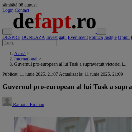
sâmbătă
08 august
Login
Contact
DESPRE
DONEAZĂ
Investigații
Eveniment
Politică
Justiție
Opinii
Acasă
>
Internațional
>
Guvernul pro-european al lui Tusk a supraviețuit victoriei l...
Publicat: 11 iunie 2025, 21:07
Actualizat la: 11 iunie 2025, 21:09
Guvernul pro-european al lui Tusk a suprav
Ramona Emilian