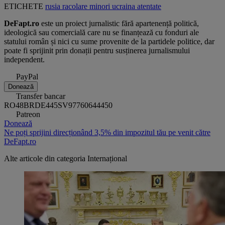
ETICHETE
rusia
racolare
minori
ucraina
atentate
DeFapt.ro
este un proiect jurnalistic fără apartenență politică,
ideologică sau comercială care nu se finanțează cu fonduri ale
statului român și nici cu sume provenite de la partidele politice, dar
poate fi sprijinit prin donații pentru susținerea jurnalismului
independent.
PayPal
Donează
Transfer bancar
RO48BRDE445SV97760644450
Patreon
Donează
Ne poți sprijini direcționând 3,5% din impozitul tău pe venit către
DeFapt.ro
Alte articole din categoria
Internațional