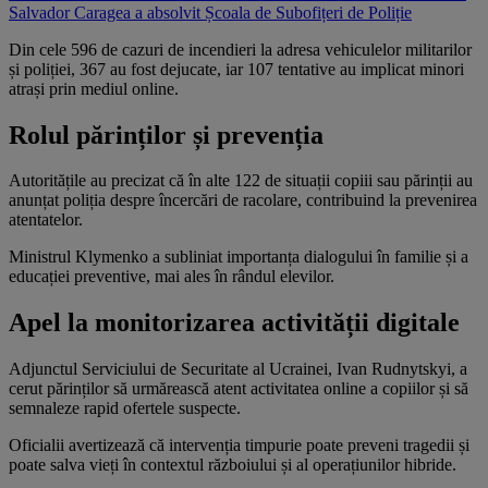
Salvador Caragea a absolvit Școala de Subofițeri de Poliție
Din cele 596 de cazuri de incendieri la adresa vehiculelor militarilor
și poliției, 367 au fost dejucate, iar 107 tentative au implicat minori
atrași prin mediul online.
Rolul părinților și prevenția
Autoritățile au precizat că în alte 122 de situații copiii sau părinții au
anunțat poliția despre încercări de racolare, contribuind la prevenirea
atentatelor.
Ministrul Klymenko a subliniat importanța dialogului în familie și a
educației preventive, mai ales în rândul elevilor.
Apel la monitorizarea activității digitale
Adjunctul Serviciului de Securitate al Ucrainei, Ivan Rudnytskyi, a
cerut părinților să urmărească atent activitatea online a copiilor și să
semnaleze rapid ofertele suspecte.
Oficialii avertizează că intervenția timpurie poate preveni tragedii și
poate salva vieți în contextul războiului și al operațiunilor hibride.