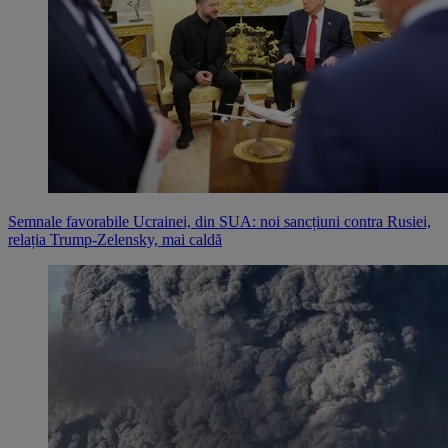
Semnale favorabile Ucrainei, din SUA: noi sancțiuni contra Rusiei,
relația Trump-Zelensky, mai caldă