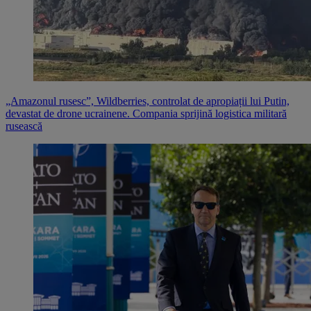
„Amazonul rusesc”, Wildberries, controlat de apropiații lui Putin,
devastat de drone ucrainene. Compania sprijină logistica militară
rusească