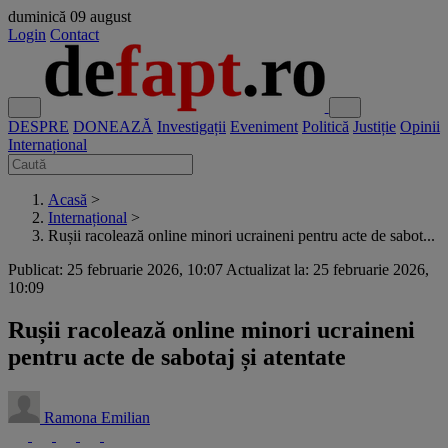
duminică
09 august
Login
Contact
DESPRE
DONEAZĂ
Investigații
Eveniment
Politică
Justiție
Opinii
Internațional
Acasă
>
Internațional
>
Rușii racolează online minori ucraineni pentru acte de sabot...
Publicat: 25 februarie 2026, 10:07
Actualizat la: 25 februarie 2026,
10:09
Rușii racolează online minori ucraineni
pentru acte de sabotaj și atentate
Ramona Emilian