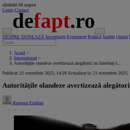
sâmbătă
08 august
Login
Contact
DESPRE
DONEAZĂ
Investigații
Eveniment
Politică
Justiție
Opinii
Acasă
>
Internațional
>
Autoritățile olandeze avertizează alegătorii: nu întrebați I...
Publicat: 21 octombrie 2025, 14:28
Actualizat la: 21 octombrie 2025,
Autoritățile olandeze avertizează alegătorii
Ramona Emilian