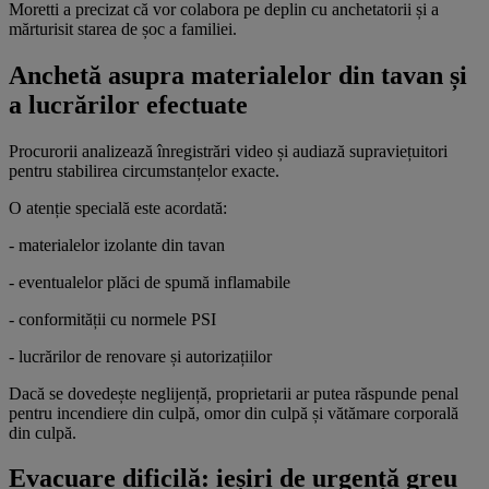
Moretti a precizat că vor colabora pe deplin cu anchetatorii și a
mărturisit starea de șoc a familiei.
Anchetă asupra materialelor din tavan și
a lucrărilor efectuate
Procurorii analizează înregistrări video și audiază supraviețuitori
pentru stabilirea circumstanțelor exacte.
O atenție specială este acordată:
- materialelor izolante din tavan
- eventualelor plăci de spumă inflamabile
- conformității cu normele PSI
- lucrărilor de renovare și autorizațiilor
Dacă se dovedește neglijență, proprietarii ar putea răspunde penal
pentru incendiere din culpă, omor din culpă și vătămare corporală
din culpă.
Evacuare dificilă: ieșiri de urgență greu