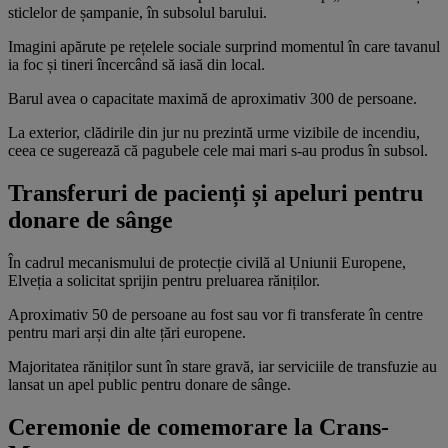
sticlelor de șampanie, în subsolul barului.
Imagini apărute pe rețelele sociale surprind momentul în care tavanul
ia foc și tineri încercând să iasă din local.
Barul avea o capacitate maximă de aproximativ 300 de persoane.
La exterior, clădirile din jur nu prezintă urme vizibile de incendiu,
ceea ce sugerează că pagubele cele mai mari s-au produs în subsol.
Transferuri de pacienți și apeluri pentru
donare de sânge
În cadrul mecanismului de protecție civilă al Uniunii Europene,
Elveția a solicitat sprijin pentru preluarea răniților.
Aproximativ 50 de persoane au fost sau vor fi transferate în centre
pentru mari arși din alte țări europene.
Majoritatea răniților sunt în stare gravă, iar serviciile de transfuzie au
lansat un apel public pentru donare de sânge.
Ceremonie de comemorare la Crans-