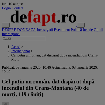
luni
10 august
Login
Contact
DESPRE
DONEAZĂ
Investigații
Eveniment
Politică
Justiție
Opinii
Internațional
Acasă
>
Internațional
>
Cel puțin un român, dat dispărut după incendiul din Crans-
Mo...
Publicat: 03 ianuarie 2026, 10:46
Actualizat la: 03 ianuarie 2026,
10:49
Cel puțin un român, dat dispărut după
incendiul din Crans-Montana (40 de
morți, 119 răniți)