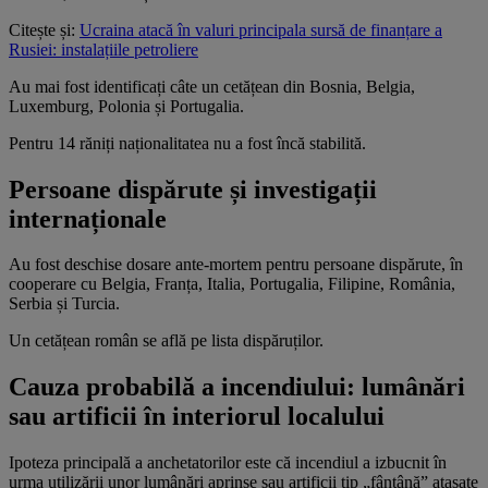
Citește și:
Ucraina atacă în valuri principala sursă de finanțare a
Rusiei: instalațiile petroliere
Au mai fost identificați câte un cetățean din Bosnia, Belgia,
Luxemburg, Polonia și Portugalia.
Pentru 14 răniți naționalitatea nu a fost încă stabilită.
Persoane dispărute și investigații
internaționale
Au fost deschise dosare ante-mortem pentru persoane dispărute, în
cooperare cu Belgia, Franța, Italia, Portugalia, Filipine, România,
Serbia și Turcia.
Un cetățean român se află pe lista dispăruților.
Cauza probabilă a incendiului: lumânări
sau artificii în interiorul localului
Ipoteza principală a anchetatorilor este că incendiul a izbucnit în
urma utilizării unor lumânări aprinse sau artificii tip „fântână” atașate