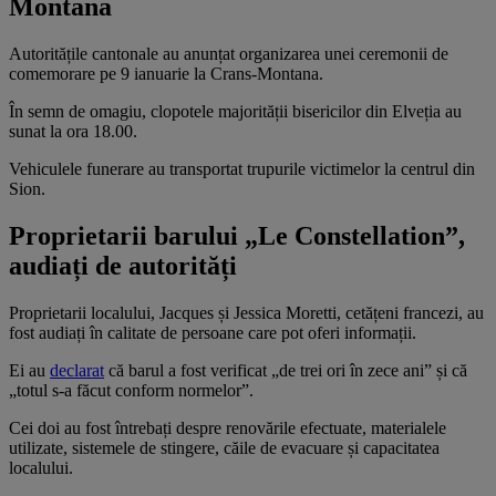
Montana
Autoritățile cantonale au anunțat organizarea unei ceremonii de
comemorare pe 9 ianuarie la Crans-Montana.
În semn de omagiu, clopotele majorității bisericilor din Elveția au
sunat la ora 18.00.
Vehiculele funerare au transportat trupurile victimelor la centrul din
Sion.
Proprietarii barului „Le Constellation”,
audiați de autorități
Proprietarii localului, Jacques și Jessica Moretti, cetățeni francezi, au
fost audiați în calitate de persoane care pot oferi informații.
Ei au
declarat
că barul a fost verificat „de trei ori în zece ani” și că
„totul s-a făcut conform normelor”.
Cei doi au fost întrebați despre renovările efectuate, materialele
utilizate, sistemele de stingere, căile de evacuare și capacitatea
localului.