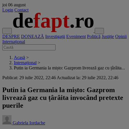
joi
06 august
Login
Contact
DESPRE
DONEAZĂ
Investigații
Eveniment
Politică
Justiție
Opinii
Internațional
Acasă
>
Internațional
>
Putin ia Germania la mișto: Gazprom livrează gaz cu țârâita...
Publicat: 29 iulie 2022, 22:46
Actualizat la: 29 iulie 2022, 22:46
Putin ia Germania la mișto: Gazprom
livrează gaz cu țârâita invocând pretexte
puerile
Gabriela Iordache