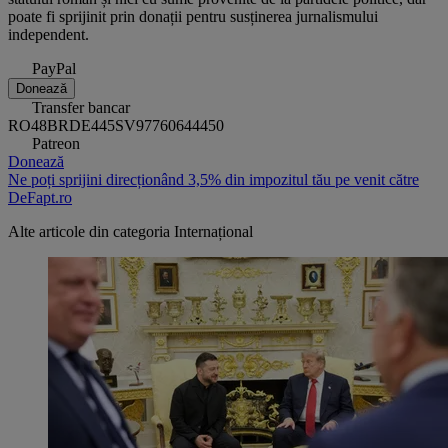
poate fi sprijinit prin donații pentru susținerea jurnalismului
independent.
PayPal
Donează
Transfer bancar
RO48BRDE445SV97760644450
Patreon
Donează
Ne poți sprijini direcționând 3,5% din impozitul tău pe venit către
DeFapt.ro
Alte articole din categoria
Internațional