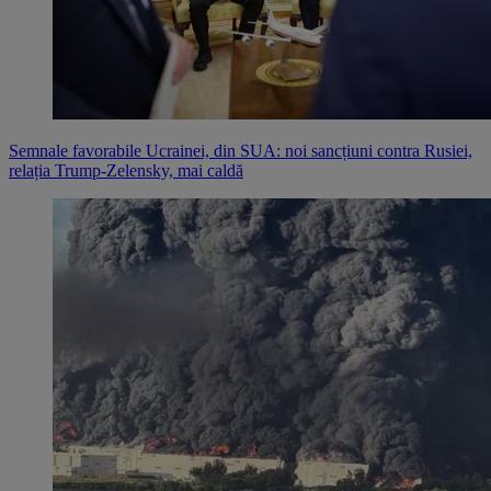
Semnale favorabile Ucrainei, din SUA: noi sancțiuni contra Rusiei,
relația Trump-Zelensky, mai caldă