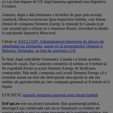
ce i-au fost impuse de UE după lansarea agresiunii ruse împotriva
Ucrainei.
Anterior, după o altă diminuare a livrărilor de gaze prin aceeaşi
conductă, Moscova invocase lipsa respectivei turbine, care fusese
trimisă de compania Siemens Energy la reparaţii în Canada şi pe
care această ţară a refuzat să o returneze Rusiei, invocând la rândul
ei sancţiunile împotriva Moscovei.
Citește și:
EXCLUSIV Administratorul intereselor de afaceri ale
oligarhului rus Deripaska, numit șef al aeroporturilor Otopeni și
Băneasa. Deripaska, pe lista de sancțiuni a UE
În final, după solicitările Germaniei, Canada i-a trimis acesteia
turbina în cauză. Dar Gazprom consideră că turbina ar fi trebuit să
fie expediată Rusiei şi acuză Siemens Energy de încălcarea
contractului. Mai mult, compania rusă acuză Siemens Energy că a
remediat numai un sfert din defecţiunile descoperite la alte trei
turbine ale gazoductului pe care compania germană ar fi trebuit să le
repare.
ETICHETE
reparații
germania
gazprom
nord stream
turbină
DeFapt.ro
este un proiect jurnalistic fără apartenență politică,
ideologică sau comercială care nu se finanțează cu fonduri ale
statului român și nici cu sume provenite de la partidele politice, dar