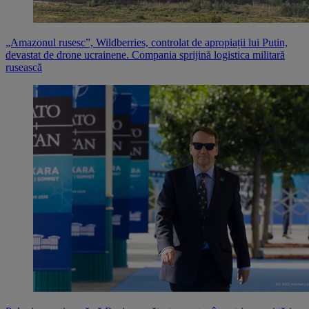
„Amazonul rusesc”, Wildberries, controlat de apropiații lui Putin,
devastat de drone ucrainene. Compania sprijină logistica militară
rusească