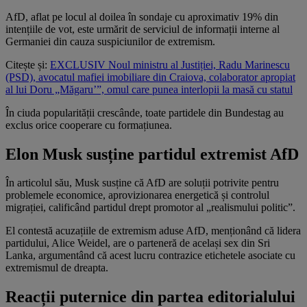
AfD, aflat pe locul al doilea în sondaje cu aproximativ 19% din
intențiile de vot, este urmărit de serviciul de informații interne al
Germaniei din cauza suspiciunilor de extremism.
Citește și:
EXCLUSIV Noul ministru al Justiției, Radu Marinescu
(PSD), avocatul mafiei imobiliare din Craiova, colaborator apropiat
al lui Doru „Măgaru’”, omul care punea interlopii la masă cu statul
În ciuda popularității crescânde, toate partidele din Bundestag au
exclus orice cooperare cu formațiunea.
Elon Musk susține partidul extremist AfD
În articolul său, Musk susține că AfD are soluții potrivite pentru
problemele economice, aprovizionarea energetică și controlul
migrației, calificând partidul drept promotor al „realismului politic”.
El contestă acuzațiile de extremism aduse AfD, menționând că lidera
partidului, Alice Weidel, are o parteneră de același sex din Sri
Lanka, argumentând că acest lucru contrazice etichetele asociate cu
extremismul de dreapta.
Reacții puternice din partea editorialului