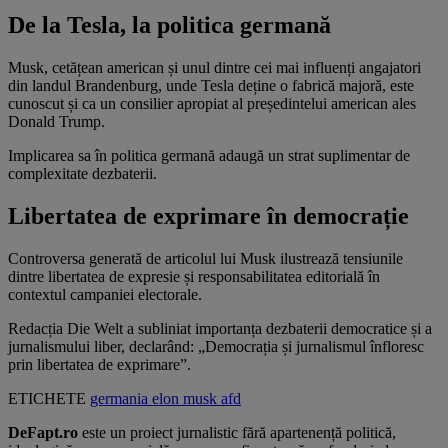
De la Tesla, la politica germană
Musk, cetățean american și unul dintre cei mai influenți angajatori
din landul Brandenburg, unde Tesla deține o fabrică majoră, este
cunoscut și ca un consilier apropiat al președintelui american ales
Donald Trump.
Implicarea sa în politica germană adaugă un strat suplimentar de
complexitate dezbaterii.
Libertatea de exprimare în democrație
Controversa generată de articolul lui Musk ilustrează tensiunile
dintre libertatea de expresie și responsabilitatea editorială în
contextul campaniei electorale.
Redacția Die Welt a subliniat importanța dezbaterii democratice și a
jurnalismului liber, declarând: „Democrația și jurnalismul înfloresc
prin libertatea de exprimare”.
ETICHETE
germania
elon musk
afd
DeFapt.ro
este un proiect jurnalistic fără apartenență politică,