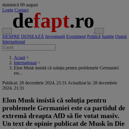
duminică
09 august
Login
Contact
DESPRE
DONEAZĂ
Investigații
Eveniment
Politică
Justiție
Opinii
Internațional
Acasă
>
Internațional
>
Elon Musk insistă că soluția pentru problemele Germaniei
est...
Publicat: 28 decembrie 2024, 21:31
Actualizat la: 28 decembrie
2024, 21:31
Elon Musk insistă că soluția pentru
problemele Germaniei este ca partidul de
extremă dreapta AfD să fie votat masiv.
Un text de opinie publicat de Musk în Die