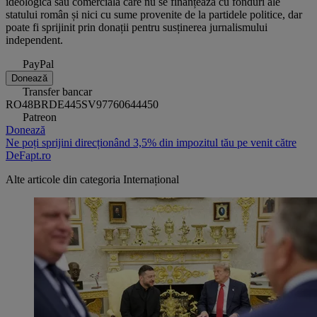
ideologică sau comercială care nu se finanțează cu fonduri ale
statului român și nici cu sume provenite de la partidele politice, dar
poate fi sprijinit prin donații pentru susținerea jurnalismului
independent.
PayPal
Donează
Transfer bancar
RO48BRDE445SV97760644450
Patreon
Donează
Ne poți sprijini direcționând 3,5% din impozitul tău pe venit către
DeFapt.ro
Alte articole din categoria
Internațional