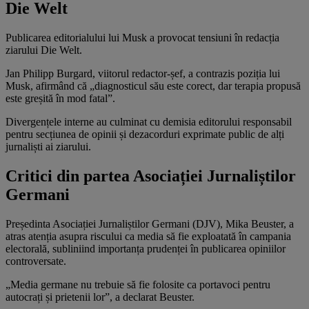
Die Welt
Publicarea editorialului lui Musk a provocat tensiuni în redacția
ziarului Die Welt.
Jan Philipp Burgard, viitorul redactor-șef, a contrazis poziția lui
Musk, afirmând că „diagnosticul său este corect, dar terapia propusă
este greșită în mod fatal”.
Divergențele interne au culminat cu demisia editorului responsabil
pentru secțiunea de opinii și dezacorduri exprimate public de alți
jurnaliști ai ziarului.
Critici din partea Asociației Jurnaliștilor
Germani
Președinta Asociației Jurnaliștilor Germani (DJV), Mika Beuster, a
atras atenția asupra riscului ca media să fie exploatată în campania
electorală, subliniind importanța prudenței în publicarea opiniilor
controversate.
„Media germane nu trebuie să fie folosite ca portavoci pentru
autocrați și prietenii lor”, a declarat Beuster.