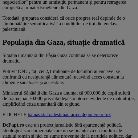
negocierilor” pentru un armistițiu permanent și pentru retragerea
completă a armatei israeliene din Gaza.
Totodată, gruparea consideră că orice progres real depinde de o
„îmbunătățire semnificativă” a condițiilor de trai din enclava
palestiniană.
Populația din Gaza, situație dramatică
Situația umanitară din Fâșia Gaza continuă să se deterioreze
dramatic.
Potrivit ONU, toți cei 2,1 milioane de locuitori ai enclavei se
confruntă cu nesiguranță alimentară, neavând acces constant la
alimente sănătoase și accesibile.
Ministerul Sănătății din Gaza a anunțat că 900.000 de copii suferă
de foame, iar 70.000 prezintă deja simptome evidente de malnutriție,
amplificând criza umanitară din regiune.
ETICHETE
hamas
stat palestinian
arme
depunere
refuz
DeFapt.ro
este un proiect jurnalistic fără apartenență politică,
ideologică sau comercială care nu se finanțează cu fonduri ale
statului român și nici cu sume provenite de la partidele politice, dar