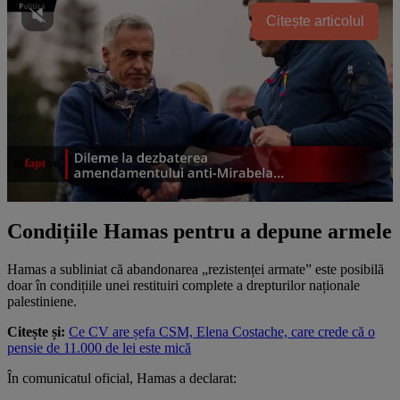
Citește articolul
Condițiile Hamas pentru a depune armele
Hamas a subliniat că abandonarea „rezistenței armate” este posibilă
doar în condițiile unei restituiri complete a drepturilor naționale
palestiniene.
Citește și:
Ce CV are șefa CSM, Elena Costache, care crede că o
pensie de 11.000 de lei este mică
În comunicatul oficial, Hamas a declarat: