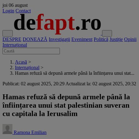
joi
06 august
Login
Contact
DESPRE
DONEAZĂ
Investigații
Eveniment
Politică
Justiție
Opinii
Internațional
Acasă
>
Internațional
>
Hamas refuză să depună armele până la înființarea unui stat...
Publicat: 02 august 2025, 20:29
Actualizat la: 02 august 2025, 20:32
Hamas refuză să depună armele până la
înființarea unui stat palestinian suveran
cu capitala la Ierusalim
Ramona Emilian