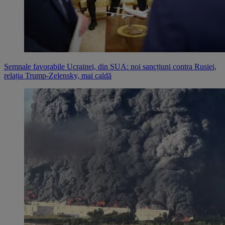
Semnale favorabile Ucrainei, din SUA: noi sancțiuni contra Rusiei,
relația Trump-Zelensky, mai caldă