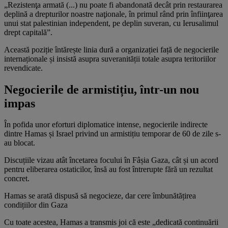
„Rezistenţa armată (...) nu poate fi abandonată decât prin restaurarea
deplină a drepturilor noastre naţionale, în primul rând prin înfiinţarea
unui stat palestinian independent, pe deplin suveran, cu Ierusalimul
drept capitală”.
Această poziție întărește linia dură a organizației față de negocierile
internaționale și insistă asupra suveranității totale asupra teritoriilor
revendicate.
Negocierile de armistițiu, într-un nou
impas
În pofida unor eforturi diplomatice intense, negocierile indirecte
dintre Hamas și Israel privind un armistițiu temporar de 60 de zile s-
au blocat.
Discuțiile vizau atât încetarea focului în Fâșia Gaza, cât și un acord
pentru eliberarea ostaticilor, însă au fost întrerupte fără un rezultat
concret.
Hamas se arată dispusă să negocieze, dar cere îmbunătățirea
condițiilor din Gaza
Cu toate acestea, Hamas a transmis joi că este „dedicată continuării