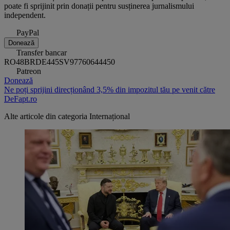
poate fi sprijinit prin donații pentru susținerea jurnalismului
independent.
PayPal
Donează
Transfer bancar
RO48BRDE445SV97760644450
Patreon
Donează
Ne poți sprijini direcționând 3,5% din impozitul tău pe venit către
DeFapt.ro
Alte articole din categoria
Internațional