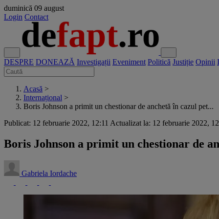
duminică
09 august
Login
Contact
DESPRE
DONEAZĂ
Investigații
Eveniment
Politică
Justiție
Opinii
Acasă
>
Internațional
>
Boris Johnson a primit un chestionar de anchetă în cazul pet...
Publicat: 12 februarie 2022, 12:11
Actualizat la: 12 februarie 2022, 1
Boris Johnson a primit un chestionar de an
Gabriela Iordache