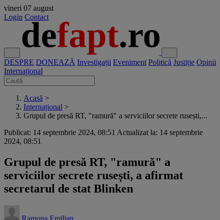
vineri
07 august
Login
Contact
DESPRE
DONEAZĂ
Investigații
Eveniment
Politică
Justiție
Opinii
Internațional
Acasă
>
Internațional
>
Grupul de presă RT, "ramură" a serviciilor secrete rusești,...
Publicat: 14 septembrie 2024, 08:51
Actualizat la: 14 septembrie
2024, 08:51
Grupul de presă RT, "ramură" a
serviciilor secrete rusești, a afirmat
secretarul de stat Blinken
Ramona Emilian