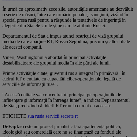
În urmă cu aproximativ zece zile, autorităţile americane au dezvăluit
o serie de măsuri, între care urmăriri penale şi sancţiuni, vizând în
special presa rusă pentru a răspunde la tentativele de ingerinţă în
alegerile din Statele Unite şi pe care le atribuie Rusiei.
Departamentul de Stat a impus atunci restricţii de viză grupului
media de care aparţine RT, Rossia Segodnia, precum şi altor filiale
ale acestei companii.
Vineri, Washingtonul a abordat în principal activităţile
destabilizatoare ale grupului media în alte părţi ale lumii.
Printre activităţile citate, guvernul rus a integrat în primăvară "în
cadrul RT o entitate cu capacităţi ciber-operaţionale, legată de
serviciile de informaţii ruse".
"Această entitate s-a concentrat în principal pe operaţiunile de
influenţare şi informaţii în întreaga lume", a indicat Departamentul
de Stat, precizând că liderii RT erau la curent cu aceasta.
ETICHETE
sua
rusia
servicii secrete
rt
DeFapt.ro
este un proiect jurnalistic fără apartenență politică,
ideologică sau comercială care nu se finanțează cu fonduri ale