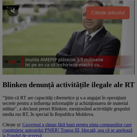
Citește articolul
Blinken denunță activitățile ilegale ale RT
"Ştim că RT are capacităţi cibernetice şi s-a angajat în operaţiuni
secrete pentru a influenţa informaţiile şi achiziţionarea de material
militar", a declarat presei Blinken, menţionând activităţile grupului
media rus RT, în special în Republica Moldova.
Citește și:
Guvernul a rămas fără bani pentru plata companiilor care
construiesc autostrăzi PNRR! Tranșa III, blocată, așa că se apelează
la Fondul de rezervă