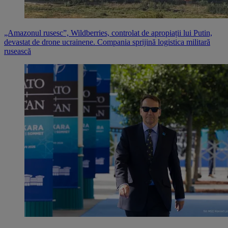
„Amazonul rusesc”, Wildberries, controlat de apropiații lui Putin,
devastat de drone ucrainene. Compania sprijină logistica militară
rusească