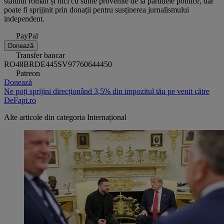
statului român și nici cu sume provenite de la partidele politice, dar
poate fi sprijinit prin donații pentru susținerea jurnalismului
independent.
PayPal
Donează
Transfer bancar
RO48BRDE445SV97760644450
Patreon
Donează
Ne poți sprijini direcționând 3,5% din impozitul tău pe venit către
DeFapt.ro
Alte articole din categoria
Internațional