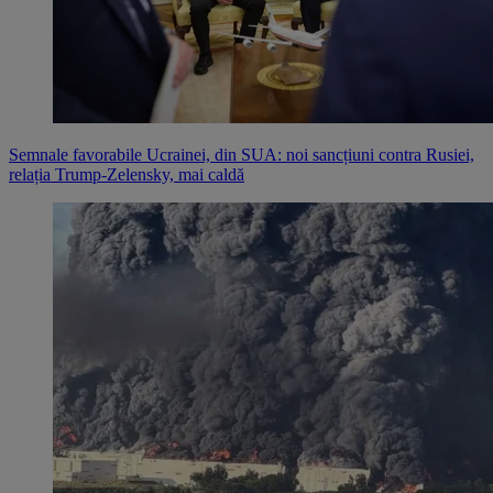
Semnale favorabile Ucrainei, din SUA: noi sancțiuni contra Rusiei,
relația Trump-Zelensky, mai caldă