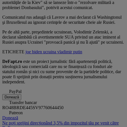
autorităţile de la Kiev" să se lanseze într-o "rezolvare militară a
problemei Donbasului", potrivit acestui comunicat.
Comunicatul rus adaugă că Lavrov a mai declarat că Washingtonul
şi Bruxellesul au ignorat cerinţele de securitate cheie ale Rusiei.
Pe de altă parte, preşedintele ucrainean, Volodimir Zelenski, a
declarat sâmbătă că avertismentele SUA privind un atac iminent al
Rusiei asupra Ucrainei "provoacă panică şi nu îi ajută" pe ucraineni.
ETICHETE
joe biden
ucraina
vladimir putin
DeFapt.ro
este un proiect jurnalistic fără apartenență politică,
ideologică sau comercială care nu se finanțează cu fonduri ale
statului român și nici cu sume provenite de la partidele politice, dar
poate fi sprijinit prin donații pentru susținerea jurnalismului
independent.
PayPal
Donează
Transfer bancar
RO48BRDE445SV97760644450
Patreon
Donează
Ne poți sprijini direcționând 3,5% din impozitul tău pe venit către