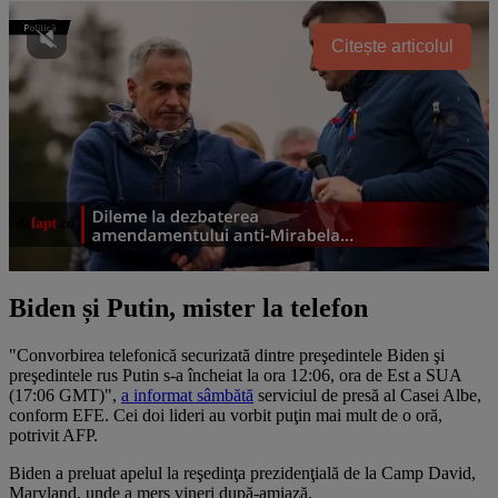
Citește articolul
Biden și Putin, mister la telefon
"Convorbirea telefonică securizată dintre preşedintele Biden şi
preşedintele rus Putin s-a încheiat la ora 12:06, ora de Est a SUA
(17:06 GMT)",
a informat sâmbătă
serviciul de presă al Casei Albe,
conform EFE. Cei doi lideri au vorbit puţin mai mult de o oră,
potrivit AFP.
Biden a preluat apelul la reşedinţa prezidenţială de la Camp David,
Maryland, unde a mers vineri după-amiază.