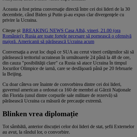
Aceasta a fost prima conversaţie directă între cei doi lideri de la 30
decembrie, când Biden şi Putin şi-au expus clar divergenţele cu
privire la Ucraina.
Citește și:
BREAKING NEWS Casa Albă, vineri, 21.00 (ora
României): Rusia are toate forțele necesare să pornească o ofensivă
majoră. Americanii să părăsească Ucraina acum
Conversaţia a avut loc după ce SUA au cerut vineri cetăţenilor săi să
părăsească teritoriul ucrainean în următoarele 24 până la 48 de ore,
din cauza "posibilităţii clare" ca Rusia să atace Ucraina în timpul
Jocurilor Olimpice de iarnă, care se desfăşoară până pe 20 februarie
la Beijing.
Cu doar câteva ore înainte de convorbirea dintre cei doi lideri,
guvernul american a ordonat ca 160 de membri ai Gărzii Naţionale
din Florida (unul dintre corpurile sale militare de rezervă) să
părăsească Ucraina ca măsură de precauţie extremă.
Blinken vrea diplomație
Tot sâmbătă, anterior discuției celor doi lideri de stat, șefii Externelor
au avut, la rândul lor, o convorbire.