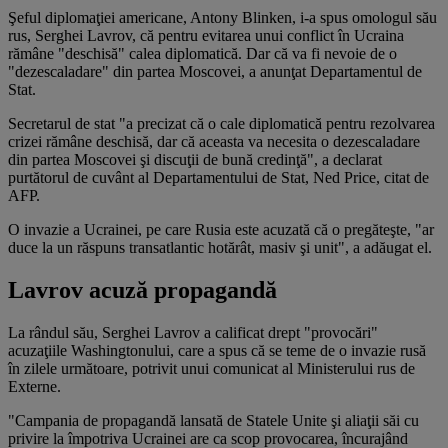
Şeful diplomaţiei americane, Antony Blinken, i-a spus omologul său
rus, Serghei Lavrov, că pentru evitarea unui conflict în Ucraina
rămâne "deschisă" calea diplomatică. Dar că va fi nevoie de o
"dezescaladare" din partea Moscovei, a anunţat Departamentul de
Stat.
Secretarul de stat "a precizat că o cale diplomatică pentru rezolvarea
crizei rămâne deschisă, dar că aceasta va necesita o dezescaladare
din partea Moscovei şi discuţii de bună credinţă", a declarat
purtătorul de cuvânt al Departamentului de Stat, Ned Price, citat de
AFP.
O invazie a Ucrainei, pe care Rusia este acuzată că o pregăteşte, "ar
duce la un răspuns transatlantic hotărât, masiv şi unit", a adăugat el.
Lavrov acuză propagandă
La rândul său, Serghei Lavrov a calificat drept "provocări"
acuzaţiile Washingtonului, care a spus că se teme de o invazie rusă
în zilele următoare, potrivit unui comunicat al Ministerului rus de
Externe.
"Campania de propagandă lansată de Statele Unite şi aliaţii săi cu
privire la
împotriva Ucrainei are ca scop provocarea, încurajând