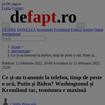
joi
06 august
Login
Contact
DESPRE
DONEAZĂ
Investigații
Eveniment
Politică
Justiție
Opinii
Internațional
Acasă
>
Internațional
>
Ce și-au transmis la telefon, timp de peste o oră, Putin și...
Publicat: 12 februarie 2022, 20:49
Actualizat la: 12 februarie 2022,
23:28
Ce și-au transmis la telefon, timp de peste
o oră, Putin și Biden? Washingtonul și
Kremlinul tac, tensiunea e maximă
Cătălin Prisacariu