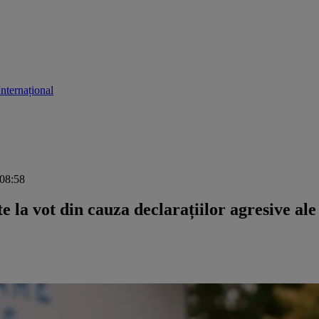
Internațional
 08:58
te la vot din cauza declarațiilor agresive al