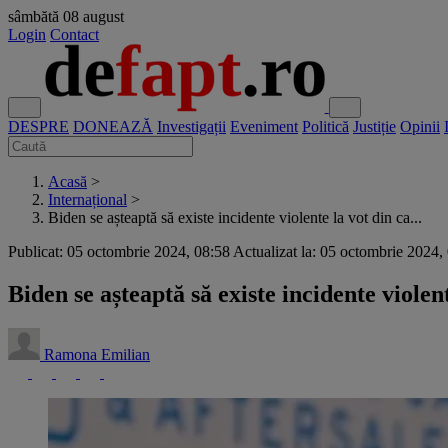
sâmbătă
08 august
Login
Contact
DESPRE
DONEAZĂ
Investigații
Eveniment
Politică
Justiție
Opinii
Acasă
>
Internațional
>
Biden se așteaptă să existe incidente violente la vot din ca...
Publicat: 05 octombrie 2024, 08:58
Actualizat la: 05 octombrie 2024,
Biden se așteaptă să existe incidente violen
Ramona Emilian