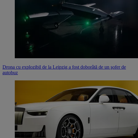
Drona cu explozibil de la Leipzig a fost doborâtă de un şofer de
autobuz