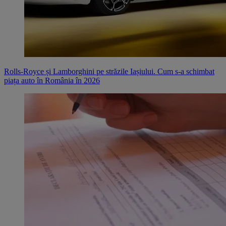
Rolls-Royce și Lamborghini pe străzile Iașiului. Cum s-a schimbat
piața auto în România în 2026