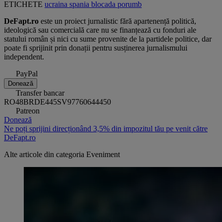
ETICHETE
ucraina
spania
blocada
porumb
DeFapt.ro
este un proiect jurnalistic fără apartenență politică,
ideologică sau comercială care nu se finanțează cu fonduri ale
statului român și nici cu sume provenite de la partidele politice, dar
poate fi sprijinit prin donații pentru susținerea jurnalismului
independent.
PayPal
Donează
Transfer bancar
RO48BRDE445SV97760644450
Patreon
Donează
Ne poți sprijini direcționând 3,5% din impozitul tău pe venit către
DeFapt.ro
Alte articole din categoria
Eveniment