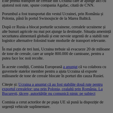
Este primul transport de cereale din Ucraina care ar ajunge aici cu
ajutorul noii rute, spune compania Agafac, citată de CNN.
Porumbul a fost transportat din vestul Ucrainei, prin România și
Polonia, până în portul Swinoujscie de la Marea Baltică.
După ce Rusia a blocat porturile ucrainene, cerealele ucrainene și
alte bunuri agricole nu mai pot ajunge la destinație. Situația amenință
securitatea alimentară globală și este nevoie urgentă de a stabili rute
logistice alternative folosind toate modurile de transport relevante.
În mai puțin de trei luni, Ucraina trebuie să evacueze 20 de milioane
de tone de cereale, care ar umple 800.000 de camioane, pentru a
putea face loc noii recolte.
În aceste condiții, Comisia Europeană
a anunțat
că va colabora cu
guvernele statelor membre pentru a ajuta Ucraina să exporte
milioanele de tone de cereale blocate în porturi din cauza Rusiei.
Citește și:
Ucraina a anunțat că au fost stabilite două rute pentru
exportul cerealelor: una prin Polonia, cealaltă prin România. La
București, tăcere, autoritățile nu comunică nimic pe subiect
Comisia a cerut actorilor de pe piața UE să pună la dispoziție de
urgență vehicule suplimentare.