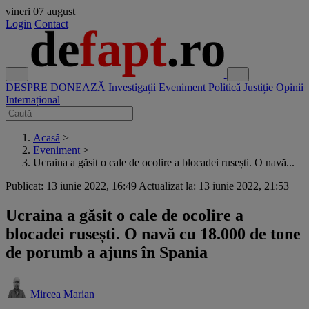
vineri
07 august
Login
Contact
DESPRE
DONEAZĂ
Investigații
Eveniment
Politică
Justiție
Opinii
Internațional
Acasă
>
Eveniment
>
Ucraina a găsit o cale de ocolire a blocadei rusești. O navă...
Publicat: 13 iunie 2022, 16:49
Actualizat la: 13 iunie 2022, 21:53
Ucraina a găsit o cale de ocolire a
blocadei rusești. O navă cu 18.000 de tone
de porumb a ajuns în Spania
Mircea Marian