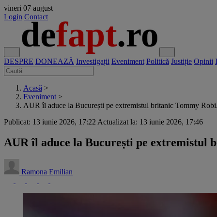
vineri
07 august
Login
Contact
DESPRE
DONEAZĂ
Investigații
Eveniment
Politică
Justiție
Opinii
Acasă
>
Eveniment
>
AUR îl aduce la București pe extremistul britanic Tommy Robi.
Publicat: 13 iunie 2026, 17:22
Actualizat la: 13 iunie 2026, 17:46
AUR îl aduce la București pe extremistul b
Ramona Emilian