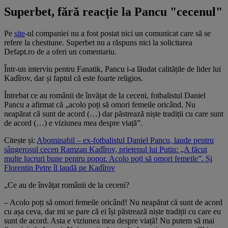
Superbet, fără reacție la Pancu "cecenul"
Pe
site
-ul companiei nu a fost postat nici un comunicat care să se
refere la chestiune. Superbet nu a răspuns nici la solicitarea
Defapt.ro de a oferi un comentariu.
Într-un interviu pentru Fanatik, Pancu i-a lăudat calitățile de lider lui
Kadîrov, dar și faptul că este foarte religios.
Întrebat ce au românii de învățat de la ceceni, fotbalistul Daniel
Pancu a afirmat că „acolo poți să omori femeile oricând. Nu
neapărat că sunt de acord (…) dar păstrează niște tradiții cu care sunt
de acord (…) e viziunea mea despre viață”.
Citește și:
Abominabil – ex-fotbalistul Daniel Pancu, laude pentru
sângerosul cecen Ramzan Kadîrov, prietenul lui Putin: „A făcut
multe lucruri bune pentru popor. Acolo poți să omori femeile”. Și
Florentin Petre îl laudă pe Kadîrov
„Ce au de învățat românii de la ceceni?
– Acolo poți să omori femeile oricând! Nu neapărat că sunt de acord
cu așa ceva, dar mi se pare că ei își păstrează niște tradiții cu care eu
sunt de acord. Asta e viziunea mea despre viață! Nu putem să mai