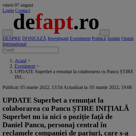
vineri
07 august
Login
Contact
DESPRE
DONEAZĂ
Investigații
Eveniment
Politică
Justiție
Opinii
Internațional
Acasă
>
Eveniment
>
UPDATE Superbet a renunțat la colaborarea cu Pancu ȘTIRE
INI...
Publicat: 05 martie 2022, 13:54
Actualizat la: 05 martie 2022, 19:06
UPDATE Superbet a renunțat la
colaborarea cu Pancu ȘTIRE INIȚIALĂ
Superbet nu ia nici o poziție față de
Daniel Pancu, personaj central în
reclamele companiei de pariuri, care s-a