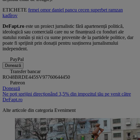
ETICHETE
femei
omor
daniel pancu
cecen
superbet
ramzan
kadîrov
DeFapt.ro
este un proiect jurnalistic fără apartenență politică,
ideologică sau comercială care nu se finanțează cu fonduri ale
statului român și nici cu sume provenite de la partidele politice, dar
poate fi sprijinit prin donații pentru susținerea jurnalismului
independent.
PayPal
Donează
Transfer bancar
RO48BRDE445SV97760644450
Patreon
Donează
Ne poți sprijini direcționând 3,5% din impozitul tău pe venit către
DeFapt.ro
Alte articole din categoria
Eveniment