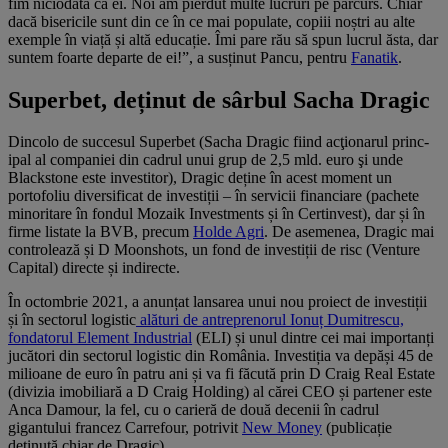
fim niciodată ca ei. Noi am pierdut multe lucruri pe parcurs. Chiar
dacă bisericile sunt din ce în ce mai populate, copiii noștri au alte
exemple în viață și altă educație. Îmi pare rău să spun lucrul ăsta, dar
suntem foarte departe de ei!”, a susținut Pancu, pentru
Fanatik
.
Superbet, deținut de sârbul Sacha Dragic
Dincolo de succesul Superbet (Sacha Dragic fiind acţionarul princ­
ipal al companiei din cadrul unui grup de 2,5 mld. euro şi unde
Blackstone este investitor), Dragic deține în acest moment un
portofoliu diversificat de investiții – în servicii financiare (pachete
minoritare în fondul Mozaik Investments și în Certinvest), dar și în
firme listate la BVB, precum
Holde Agri
. De asemenea, Dragic mai
controlează și D Moonshots, un fond de investiții de risc (Venture
Capital) directe și indirecte.
În octombrie 2021, a anunțat lansarea unui nou proiect de investiții
și în sectorul logistic
alături de antreprenorul Ionuț Dumitrescu,
fondatorul Element Industrial
(ELI) și unul dintre cei mai importanți
jucători din sectorul logistic din România. Investiția va depăși 45 de
milioane de euro în patru ani și va fi făcută prin D Craig Real Estate
(divizia imobiliară a D Craig Holding) al cărei CEO și partener este
Anca Damour, la fel, cu o carieră de două decenii în cadrul
gigantului francez Carrefour, potrivit
New Money
(publicație
deținută chiar de Dragic).