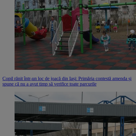
Copil rănit într-un loc de joacă din Iași: Primăria contestă amenda și
spune că nu a avut timp să verifice toate parcurile