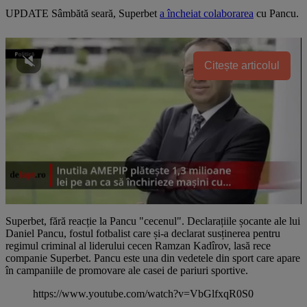
UPDATE Sâmbătă seară, Superbet
a încheiat colaborarea
cu Pancu.
Citește articolul
Superbet, fără reacție la Pancu "cecenul". Declarațiile șocante ale lui
Daniel Pancu, fostul fotbalist care și-a declarat susținerea pentru
regimul criminal al liderului cecen Ramzan Kadîrov, lasă rece
companie Superbet. Pancu este una din vedetele din sport care apare
în campaniile de promovare ale casei de pariuri sportive.
https://www.youtube.com/watch?v=VbGlfxqR0S0