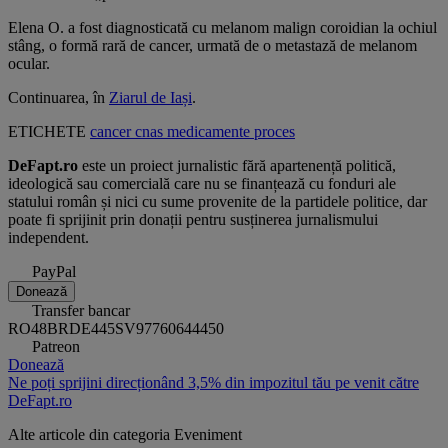
Elena O. a fost diagnosticată cu melanom malign coroidian la ochiul
stâng, o formă rară de cancer, urmată de o metastază de melanom
ocular.
Continuarea, în
Ziarul de Iași
.
ETICHETE
cancer
cnas
medicamente
proces
DeFapt.ro
este un proiect jurnalistic fără apartenență politică,
ideologică sau comercială care nu se finanțează cu fonduri ale
statului român și nici cu sume provenite de la partidele politice, dar
poate fi sprijinit prin donații pentru susținerea jurnalismului
independent.
PayPal
Donează
Transfer bancar
RO48BRDE445SV97760644450
Patreon
Donează
Ne poți sprijini direcționând 3,5% din impozitul tău pe venit către
DeFapt.ro
Alte articole din categoria
Eveniment