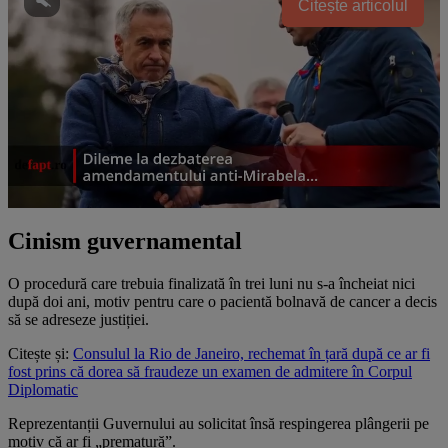
Citește articolul
Cinism guvernamental
O procedură care trebuia finalizată în trei luni nu s-a încheiat nici
după doi ani, motiv pentru care o pacientă bolnavă de cancer a decis
să se adreseze justiției.
Citește și:
Consulul la Rio de Janeiro, rechemat în țară după ce ar fi
fost prins că dorea să fraudeze un examen de admitere în Corpul
Diplomatic
Reprezentanții Guvernului au solicitat însă respingerea plângerii pe
motiv că ar fi „prematură”.