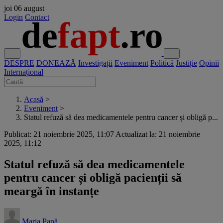
joi
06 august
Login
Contact
DESPRE
DONEAZĂ
Investigații
Eveniment
Politică
Justiție
Opinii
Internațional
Acasă
>
Eveniment
>
Statul refuză să dea medicamentele pentru cancer și obligă p...
Publicat: 21 noiembrie 2025, 11:07
Actualizat la: 21 noiembrie
2025, 11:12
Statul refuză să dea medicamentele
pentru cancer și obligă pacienții să
meargă în instanțe
Maria Pană