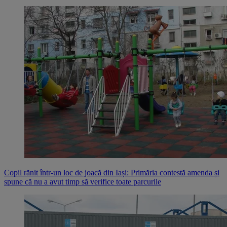
Copil rănit într-un loc de joacă din Iași: Primăria contestă amenda și
spune că nu a avut timp să verifice toate parcurile