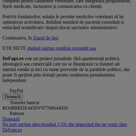
completă pentru cabinetele veterinare, care integrează programările,
fișele medicale, facturarea și comunicarea cu clienții.
Potrivit fondatorilor, soluția le permite medicilor veterinari să își
optimizeze activitatea, dublând numărul de pacienți consultați și
reducând semnificativ timpul alocat sarcinilor administrative.
Continuarea, în
Ziarul de Iași
ETICHETE
digitail
startup
românia
investitii
sua
DeFapt.ro
este un proiect jurnalistic fără apartenență politică,
ideologică sau comercială care nu se finanțează cu fonduri ale
statului român și nici cu sume provenite de la partidele politice, dar
poate fi sprijinit prin donații pentru susținerea jurnalismului
independent.
PayPal
Donează
Transfer bancar
RO48BRDE445SV97760644450
Patreon
Donează
Ne poți sprijini direcționând 3,5% din impozitul tău pe venit către
DeFapt.ro