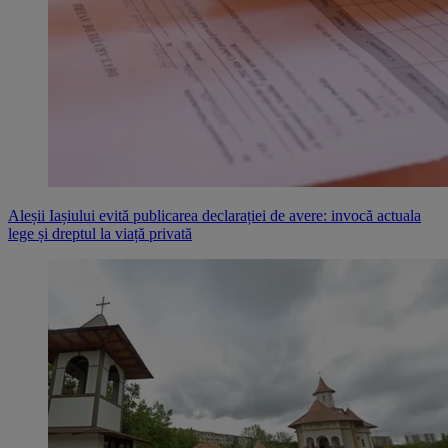
Aleșii Iașiului evită publicarea declarației de avere: invocă actuala
lege și dreptul la viață privată