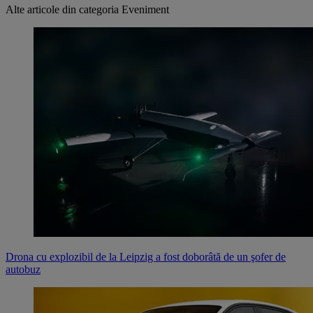
Alte articole din categoria
Eveniment
Drona cu explozibil de la Leipzig a fost doborâtă de un şofer de
autobuz