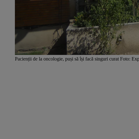
Pacienții de la oncologie, puși să își facă singuri curat Foto: E