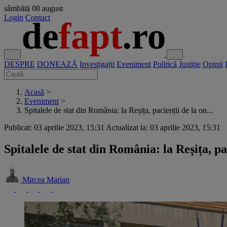
sâmbătă
08 august
Login
Contact
DESPRE
DONEAZĂ
Investigații
Eveniment
Politică
Justiție
Opinii
Acasă
>
Eveniment
>
Spitalele de stat din România: la Reșița, pacienții de la on...
Publicat: 03 aprilie 2023, 15:31
Actualizat la: 03 aprilie 2023, 15:31
Spitalele de stat din România: la Reșița, pac
Mircea Marian