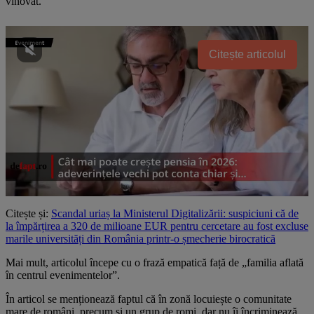
vinovat.
Citește articolul
Citește și:
Scandal uriaș la Ministerul Digitalizării: suspiciuni că de
la împărțirea a 320 de milioane EUR pentru cercetare au fost excluse
marile universități din România printr-o șmecherie birocratică
Mai mult, articolul începe cu o frază empatică față de „familia aflată
în centrul evenimentelor”.
În articol se menționează faptul că în zonă locuiește o comunitate
mare de români, precum și un grup de romi, dar nu îi încriminează