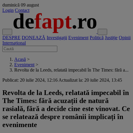
duminică
09 august
Login
Contact
DESPRE
DONEAZĂ
Investigații
Eveniment
Politică
Justiție
Opinii
Internațional
Acasă
>
Eveniment
>
Revolta de la Leeds, relatată impecabil în The Times: fără a...
Publicat: 20 iulie 2024, 12:16
Actualizat la: 20 iulie 2024, 13:45
Revolta de la Leeds, relatată impecabil în
The Times: fără acuzații de natură
rasială, fără a decide cine este vinovat. Ce
se relatează despre românii implicați în
evenimente