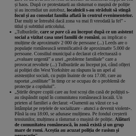
și haos. După ce protestatarii au răsturnat o mașină de poliție
și au incendiat un autobuz,
localnicii s-au străduit să stingă
focul și au consolat familia aflată în centrul evenimentelor.
Dar mulți se întreabă dacă zona va mai fi vreodată la fel” -
titlul și subtitlul articolului.
„Tulburările,
care
se pare
că au început după ce un asistent
social a vizitat casa unei familii de români
, au implicat o
mulțime de aproximativ 2 000 de persoane (...) Leeds are o
populație românească semnificativă de aproximativ 5.000 de
persoane. Consiliul municipal a declarat că efectuează o
„evaluare urgentă” a unei „probleme familiale” care a
provocat revoltele (...) Tulburările au început joi, când ofițeri
ai poliției din West Yorkshire au răspuns la un apel al
asistenților sociali, cu puțin înainte de ora 17.00, care au
raportat „ostilitate” în timp ce se ocupau de o problemă de
protecție a copilului”.
„Știrile despre copiii care au fost scoși din casă de polițiști s-
au răspândit rapid în comunitatea românească locală. Un
prieten al familiei a declarat: «Oamenii au văzut ce s-a
întâmplat pe rețelele de socializare - atunci a devenit violent».
Până la ora 18:00, se adunase mulțimea. Pe fondul creșterii
tensiunilor, mulțimea a răsturnat o mașină de poliție.
Alături
de comunitatea românească, în zonă există și un grup
mare de romi. Aceștia au acuzat poliția de rasism și
persecuție
”