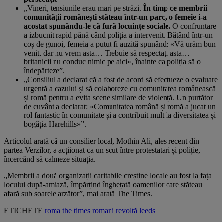
„Vineri, tensiunile erau mari pe străzi.
În timp ce membrii
comunității românești stăteau într-un parc, o femeie i-a
acostat spunându-le că fură locuințe sociale.
O confruntare
a izbucnit rapid până când poliția a intervenit. Bătând într-un
coș de gunoi, femeia a putut fi auzită spunând: «Vă urăm bun
venit, dar nu vrem asta… Trebuie să respectați asta…
britanicii nu conduc nimic pe aici», înainte ca poliția să o
îndepărteze”.
„Consiliul a declarat că a fost de acord să efectueze o evaluare
urgentă a cazului și să colaboreze cu comunitatea românească
și romă pentru a evita scene similare de violență. Un purtător
de cuvânt a declarat: «Comunitatea română și romă a jucat un
rol fantastic în comunitate și a contribuit mult la diversitatea și
bogăția Harehills»”.
Articolul arată că un consilier local, Mothin Ali, ales recent din
partea Verzilor, a acțiionat ca un scut între protestatari și poliție,
încercând să calmeze situația.
„Membrii a două organizații caritabile creștine locale au fost la fața
locului după-amiază, împărțind înghețată oamenilor care stăteau
afară sub soarele arzător”, mai arată The Times.
ETICHETE
roma
the times
romani
revoltă
leeds