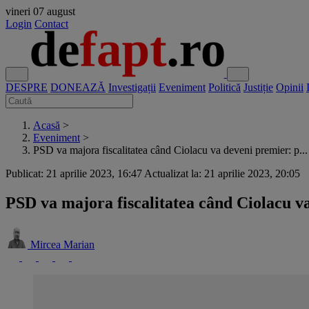
vineri
07 august
Login
Contact
DESPRE
DONEAZĂ
Investigații
Eveniment
Politică
Justiție
Opinii
Acasă
>
Eveniment
>
PSD va majora fiscalitatea când Ciolacu va deveni premier: p...
Publicat: 21 aprilie 2023, 16:47
Actualizat la: 21 aprilie 2023, 20:05
PSD va majora fiscalitatea când Ciolacu va
Mircea Marian