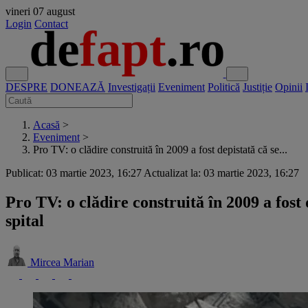
vineri
07 august
Login
Contact
DESPRE
DONEAZĂ
Investigații
Eveniment
Politică
Justiție
Opinii
Acasă
>
Eveniment
>
Pro TV: o clădire construită în 2009 a fost depistată că se...
Publicat: 03 martie 2023, 16:27
Actualizat la: 03 martie 2023, 16:27
Pro TV: o clădire construită în 2009 a fost d
spital
Mircea Marian