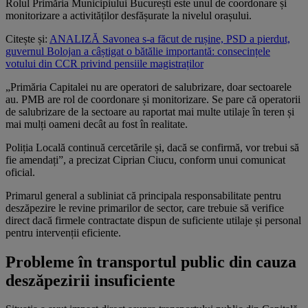
Rolul Primăria Municipiului București este unul de coordonare și
monitorizare a activităților desfășurate la nivelul orașului.
Citește și:
ANALIZĂ Savonea s-a făcut de rușine, PSD a pierdut,
guvernul Bolojan a câștigat o bătălie importantă: consecințele
votului din CCR privind pensiile magistraților
„Primăria Capitalei nu are operatori de salubrizare, doar sectoarele
au. PMB are rol de coordonare și monitorizare. Se pare că operatorii
de salubrizare de la sectoare au raportat mai multe utilaje în teren și
mai mulți oameni decât au fost în realitate.
Poliția Locală continuă cercetările și, dacă se confirmă, vor trebui să
fie amendați”, a precizat Ciprian Ciucu, conform unui comunicat
oficial.
Primarul general a subliniat că principala responsabilitate pentru
deszăpezire le revine primarilor de sector, care trebuie să verifice
direct dacă firmele contractate dispun de suficiente utilaje și personal
pentru intervenții eficiente.
Probleme în transportul public din cauza
deszăpezirii insuficiente