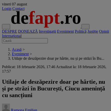
vineri
07 august
Login
Contact
DESPRE
DONEAZĂ
Investigații
Eveniment
Politică
Justiție
Opinii
Internațional
Acasă
>
Eveniment
>
Utilaje de deszăpezire doar pe hârtie, nu și pe străzi în Bu...
Publicat: 18 februarie 2026, 17:46
Actualizat la: 18 februarie 2026,
17:57
Utilaje de deszăpezire doar pe hârtie, nu
și pe străzi în București, Ciucu amenință
cu sancțiuni
Ramona Emilian