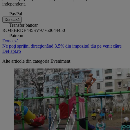
independent.
PayPal
Donează
Transfer bancar
RO48BRDE445SV97760644450
Patreon
Donează
Ne poți sprijini direcționând 3,5% din impozitul tău pe venit către
DeFapt.ro
Alte articole din categoria
Eveniment