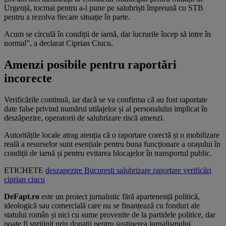
Urgență, tocmai pentru a-i pune pe salubriști împreună cu STB
pentru a rezolva fiecare situație în parte.
Acum se circulă în condiții de iarnă, dar lucrurile încep să intre în
normal”, a declarat Ciprian Ciucu.
Amenzi posibile pentru raportări
incorecte
Verificările continuă, iar dacă se va confirma că au fost raportate
date false privind numărul utilajelor și al personalului implicat în
deszăpezire, operatorii de salubrizare riscă amenzi.
Autoritățile locale atrag atenția că o raportare corectă și o mobilizare
reală a resurselor sunt esențiale pentru buna funcționare a orașului în
condiții de iarnă și pentru evitarea blocajelor în transportul public.
ETICHETE
deszapezire
Bucuresti
salubrizare
raportare
verificări
ciprian ciucu
DeFapt.ro
este un proiect jurnalistic fără apartenență politică,
ideologică sau comercială care nu se finanțează cu fonduri ale
statului român și nici cu sume provenite de la partidele politice, dar
poate fi sprijinit prin donații pentru susținerea jurnalismului