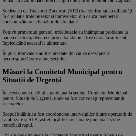
Situația a avut impact direct asupra transportului public din Capitală.
Societatea de Transport București (STB) s-a confruntat cu dificultăți
în circulația troleibuzelor și tramvaielor, din cauza neeliberării
corespunzătoare a benzilor de circulație.
Potrivit primarului general, troleibuzele au întâmpinat probleme la
partea electrică, deoarece prima bandă nu a fost curățată suficient,
împiedicând accesul la alimentare.
În plus, tramvaiele au fost afectate din cauza deszăpezirii
necorespunzătoare a intersecțiilor.
Măsuri la Comitetul Municipal pentru
Situații de Urgență
În acest context, edilul a participat la ședința Comitetul Municipal
pentru Situații de Urgență, unde au fost convocați reprezentanții
sectoarelor.
Scopul întâlnirii a fost coordonarea intervențiilor dintre operatorii de
salubrizare și STB, astfel încât fiecare situație punctuală să fie
remediată rapid.
„M-am dus dimineață la Comitetul Municipal pentru Situații de