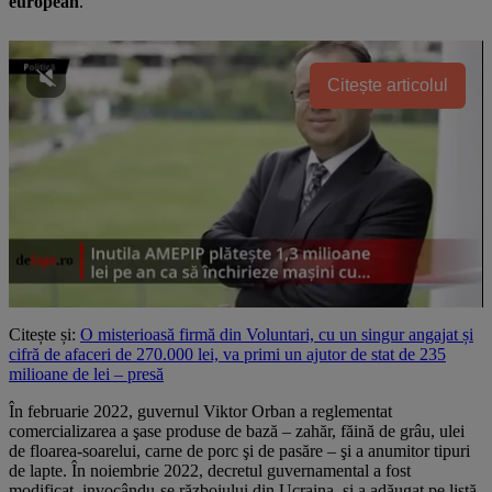
european
.
Citește articolul
Citește și:
O misterioasă firmă din Voluntari, cu un singur angajat și
cifră de afaceri de 270.000 lei, va primi un ajutor de stat de 235
milioane de lei – presă
În februarie 2022, guvernul Viktor Orban a reglementat
comercializarea a şase produse de bază – zahăr, făină de grâu, ulei
de floarea-soarelui, carne de porc şi de pasăre – şi a anumitor tipuri
de lapte. În noiembrie 2022, decretul guvernamental a fost
modificat, invocându-se războiului din Ucraina, şi a adăugat pe listă