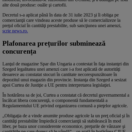
alte două produse: ouăle şi cartofii.
Decretul s-a aplicat până în data de 31 iulie 2023 şi îi obliga pe
comercianţii care vindeau aceste produse să le comercializeze la
preţul oficial în cantităţi prestabilite, sub sancţiunea unei amenzi,
scrie news.ro.
Plafonarea prețurilor subminează
concurența
Lanţul de magazine Spar din Ungaria a contestat în faţa instanţei din
Szeged legalitatea unei amenzi care i-a fost aplicată de autorităţi
deoarece au constatat stocuri în cantitate necorespunzătoare în
depozitul unui magazin din provincie. Instanţa din Szeged a sesizat
apoi Curtea de Justiţie a UE pentru interpretarea legislaţiei.
În hotărârea sa de joi, Curtea a constatat că decretul guvernamental a
încălcat libera concurenţă, o componentă fundamentală a
Regulamentului UE privind organizarea comună a pieţelor agricole.
„Obligaţia de a vinde anumite produse agricole la un preţ oficial şi în
cantităţi prestabilite împiedică comercianţii să stabilească în mod
liber, pe baza unor considerente economice, preţurile de vânzare şi
cantităţile pe care doresc să le vândă” – se arată în hotărârea CJUE.