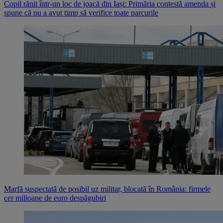
Copil rănit într-un loc de joacă din Iași: Primăria contestă amenda și
spune că nu a avut timp să verifice toate parcurile
Marfă suspectată de posibil uz militar, blocată în România: firmele
cer milioane de euro despăgubiri