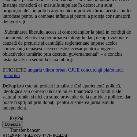
Instanţa consideră că măsurile stipulate în decret „nu sunt
proporţionale”, în pofida argumentelor potrivit cărora acestea au fost
introduse pentru a combate inflaţia şi pentru a proteja consumatorii
defavorizaţi.
„Subminarea liberului acces al comercianţilor la piaţă în condiţii de
concurenţă efectivă şi perturbarea întregului lanţ de aprovizionare
cauzată de preţurile şi cantităţile reglementate impuse acelor
comercianţi depăşesc ceea ce este necesar pentru atingerea
obiectivelor urmărite prin decretul guvernamental” – a conchis
instanţa UE cu sediul la Luxemburg.
ETICHETE
ungaria
viktor orban
CJUE
concurență
plafonarea
preturilor
DeFapt.ro
este un proiect jurnalistic fără apartenență politică,
ideologică sau comercială care nu se finanțează cu fonduri ale
statului român și nici cu sume provenite de la partidele politice, dar
poate fi sprijinit prin donații pentru susținerea jurnalismului
independent.
PayPal
Donează
Transfer bancar
RO48BRDE445SV97760644450