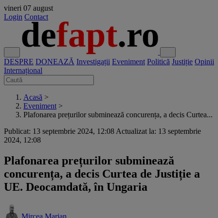
vineri
07 august
Login
Contact
DESPRE
DONEAZĂ
Investigații
Eveniment
Politică
Justiție
Opinii
Internațional
Acasă
>
Eveniment
>
Plafonarea prețurilor subminează concurența, a decis Curtea...
Publicat: 13 septembrie 2024, 12:08
Actualizat la: 13 septembrie
2024, 12:08
Plafonarea prețurilor subminează
concurența, a decis Curtea de Justiție a
UE. Deocamdată, în Ungaria
Mircea Marian