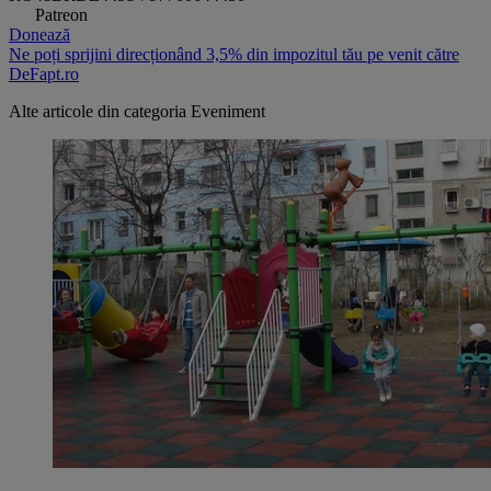
Patreon
Donează
Ne poți sprijini direcționând 3,5% din impozitul tău pe venit către
DeFapt.ro
Alte articole din categoria
Eveniment