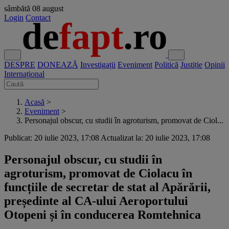
sâmbătă
08 august
Login
Contact
DESPRE
DONEAZĂ
Investigații
Eveniment
Politică
Justiție
Opinii
Internațional
Acasă
>
Eveniment
>
Personajul obscur, cu studii în agroturism, promovat de Ciol...
Publicat: 20 iulie 2023, 17:08
Actualizat la: 20 iulie 2023, 17:08
Personajul obscur, cu studii în
agroturism, promovat de Ciolacu în
funcțiile de secretar de stat al Apărării,
președinte al CA-ului Aeroportului
Otopeni și în conducerea Romtehnica