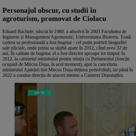
Personajul obscur, cu studii în
agroturism, promovat de Ciolacu
Eduard Bachide, născut în 1980, a absolvit în 2003 Facultatea de
Inginerie și Management Agroturistic, Universitatea Bioterra. Toată
cariera sa profesională a fost bugetar - cel puțin potrivit biografiei
sale oficiale, unde prima sa slujbă apare în 2012, când avea 32 de
ani. În calitate de bugetar, el a fost director aproape tot timpul: în
2012, la cabinetul ministrului pentru relația cu Parlamentul (funcție
ocupată de Mircea Dușa, la acel moment), apoi la cancelaria
ministrului Apărării (tot Mircea Dușa deținea portofoliul), iar până în
2022 a condus direcția de afaceri interne a Camerei Deputaților.