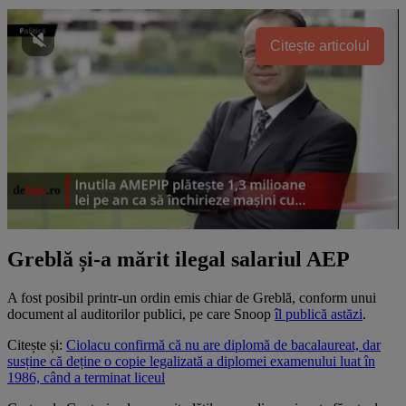
Citește articolul
Greblă și-a mărit ilegal salariul AEP
A fost posibil printr-un ordin emis chiar de Greblă, conform unui
document al auditorilor publici, pe care Snoop
îl publică astăzi
.
Citește și:
Ciolacu confirmă că nu are diplomă de bacalaureat, dar
susține că deține o copie legalizată a diplomei examenului luat în
1986, când a terminat liceul