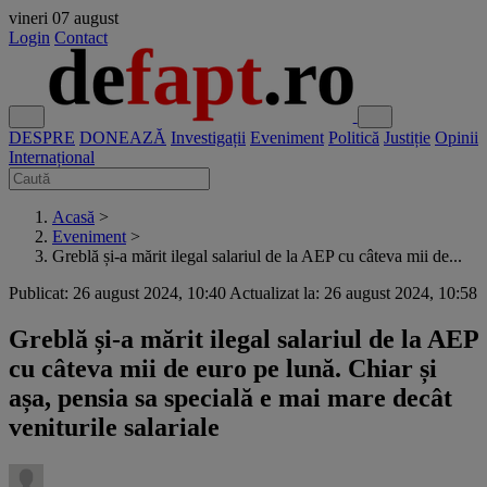
vineri
07 august
Login
Contact
DESPRE
DONEAZĂ
Investigații
Eveniment
Politică
Justiție
Opinii
Internațional
Acasă
>
Eveniment
>
Greblă și-a mărit ilegal salariul de la AEP cu câteva mii de...
Publicat: 26 august 2024, 10:40
Actualizat la: 26 august 2024, 10:58
Greblă și-a mărit ilegal salariul de la AEP
cu câteva mii de euro pe lună. Chiar și
așa, pensia sa specială e mai mare decât
veniturile salariale