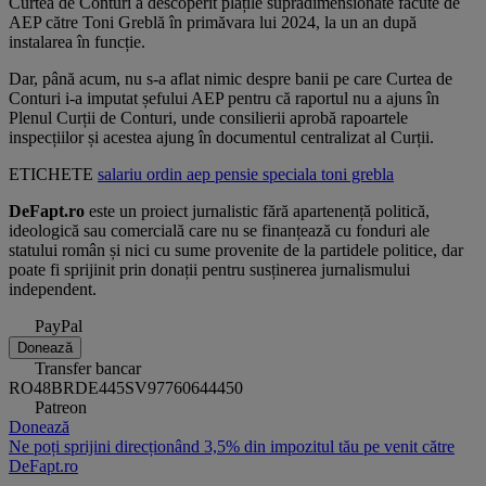
Curtea de Conturi a descoperit plățile supradimensionate făcute de
AEP către Toni Greblă în primăvara lui 2024, la un an după
instalarea în funcție.
Dar, până acum, nu s-a aflat nimic despre banii pe care Curtea de
Conturi i-a imputat șefului AEP pentru că raportul nu a ajuns în
Plenul Curții de Conturi, unde consilierii aprobă rapoartele
inspecțiilor și acestea ajung în documentul centralizat al Curții.
ETICHETE
salariu
ordin
aep
pensie speciala
toni grebla
DeFapt.ro
este un proiect jurnalistic fără apartenență politică,
ideologică sau comercială care nu se finanțează cu fonduri ale
statului român și nici cu sume provenite de la partidele politice, dar
poate fi sprijinit prin donații pentru susținerea jurnalismului
independent.
PayPal
Donează
Transfer bancar
RO48BRDE445SV97760644450
Patreon
Donează
Ne poți sprijini direcționând 3,5% din impozitul tău pe venit către
DeFapt.ro