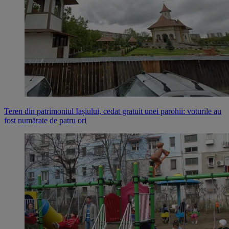
Teren din patrimoniul Iașiului, cedat gratuit unei parohii: voturile au
fost numărate de patru ori