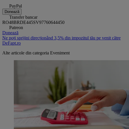
PayPal
Donează
Transfer bancar
RO48BRDE445SV97760644450
Patreon
Donează
Ne poți sprijini direcționând 3,5% din impozitul tău pe venit către
DeFapt.ro
Alte articole din categoria
Eveniment