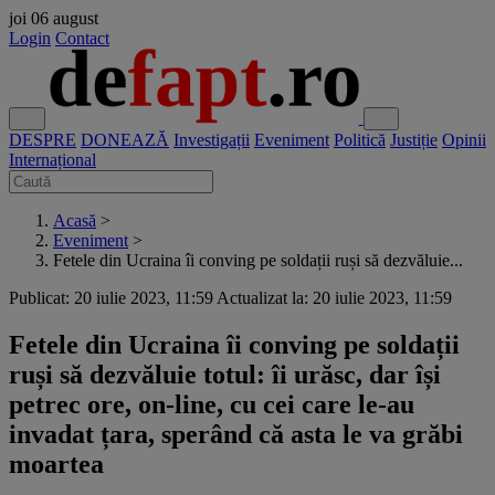
joi
06 august
Login
Contact
DESPRE
DONEAZĂ
Investigații
Eveniment
Politică
Justiție
Opinii
Internațional
Acasă
>
Eveniment
>
Fetele din Ucraina îi conving pe soldații ruși să dezvăluie...
Publicat: 20 iulie 2023, 11:59
Actualizat la: 20 iulie 2023, 11:59
Fetele din Ucraina îi conving pe soldații
ruși să dezvăluie totul: îi urăsc, dar își
petrec ore, on-line, cu cei care le-au
invadat țara, sperând că asta le va grăbi
moartea