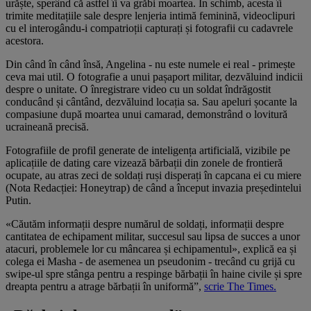
urăște, sperând că astfel îi va grăbi moartea. În schimb, acesta îi
trimite meditațiile sale despre lenjeria intimă feminină, videoclipuri
cu el interogându-i compatrioții capturați și fotografii cu cadavrele
acestora.
Din când în când însă, Angelina - nu este numele ei real - primește
ceva mai util. O fotografie a unui pașaport militar, dezvăluind indicii
despre o unitate. O înregistrare video cu un soldat îndrăgostit
conducând și cântând, dezvăluind locația sa. Sau apeluri șocante la
compasiune după moartea unui camarad, demonstrând o lovitură
ucraineană precisă.
Fotografiile de profil generate de inteligența artificială, vizibile pe
aplicațiile de dating care vizează bărbații din zonele de frontieră
ocupate, au atras zeci de soldați ruși disperați în capcana ei cu miere
(Nota Redacției: Honeytrap) de când a început invazia președintelui
Putin.
«Căutăm informații despre numărul de soldați, informații despre
cantitatea de echipament militar, succesul sau lipsa de succes a unor
atacuri, problemele lor cu mâncarea și echipamentul», explică ea și
colega ei Masha - de asemenea un pseudonim - trecând cu grijă cu
swipe-ul spre stânga pentru a respinge bărbații în haine civile și spre
dreapta pentru a atrage bărbații în uniformă”,
scrie The Times.