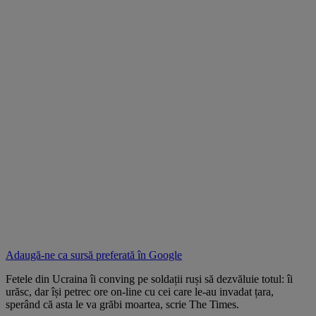
Adaugă-ne ca sursă preferată în
Google
Fetele din Ucraina îi conving pe soldații ruși să dezvăluie totul: îi
urăsc, dar își petrec ore on-line cu cei care le-au invadat țara,
sperând că asta le va grăbi moartea, scrie The Times.