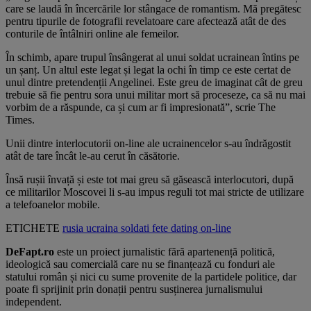
care se laudă în încercările lor stângace de romantism. Mă pregătesc
pentru tipurile de fotografii revelatoare care afectează atât de des
conturile de întâlniri online ale femeilor.
În schimb, apare trupul însângerat al unui soldat ucrainean întins pe
un șanț. Un altul este legat și legat la ochi în timp ce este certat de
unul dintre pretendenții Angelinei. Este greu de imaginat cât de greu
trebuie să fie pentru sora unui militar mort să proceseze, ca să nu mai
vorbim de a răspunde, ca și cum ar fi impresionată”, scrie The
Times.
Unii dintre interlocutorii on-line ale ucrainencelor s-au îndrăgostit
atât de tare încât le-au cerut în căsătorie.
Însă rușii învață și este tot mai greu să găsească interlocutori, după
ce militarilor Moscovei li s-au impus reguli tot mai stricte de utilizare
a telefoanelor mobile.
ETICHETE
rusia
ucraina
soldati
fete
dating on-line
DeFapt.ro
este un proiect jurnalistic fără apartenență politică,
ideologică sau comercială care nu se finanțează cu fonduri ale
statului român și nici cu sume provenite de la partidele politice, dar
poate fi sprijinit prin donații pentru susținerea jurnalismului
independent.