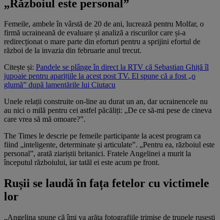
„Războiul este personal”
Femeile, ambele în vârstă de 20 de ani, lucrează pentru Molfar, o
firmă ucraineană de evaluare și analiză a riscurilor care și-a
redirecționat o mare parte din eforturi pentru a sprijini efortul de
război de la invazia din februarie anul trecut.
Citește și:
Pandele se plânge în direct la RTV că Sebastian Ghiță îl
jupoaie pentru aparițiile la acest post TV. El spune că a fost „o
glumă” după lamentările lui Ciutacu
Unele relații construite on-line au durat un an, dar ucrainencele nu
au nici o milă pentru cei astfel păcăliți: „De ce să-mi pese de cineva
care vrea să mă omoare?”.
The Times le descrie pe femeile participante la acest program ca
fiind „inteligente, determinate și articulate”. „Pentru ea, războiul este
personal”, arată ziariștii britanici. Fratele Angelinei a murit la
începutul războiului, iar tatăl ei este acum pe front.
Rușii se laudă în fața fetelor cu victimele
lor
„Angelina spune că îmi va arăta fotografiile trimise de trupele rusești