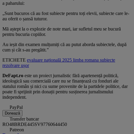
a paharului:
„Sunt bucuros că au fost subiecte pentru toți elevii, subiecte care le-
au oferit o șansă tuturor.
Mă aștept la o explozie de note mari, iar sufletul meu se bucură
pentru bucuria copiilor.
Au ieșit din examen mulțumiți că au putut aborda subiectele, după
cum și cât s-au pregătit.”
ETICHETE
evaluare națională
2025
limba romana
subiecte
rezolvare
ușor
DeFapt.ro
este un proiect jurnalistic fără apartenență politică,
ideologică sau comercială care nu se finanțează cu fonduri ale
statului român și nici cu sume provenite de la partidele politice, dar
poate fi sprijinit prin donații pentru susținerea jurnalismului
independent.
PayPal
Donează
Transfer bancar
RO48BRDE445SV97760644450
Patreon