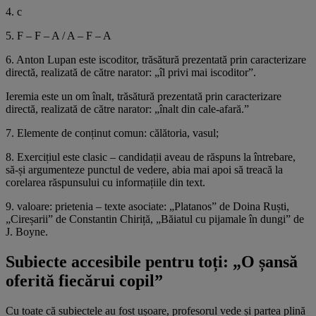
4. c
5. F – F – A / A – F – A
6. Anton Lupan este iscoditor, trăsătură prezentată prin caracterizare
directă, realizată de către narator: „îl privi mai iscoditor”.
Ieremia este un om înalt, trăsătură prezentată prin caracterizare
directă, realizată de către narator: „înalt din cale-afară.”
7. Elemente de conținut comun: călătoria, vasul;
8. Exercițiul este clasic – candidații aveau de răspuns la întrebare,
să-și argumenteze punctul de vedere, abia mai apoi să treacă la
corelarea răspunsului cu informațiile din text.
9. valoare: prietenia – texte asociate: „Platanos” de Doina Ruști,
„Cireșarii” de Constantin Chiriță, „Băiatul cu pijamale în dungi” de
J. Boyne.
Subiecte accesibile pentru toți: „O șansă
oferită fiecărui copil”
Cu toate că subiectele au fost ușoare, profesorul vede și partea plină