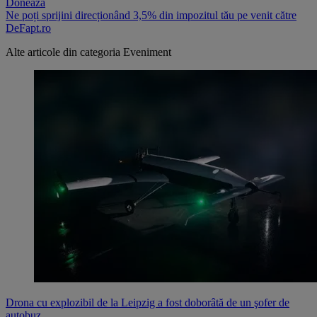
Donează
Ne poți sprijini direcționând 3,5% din impozitul tău pe venit către
DeFapt.ro
Alte articole din categoria
Eveniment
Drona cu explozibil de la Leipzig a fost doborâtă de un şofer de
autobuz