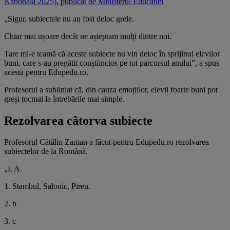
Națională 2025), publicat de Ministerul Educației
„Sigur, subiectele nu au fost deloc grele.
Chiar mai ușoare decât ne așteptam mulți dintre noi.
Tare mi-e teamă că aceste subiecte nu vin deloc în sprijinul elevilor
buni, care s-au pregătit conștiincios pe tot parcursul anului”, a spus
acesta pentru Edupedu.ro.
Profesorul a subliniat că, din cauza emoțiilor, elevii foarte buni pot
greși tocmai la întrebările mai simple.
Rezolvarea câtorva subiecte
Profesorul Cătălin Zaman a făcut pentru Edupedu.ro rezolvarea
subiectelor de la Română.
„I. A.
1. Stambul, Salonic, Pireu.
2. b
3. c