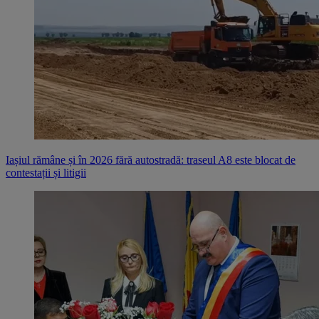
Iașiul rămâne și în 2026 fără autostradă: traseul A8 este blocat de
contestații și litigii