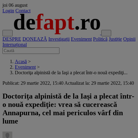
joi
06 august
Login
Contact
DESPRE
DONEAZĂ
Investigații
Eveniment
Politică
Justiție
Opinii
Internațional
Acasă
>
Eveniment
>
Doctoriţa alpinistă de la Iaşi a plecat într-o nouă expediţi...
Publicat: 29 martie 2022, 15:40
Actualizat la: 29 martie 2022, 15:40
Doctoriţa alpinistă de la Iaşi a plecat într-
o nouă expediţie: vrea să cucerească
Annapurna, cel mai periculos vârf din
lume