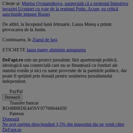
Citește și:
Marina Ovsiannikova, suspectată că a protestat împotriva
invaziei Ucrainei cu voie de la regimul Putin. Acum, ea critică
sancțiunile impuse Rusiei
De altfel, la începutul lunii februarie, Laura Mareş a primit
provocarea de la Justin.
Continuarea, în
Ziarul de Iași
.
ETICHETE
laura mareș
alpinism
annapurna
DeFapt.ro
este un proiect jurnalistic fără apartenență politică,
ideologică sau comercială care nu se finanțează cu fonduri ale
statului român și nici cu sume provenite de la partidele politice, dar
poate fi sprijinit prin donații pentru susținerea jurnalismului
independent.
PayPal
Donează
Transfer bancar
RO48BRDE445SV97760644450
Patreon
Donează
Ne poți sprijini direcționând 3,5% din impozitul tău pe venit către
DeFapt.ro