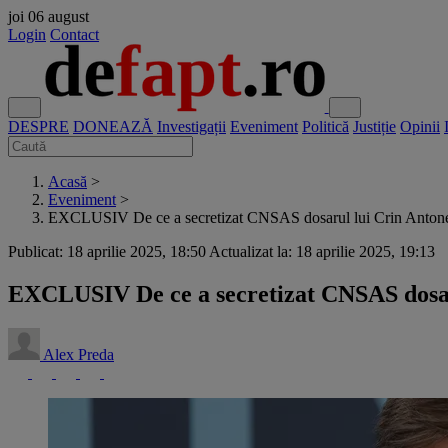
joi
06 august
Login
Contact
DESPRE
DONEAZĂ
Investigații
Eveniment
Politică
Justiție
Opinii
Acasă
>
Eveniment
>
EXCLUSIV De ce a secretizat CNSAS dosarul lui Crin Antone
Publicat: 18 aprilie 2025, 18:50
Actualizat la: 18 aprilie 2025, 19:13
EXCLUSIV De ce a secretizat CNSAS dosaru
Alex Preda