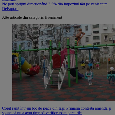
Ne poți sprijini direcționând 3,5% din impozitul tău pe venit către
DeFapt.ro
Alte articole din categoria
Eveniment
Copil rănit într-un loc de joacă din Iași: Primăria contestă amenda și
spune că nu a avut timp să verifice toate parcurile