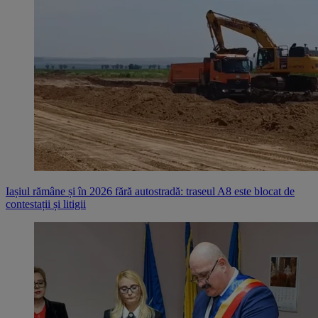
Iașiul rămâne și în 2026 fără autostradă: traseul A8 este blocat de
contestații și litigii