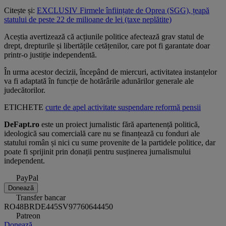
Citește și:
EXCLUSIV Firmele înființate de Oprea (SGG), țeapă
statului de peste 22 de milioane de lei (taxe neplătite)
Aceștia avertizează că acțiunile politice afectează grav statul de
drept, drepturile și libertățile cetățenilor, care pot fi garantate doar
printr-o justiție independentă.
În urma acestor decizii, începând de miercuri, activitatea instanțelor
va fi adaptată în funcție de hotărârile adunărilor generale ale
judecătorilor.
ETICHETE
curte de apel
activitate
suspendare
reformă
pensii
DeFapt.ro
este un proiect jurnalistic fără apartenență politică,
ideologică sau comercială care nu se finanțează cu fonduri ale
statului român și nici cu sume provenite de la partidele politice, dar
poate fi sprijinit prin donații pentru susținerea jurnalismului
independent.
PayPal
Donează
Transfer bancar
RO48BRDE445SV97760644450
Patreon
Donează