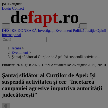
joi
06 august
Login
Contact
DESPRE
DONEAZĂ
Investigații
Eveniment
Politică
Justiție
Opinii
Internațional
Acasă
>
Eveniment
>
Șantaj sfidător al Curților de Apel: își suspendă activitate...
Publicat: 26 august 2025, 15:59
Actualizat la: 26 august 2025, 20:10
Șantaj sfidător al Curților de Apel: își
suspendă activitatea și cer "încetarea
campaniei agresive împotriva autorităţii
judecătoreşti"