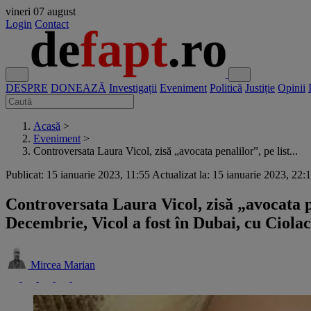
vineri
07 august
Login
Contact
DESPRE
DONEAZĂ
Investigații
Eveniment
Politică
Justiție
Opinii
Acasă
>
Eveniment
>
Controversata Laura Vicol, zisă „avocata penalilor”, pe list...
Publicat: 15 ianuarie 2023, 11:55
Actualizat la: 15 ianuarie 2023, 22:
Controversata Laura Vicol, zisă „avocata pe
Decembrie, Vicol a fost în Dubai, cu Ciola
Mircea Marian