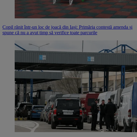
Copil rănit într-un loc de joacă din Iași: Primăria contestă amenda și
spune că nu a avut timp să verifice toate parcurile