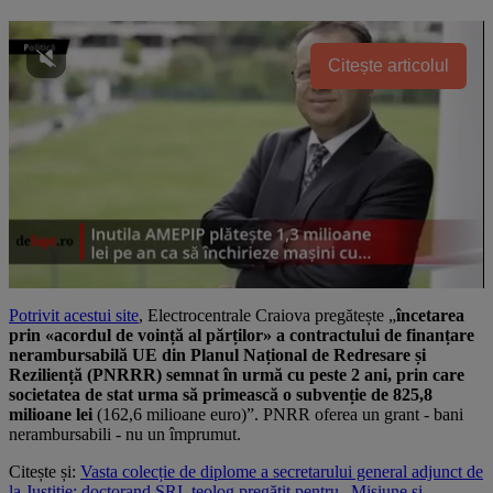
Citește articolul
Potrivit acestui site
, Electrocentrale Craiova pregătește „
încetarea
prin «acordul de voință al părților» a contractului de finanțare
nerambursabilă UE din Planul Național de Redresare și
Reziliență (PNRRR) semnat în urmă cu peste 2 ani, prin care
societatea de stat urma să primească o subvenție de 825,8
milioane lei
(162,6 milioane euro)”. PNRR oferea un grant - bani
nerambursabili - nu un împrumut.
Citește și:
Vasta colecție de diplome a secretarului general adjunct de
la Justiție: doctorand SRI, teolog pregătit pentru „Misiune și