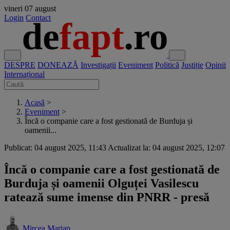
vineri
07 august
Login
Contact
DESPRE
DONEAZĂ
Investigații
Eveniment
Politică
Justiție
Opinii
Internațional
Acasă
>
Eveniment
>
Încă o companie care a fost gestionată de Burduja și
oamenii...
Publicat: 04 august 2025, 11:43
Actualizat la: 04 august 2025, 12:07
Încă o companie care a fost gestionată de
Burduja și oamenii Olguței Vasilescu
ratează sume imense din PNRR - presă
Mircea Marian