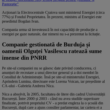
Pastorație”
Acționari la Electrocentrale Craiova sunt ministerul Energiei (circa
77%) și Fondul Proprietatea. În prezent, ministru al Energiei este
pesedistul Bogdan Ivan.
Compania urma să investească în noi capacități de producție a
energiei pe gaze naturale, dar nimeni nu s-a prezentat la licitație.
Companie gestionată de Burduja și
oamenii Olguței Vasilescu ratează sume
imense din PNRR
Pe site-ul companiei nu se găsesc date privind conducerea, ci
anunțuri de recrutare a unui director general și a doi membri în
Consiliul de Administrație. Însă pe site-ul ministerului Energiei,
Aprindem Lumina, directoare este Lorena Voican, iar președinte al
CA-ului - Gabriela Andreea Nica.
Nica a absolvit, în 2005, facultatea de litere din cadrul Universității
București. Între 2000 și 2003 - când nu avea studiile superioare
finalizate, potrivit propriului CV - a predat engleza la o școală din
București, după care a ajuns consilier parlamentar, iar cariera ei a