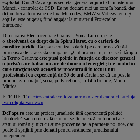
explodat. Din 2022, a ajuns secretar general adjunct al ministerului
Muncii - controlat de PSD. Ea nu declară nici un cont în bancă, dar
deține trei autoturisme de lux: Mercedes, BMW și Volkswagen. Și
soțul ei este bugetar, fiind angajat la ministerul Proiectelor
Europene.
Directoarea Electrocentrale Craiova, Voica Lorena, este
o
absolventă de drept de la Spiru Haret, cu o carieră de
consilier juridic
. Ea și-a secretizat salariul pe care urmează să-l
primească de la această companie. „Culmea nesimţirii ce se întâmplă
la Termo Craiova:
este pusă politic în funcţia de director general
o juristă care habar nu are de domeniul energiei şi de modul în
care funcţionează această termocentrală în locul unui
profesionist cu experienţă de 30 de ani
căruia i se dă un post la
producţie-reparaţii”, scria, pe Facebook, la 14 februarie, Maria
Mitrica.
ETICHETE
electrocentrale craiova
pnrr
ministerul energiei
burduja
ivan
olguta vasilescu
DeFapt.ro
este un proiect jurnalistic fără apartenență politică,
ideologică sau comercială care nu se finanțează cu fonduri ale
statului român și nici cu sume provenite de la partidele politice, dar
poate fi sprijinit prin donații pentru susținerea jurnalismului
independent.