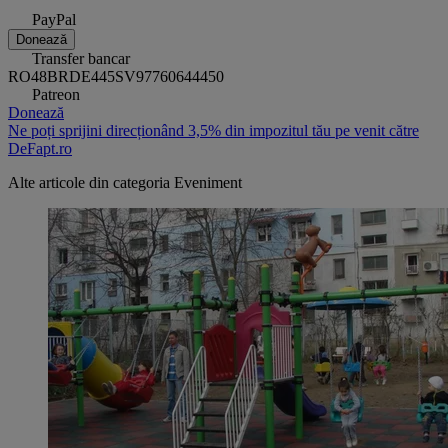
PayPal
Donează
Transfer bancar
RO48BRDE445SV97760644450
Patreon
Donează
Ne poți sprijini direcționând 3,5% din impozitul tău pe venit către
DeFapt.ro
Alte articole din categoria
Eveniment