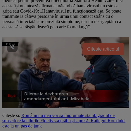
medical pentru prevenirea infecțiilor la Stanford Health Care. Însă
acesta își nuanțează afirmația arătând că hantavirusul nu este ca
gripa sau Covid-19: „Hantavirusul nu funcționează așa. Se poate
transmite la câteva persoane în urma unui contact strâns cu o
persoană infectată care prezintă simptome, dar nu ne așteptăm ca
acesta să se răspândească pe o arie foarte largă”.
Citește articolul
Citește și:
Românii nu mai vor să împrumute statul: gradul de
subscriere la titlurile Fidelis s-a prăbușit - presă. Ratingul României
este la un pas de junk