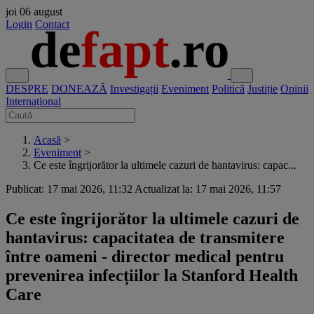
joi
06 august
Login
Contact
DESPRE
DONEAZĂ
Investigații
Eveniment
Politică
Justiție
Opinii
Internațional
Acasă
>
Eveniment
>
Ce este îngrijorător la ultimele cazuri de hantavirus: capac...
Publicat: 17 mai 2026, 11:32
Actualizat la: 17 mai 2026, 11:57
Ce este îngrijorător la ultimele cazuri de
hantavirus: capacitatea de transmitere
între oameni - director medical pentru
prevenirea infecțiilor la Stanford Health
Care