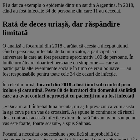
El a dat ca exemplu o epidemie dintr-un sat din Argentina, în 2018,
când au fost infectate 34 de persoane din care 11 au decedat.
Rată de deces uriașă, dar răspândire
limitată
O analiză a focarului din 2018 a arătat că acesta a început atunci
când o persoană, infectată de la un rozător, a participat la o
aniversare la care au fost prezente aproximativ 100 de persoane. În
lunile următoare, doar trei persoane cu simptome — care au
participat la alte evenimente sociale în timp ce erau bolnave — au
fost responsabile pentru toate cele 34 de cazuri de infecție.
În cele din urmă,
focarul din 2018 a fost ținut sub control prin
izolare și carantină. Peste 80 de lucrători din domeniul sănătății
care au avut contact neprotejat cu pacienții nu au fost infectați
„«Dacă m-ai fi întrebat luna trecută, nu aș fi prevăzut că vom asista
la așa ceva pe un vas de croazieră. Aș spune în continuare că riscul
de a contracta această infecție extrem de rară într-un avion sau pe un
vas este foarte, foarte scăzut», a spus Salinas.
Focarul a necesitat o succesiune specifică și improbabilă de
evenimente: un pasager a trebuit să fie expus la un rozător infectat în