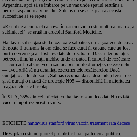
Argentina, apoi să se îmbarce pe un vas unde spațiul restrâns a
permis răspândirea virusului. Salinas nu se așteaptă ca această
succesiune să se repete.
«Riscul de a contracta altceva într-o croazieră este mult mai mare», a
subliniat el”, se arată in articolul Stanford Medicine.
Hantavirusul se găsește la rozătoare sălbatice, nu la șoarecii de casă.
El poate fi transmis la om când se face curat în cabane care au fost
pustii o vreme și au fost invadate de rozătoare. Dacă intenționați să
petreceți timp în spații închise unde ar putea fi cuiburi de rozătoare
— cum ar fi cabane vechi sau adăposturi de drumeție, de exemplu
— aveți grijă să nu deranjați excrementele rozătoarelor. Dacă
curățați o astfel de zonă, Salinas recomandă să deschideți ferestrele
și să purtați o mască de protecție N95 — disponibilă în majoritatea
magazinelor de bricolaj.
În SUA, 35% din cei infectați cu hantavirus au decedat. Nu există
vaccin împotriva acestui virus.
ETICHETE
hantavirus
stanford
virus
vaccin
tratament
rata decese
DeFapt.ro
este un proiect jurnalistic fără apartenență politică,