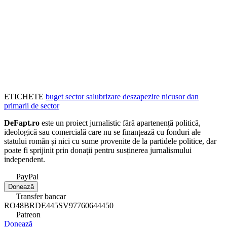
ETICHETE
buget
sector
salubrizare
deszapezire
nicusor dan
primarii de sector
DeFapt.ro
este un proiect jurnalistic fără apartenență politică,
ideologică sau comercială care nu se finanțează cu fonduri ale
statului român și nici cu sume provenite de la partidele politice, dar
poate fi sprijinit prin donații pentru susținerea jurnalismului
independent.
PayPal
Donează
Transfer bancar
RO48BRDE445SV97760644450
Patreon
Donează