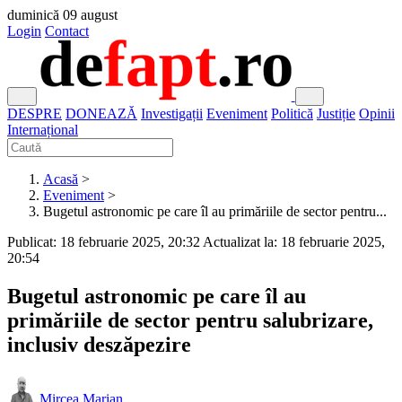
duminică
09 august
Login
Contact
DESPRE
DONEAZĂ
Investigații
Eveniment
Politică
Justiție
Opinii
Internațional
Acasă
>
Eveniment
>
Bugetul astronomic pe care îl au primăriile de sector pentru...
Publicat: 18 februarie 2025, 20:32
Actualizat la: 18 februarie 2025,
20:54
Bugetul astronomic pe care îl au
primăriile de sector pentru salubrizare,
inclusiv deszăpezire
Mircea Marian