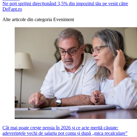
Ne poți sprijini direcționând 3,5% din impozitul tău pe venit către
DeFapt.ro
Alte articole din categoria
Eveniment
Cât mai poate crește pensia în 2026 și ce acte merită căutate:
adeverințele vechi de salariu pot conta și după „mica recalculare”