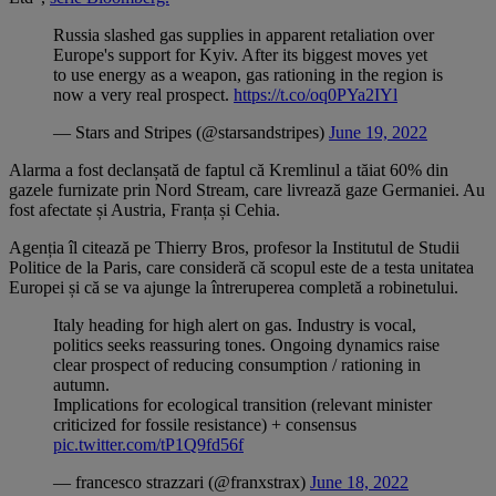
Russia slashed gas supplies in apparent retaliation over
Europe's support for Kyiv. After its biggest moves yet
to use energy as a weapon, gas rationing in the region is
now a very real prospect.
https://t.co/oq0PYa2IYl
— Stars and Stripes (@starsandstripes)
June 19, 2022
Alarma a fost declanșată de faptul că Kremlinul a tăiat 60% din
gazele furnizate prin Nord Stream, care livrează gaze Germaniei. Au
fost afectate și Austria, Franța și Cehia.
Agenția îl citează pe Thierry Bros, profesor la Institutul de Studii
Politice de la Paris, care consideră că scopul este de a testa unitatea
Europei și că se va ajunge la întreruperea completă a robinetului.
Italy heading for high alert on gas. Industry is vocal,
politics seeks reassuring tones. Ongoing dynamics raise
clear prospect of reducing consumption / rationing in
autumn.
Implications for ecological transition (relevant minister
criticized for fossile resistance) + consensus
pic.twitter.com/tP1Q9fd56f
— francesco strazzari (@franxstrax)
June 18, 2022