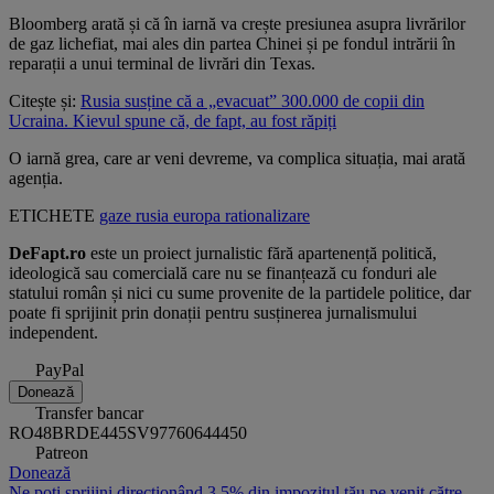
Bloomberg arată și că în iarnă va crește presiunea asupra livrărilor
de gaz lichefiat, mai ales din partea Chinei și pe fondul intrării în
reparații a unui terminal de livrări din Texas.
Citește și:
Rusia susține că a „evacuat” 300.000 de copii din
Ucraina. Kievul spune că, de fapt, au fost răpiți
O iarnă grea, care ar veni devreme, va complica situația, mai arată
agenția.
ETICHETE
gaze
rusia
europa
rationalizare
DeFapt.ro
este un proiect jurnalistic fără apartenență politică,
ideologică sau comercială care nu se finanțează cu fonduri ale
statului român și nici cu sume provenite de la partidele politice, dar
poate fi sprijinit prin donații pentru susținerea jurnalismului
independent.
PayPal
Donează
Transfer bancar
RO48BRDE445SV97760644450
Patreon
Donează
Ne poți sprijini direcționând 3,5% din impozitul tău pe venit către