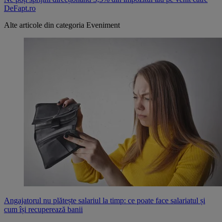
DeFapt.ro
Alte articole din categoria
Eveniment
Angajatorul nu plătește salariul la timp: ce poate face salariatul și
cum își recuperează banii