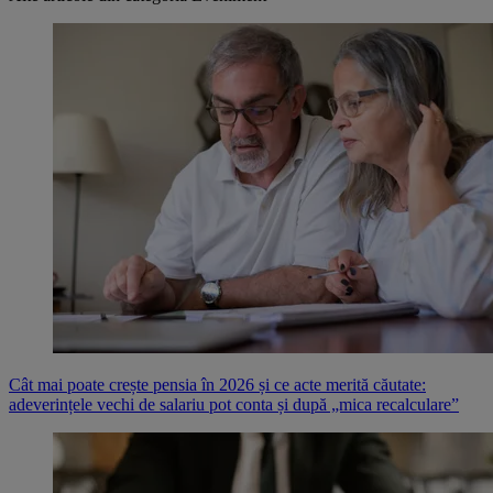
Cât mai poate crește pensia în 2026 și ce acte merită căutate:
adeverințele vechi de salariu pot conta și după „mica recalculare”