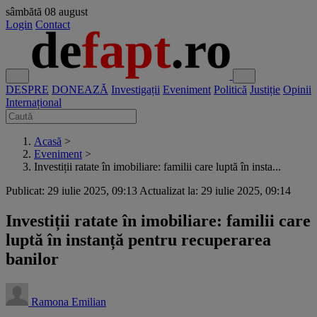
sâmbătă
08 august
Login
Contact
DESPRE
DONEAZĂ
Investigații
Eveniment
Politică
Justiție
Opinii
Internațional
Acasă
>
Eveniment
>
Investiții ratate în imobiliare: familii care luptă în insta...
Publicat: 29 iulie 2025, 09:13
Actualizat la: 29 iulie 2025, 09:14
Investiții ratate în imobiliare: familii care
luptă în instanță pentru recuperarea
banilor
Ramona Emilian