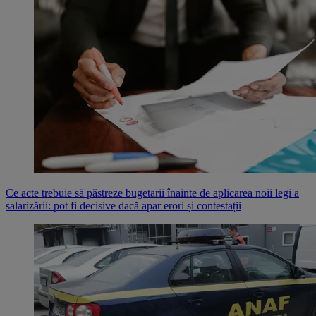
Ce acte trebuie să păstreze bugetarii înainte de aplicarea noii legi a
salarizării: pot fi decisive dacă apar erori și contestații