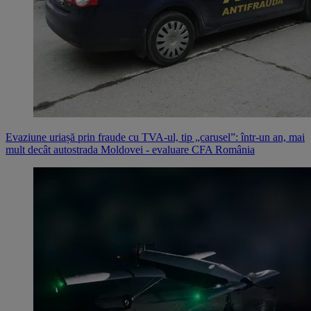
Evaziune uriașă prin fraude cu TVA-ul, tip „carusel”: într-un an, mai
mult decât autostrada Moldovei - evaluare CFA România