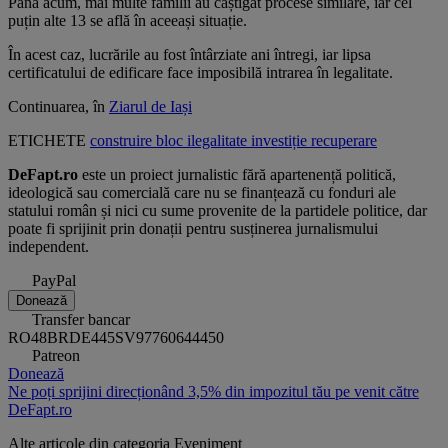
Până acum, mai multe familii au câștigat procese similare, iar cel
puțin alte 13 se află în aceeași situație.
În acest caz, lucrările au fost întârziate ani întregi, iar lipsa
certificatului de edificare face imposibilă intrarea în legalitate.
Continuarea, în
Ziarul de Iași
ETICHETE
construire
bloc
ilegalitate
investiție
recuperare
DeFapt.ro
este un proiect jurnalistic fără apartenență politică,
ideologică sau comercială care nu se finanțează cu fonduri ale
statului român și nici cu sume provenite de la partidele politice, dar
poate fi sprijinit prin donații pentru susținerea jurnalismului
independent.
PayPal
Donează
Transfer bancar
RO48BRDE445SV97760644450
Patreon
Donează
Ne poți sprijini direcționând 3,5% din impozitul tău pe venit către
DeFapt.ro
Alte articole din categoria
Eveniment