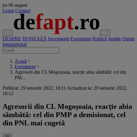
joi
06 august
Login
Contact
DESPRE
DONEAZĂ
Investigații
Eveniment
Politică
Justiție
Opinii
Internațional
Acasă
>
Eveniment
>
Agresorii din CL Mogoșoaia, reacție abia sâmbătă: cel din
PM...
Publicat: 29 ianuarie 2022, 18:11
Actualizat la: 29 ianuarie 2022,
18:12
Agresorii din CL Mogoșoaia, reacție abia
sâmbătă: cel din PMP a demisionat, cel
din PNL mai cugetă