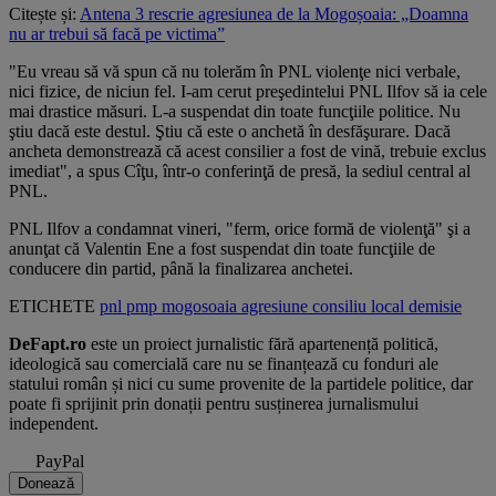
Citește și:
Antena 3 rescrie agresiunea de la Mogoșoaia: „Doamna
nu ar trebui să facă pe victima”
"Eu vreau să vă spun că nu tolerăm în PNL violenţe nici verbale,
nici fizice, de niciun fel. I-am cerut preşedintelui PNL Ilfov să ia cele
mai drastice măsuri. L-a suspendat din toate funcţiile politice. Nu
ştiu dacă este destul. Ştiu că este o anchetă în desfăşurare. Dacă
ancheta demonstrează că acest consilier a fost de vină, trebuie exclus
imediat", a spus Cîţu, într-o conferinţă de presă, la sediul central al
PNL.
PNL Ilfov a condamnat vineri, "ferm, orice formă de violenţă" şi a
anunţat că Valentin Ene a fost suspendat din toate funcţiile de
conducere din partid, până la finalizarea anchetei.
ETICHETE
pnl
pmp
mogosoaia
agresiune
consiliu local
demisie
DeFapt.ro
este un proiect jurnalistic fără apartenență politică,
ideologică sau comercială care nu se finanțează cu fonduri ale
statului român și nici cu sume provenite de la partidele politice, dar
poate fi sprijinit prin donații pentru susținerea jurnalismului
independent.
PayPal
Donează