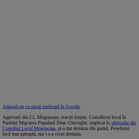
Adaugă-ne ca sursă preferată în
Google
Agresorii din CL Mogoșoaia, reacții forțate. Consilierul local în
Partidul Mişcarea Populară Dinu Gheorghe, implicat în
altercaţia din
Consiliul Local Mogoşoaia
, şi-a dat demisia din partid. Penelistul
încă mai așteaptă, dar i s-a cerut demisia.