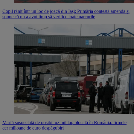
Copil rănit într-un loc de joacă din Iași: Primăria contestă amenda și
spune că nu a avut timp să verifice toate parcurile
Marfă suspectată de posibil uz militar, blocată în România: firmele
cer milioane de euro despăgubiri