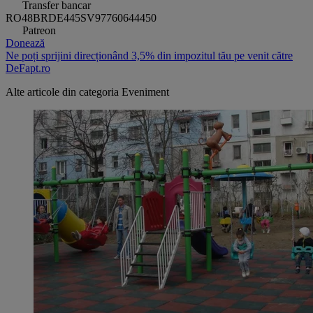
Transfer bancar
RO48BRDE445SV97760644450
Patreon
Donează
Ne poți sprijini direcționând 3,5% din impozitul tău pe venit către
DeFapt.ro
Alte articole din categoria
Eveniment