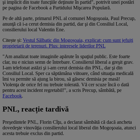
şi implicit din toate funcţiile deţinute în partid", potrivit unei postări
pe pagina de Facebook a Partidului Mişcarea Populară.
Pe de altă parte, primarul PNL al comunei Mogoşoaia, Paul Precup,
anunţă că i-a cerut demisia din partid, dar şi din Consiliul Local,
consilierului local Valentin Ene.
Citește și:
Vestul Sălbatic din Mogoșoaia, explicat: cum sunt jefuiți
proprietarii de terenuri. Plus: interesele liderilor PNL
"Am analizat toate imaginile apărute în spaţiul public. Este foarte
clar, nu e niciun semn de întrebare. Consilierul liberal a greşit grav.
I-am telefonat astăzi şi i-am cerut demisia din PNL, dar şi din
Consiliul Local. Sper ca săptămâna viitoare, când situaţia medicală
îmi va permite să ajung la birou, să găsesc demisia pe masă!
Violenţa de orice fel nu trebuie tolerată. Vă cer scuze încă o dată
pentru acest incident regretabil!", a scris Precup, sâmbătă, pe
Facebook
.
PNL, reacție tardivă
Preşedintele PNL, Florin Cîţu, a declarat sâmbătă că dacă ancheta
dovedeşte vinovăţia consilierului local liberal din Mogoşoaia, atunci
acesta trebuie exclus din partid.