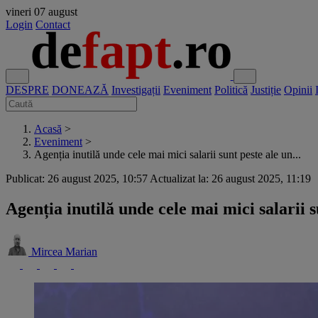
vineri
07 august
Login
Contact
DESPRE
DONEAZĂ
Investigații
Eveniment
Politică
Justiție
Opinii
Acasă
>
Eveniment
>
Agenția inutilă unde cele mai mici salarii sunt peste ale un...
Publicat: 26 august 2025, 10:57
Actualizat la: 26 august 2025, 11:19
Agenția inutilă unde cele mai mici salarii 
Mircea Marian