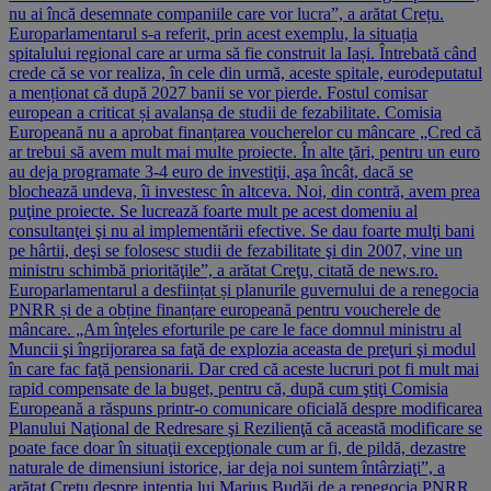
nu ai încă desemnate companiile care vor lucra”, a arătat Crețu.
Europarlamentarul s-a referit, prin acest exemplu, la situația
spitalului regional care ar urma să fie construit la Iași. Întrebată când
crede că se vor realiza, în cele din urmă, aceste spitale, eurodeputatul
a menționat că după 2027 banii se vor pierde. Fostul comisar
european a criticat și avalanșa de studii de fezabilitate. Comisia
Europeană nu a aprobat finanțarea voucherelor cu mâncare „Cred că
ar trebui să avem mult mai multe proiecte. În alte ţări, pentru un euro
au deja programate 3-4 euro de investiţii, aşa încât, dacă se
blochează undeva, îi investesc în altceva. Noi, din contră, avem prea
puţine proiecte. Se lucrează foarte mult pe acest domeniu al
consultanţei şi nu al implementării efective. Se dau foarte mulţi bani
pe hârtii, deşi se folosesc studii de fezabilitate şi din 2007, vine un
ministru schimbă priorităţile”, a arătat Creţu, citată de news.ro.
Europarlamentarul a desființat și planurile guvernului de a renegocia
PNRR și de a obține finanțare europeană pentru voucherele de
mâncare. „Am înţeles eforturile pe care le face domnul ministru al
Muncii şi îngrijorarea sa faţă de explozia aceasta de preţuri şi modul
în care fac faţă pensionarii. Dar cred că aceste lucruri pot fi mult mai
rapid compensate de la buget, pentru că, după cum ştiţi Comisia
Europeană a răspuns printr-o comunicare oficială despre modificarea
Planului Naţional de Redresare şi Rezilienţă că această modificare se
poate face doar în situaţii excepţionale cum ar fi, de pildă, dezastre
naturale de dimensiuni istorice, iar deja noi suntem întârziaţi”, a
arătat Crețu despre intenția lui Marius Budăi de a renegocia PNRR.