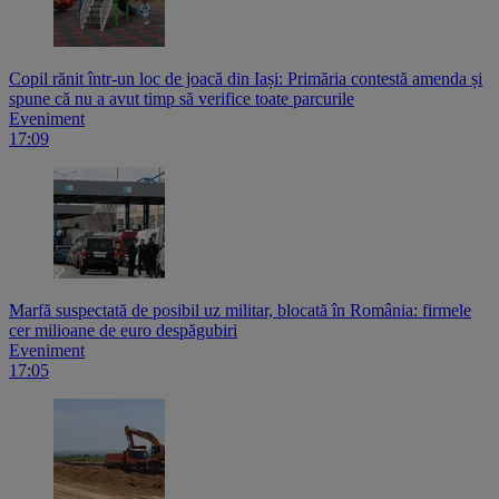
Copil rănit într-un loc de joacă din Iași: Primăria contestă amenda și
spune că nu a avut timp să verifice toate parcurile
Eveniment
17:09
Marfă suspectată de posibil uz militar, blocată în România: firmele
cer milioane de euro despăgubiri
Eveniment
17:05