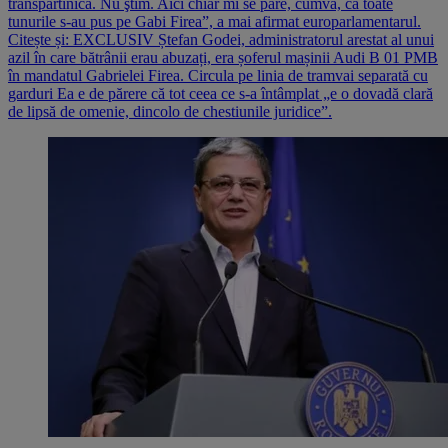
transpartinică. Nu ştim. Aici chiar mi se pare, cumva, că toate
tunurile s-au pus pe Gabi Firea”, a mai afirmat europarlamentarul.
Citește și: EXCLUSIV Ștefan Godei, administratorul arestat al unui
azil în care bătrânii erau abuzați, era șoferul mașinii Audi B 01 PMB
în mandatul Gabrielei Firea. Circula pe linia de tramvai separată cu
garduri Ea e de părere că tot ceea ce s-a întâmplat „e o dovadă clară
de lipsă de omenie, dincolo de chestiunile juridice”.