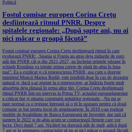
Politică
Fostul comisar europen Corina Crețu
desființează ritmul PNRR. Despre
spitalele regionale: „După șapte ani, nu ai
nici măcar o groapă făcută”
Fostul comisar europen Corina Crețu desființează ritmul în care
evoluează PNRR: „Spania şi Franţa au atras deja miliarde de euro
atât din PNRR cât şi din 2021-2027, au încheiat primele jaloane în
schimb România va trimite prima cerere de plată de-abia în luna
mai”. Ea a explicat și că renegocierea PNRR, așa cum o dorește
ministrul Muncii Marius Budăi, este posibilă doar în caz de dezastru
natural și, dacă s-ar ajunge la o renegociere, ar întârzia foarte mult
absorbția deja rămasă în urma altor țări. Corina Crețu desființează
ritmul PNRR Într-un interviu la Prima TV, actualul europarlamentar
a criticat dur și situația construirii spitalelor regionale. „Nu mi se
pare normal ca o regiune întreagă să o ţii în suspans pentru că două
comune se bat pentru locul de amplasament. În 2018 s-au realizat
studiile de fezabilitate de Banca Europeană de Investiţii, dar iată că
suntem în 2022 şi de-abia acum se contractează firmele care vor
lucra. Deci după 7 ani. Nicăieri nu durează atât de mult, adică după
7 ani se la semnarea contractului să nu ai nici măcar o groapă făcută,