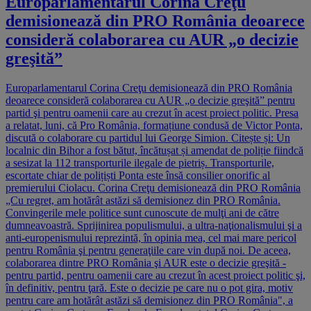
Europarlamentarul Corina Creţu
demisionează din PRO România deoarece
consideră colaborarea cu AUR „o decizie
greşită”
Europarlamentarul Corina Creţu demisionează din PRO România
deoarece consideră colaborarea cu AUR „o decizie greşită” pentru
partid şi pentru oamenii care au crezut în acest proiect politic. Presa
a relatat, luni, că Pro România, formațiune condusă de Victor Ponta,
discută o colaborare cu partidul lui George Simion. Citește și: Un
localnic din Bihor a fost bătut, încătușat și amendat de poliție fiindcă
a sesizat la 112 transporturile ilegale de pietriș. Transporturile,
escortate chiar de polițiști Ponta este însă consilier onorific al
premierului Ciolacu. Corina Creţu demisionează din PRO România
„Cu regret, am hotărât astăzi să demisionez din PRO România.
Convingerile mele politice sunt cunoscute de mulţi ani de către
dumneavoastră. Sprijinirea populismului, a ultra-naţionalismului şi a
anti-europenismului reprezintă, în opinia mea, cel mai mare pericol
pentru România şi pentru generaţiile care vin după noi. De aceea,
colaborarea dintre PRO România şi AUR este o decizie greşită -
pentru partid, pentru oamenii care au crezut în acest proiect politic şi,
în definitiv, pentru ţară. Este o decizie pe care nu o pot gira, motiv
pentru care am hotărât astăzi să demisionez din PRO România", a