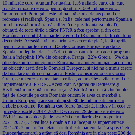
10 miliarde euro, granturiPortugalia, 1,16 miliarde euro, din care
555 de milioane de euro pentru granturi și 609 milioane euro -
împrumuturi. Portugalia este prima țară care a depus planul de
redresare și reziliență. Spania și Italia, cele mai performante Spania a
primit această primă tranșă - diferită de pre-finanțarea inițială,
obținută de toate țările a căror PNRR a fost aprobat și din care
România a primit 1,9 miliarde de euro la 13 ianuarie - la finalul lunii
decembrie. Această țară a mai trimis o cerere de plată, la 30 aprilie,
pentru 12 miliarde de euro. Datele Comisiei Europene arată că
Spania a îndeplinit deja 13% din țintele asumate prin acest program.
Italia a îndeplinit 10% din obiective. Franța - 22% Grecia - 5% din
obiective au fost îndeplinite. România nu a îndeplinit până acum nici
un obiectiv, arată datele Comisiei Europene, și nici nu a trimis cerere
de finanțare pentru prima tranșă. Fostul comisar european Corina
Crețu, acum europarlamentar, a criticat, acum câteva zile, ritmul de
implementare al PNRR. „Acest Plan Naţional de Redresare şi
Rezilienţă reprezintă, cumva, o şansă istorică pentru că vine în plus
faţă de alocaţiile pe care România oricum le avea ca membră a
Uniunii Europene, care sunt de peste 30 de miliarde de euro. Cu
ambele programe, România este foarte întârziată, inclusiv în ceea ce
priveşte absorbţia 2014-2020. Deci avem 29 de miliarde de euro
PNRR, avem o alocaţie de peste 30 de miliarde de euro pentru
2021-2027 (…) dar încă România nu a început să implementeze
2021-2027, nu are încheiate acordurile de parteneriat”, a spus Crețu.
Europarlamentarul a arătat că deși România are în plan peste 200 de