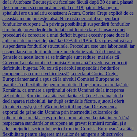
de la Autobaza București, cu facultate făcută după 30 de ani, plasată
de Grindeanu să conducă un spital cu 318 paturi. Managerul
spitalului are un salariu consistent Acum, Corina Crețu explică de ce
această amenințare este falsă. Nu există pericolul suspendării
fondurilor europene „În privinţa posibilităţii suspendării fondurilor
structurale, prevederile din tratat sunt foarte clare. Lansarea unei
proceduri de corectare a unui deficit bugetar excesiv poate duce la
aplicarea de amenzi de până la 0,2% din PIB în faza preventivă sau
suspendarea fondurilor structurale. Procedura este una laborioasă, iar
suspendarea fondurilor de coeziune trebuie votată în Consiliu.
Şansele ca acest lucru să se întâmple sunt reduse, mai ales că
Guvernul a colaborat cu Comisia Europeană în vederea reducerii
deficitului bugetar. Nu există pericolul suspendării fondurilor
europene, aşa cum se vehiculează", a declarat Corina Creţu.
Europarlamentarul a spus că la nivelul Comisiei Europene se
manifestă o flexibilitate pentru un deficit bugetar mai mare faţă de
România, ca urmare a sprijinului oferit Ucrainei de la începerea
războiului. „România a arătat solidaritate faţă de Ucraina, de la
declanşarea războiului, iar după estimările făcute, ajutorul oferit
Ucrainei depăşeşte 3,5% din deficitul bugetar. De asemenea,
exportul de grâne din Ucraina prin intermediul culoarelor de
solidaritate care dă acces produselor ucrainene la piaţa internă fără
respectarea standardelor europene au grevat fermierii români şi a
adus prejudicii sectorului agricol român. Comisia Europeană a arătat
flexibilitate pentru alegerea măsurilor de atingere a obiectivelor