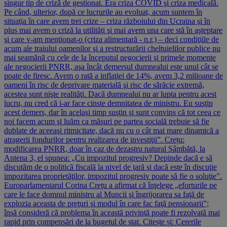
singur tip de criză de gestionat. Era criza COVID şi criza medicală.
Pe când, ulterior, după ce lucrurile au evoluat, acum suntem în
situaţia în care avem trei crize – criza războiului din Ucraina şi în
plus mai avem o criză la utilităţi şi mai avem una care stă în aşteptare
şi care v-am menţionat-o (criza alimentară - n.r.) – deci condiţiile de
acum ale traiului oamenilor şi a restructurării cheltuielilor publice nu
mai seamănă cu cele de la începutul negocierii şi primele momente
ale negocierii PNRR, aşa încât demersul dumnealui este unul cât se
poate de firesc. Avem o rată a inflaţiei de 14%, avem 3,2 milioane de
oameni în risc de deprivare materială şi risc de sărăcie extremă,
acestea sunt nişte realităţi. Dacă dumnealui nu ar lupta pentru acest
lucru, nu cred că i-ar face cinste demnitatea de ministru. Eu susţin
acest demers, dar în acelaşi timp susţin şi sunt convins că tot ceea ce
noi facem acum şi luăm ca măsuri pe partea socială trebuie să fie
dublate de aceeaşi ritmicitate, dacă nu cu o cât mai mare dinamică a
atragerii fondurilor pentru realizarea de investiţii”. Crețu:
modificarea PNRR, doar în caz de dezastru natural Sâmbătă, la
Antena 3, el spunea: „Cu impozitul progresiv? Depinde dacă e să
discutăm de o politică fiscală la nivel de ţară şi dacă este în discuţie
impozitarea proprietăţilor, impozitul progresiv poate să fie o soluţie”.
Europarlamentarul Corina Creţu a afirmat că înţelege „eforturile pe
care le face domnul ministru al Muncii şi îngrijorarea sa faţă de
explozia aceasta de preţuri şi modul în care fac faţă pensionarii”;
însă consideră că problema în această privinţă poate fi rezolvată mai
rapid prin compensări de la bugetul de stat. Citește și: Cererile