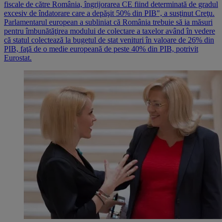
fiscale de către România, îngrijorarea CE fiind determinată de gradul
excesiv de îndatorare care a depăşit 50% din PIB", a susţinut Creţu.
Parlamentarul european a subliniat că România trebuie să ia măsuri
pentru îmbunătăţirea modului de colectare a taxelor având în vedere
că statul colectează la bugetul de stat venituri în valoare de 26% din
PIB, faţă de o medie europeană de peste 40% din PIB, potrivit
Eurostat.