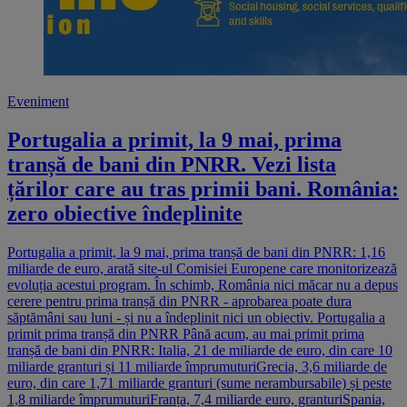
Eveniment
Portugalia a primit, la 9 mai, prima
tranșă de bani din PNRR. Vezi lista
țărilor care au tras primii bani. România:
zero obiective îndeplinite
Portugalia a primit, la 9 mai, prima tranșă de bani din PNRR: 1,16
miliarde de euro, arată site-ul Comisiei Europene care monitorizează
evoluția acestui program. În schimb, România nici măcar nu a depus
cerere pentru prima tranșă din PNRR - aprobarea poate dura
săptămâni sau luni - și nu a îndeplinit nici un obiectiv. Portugalia a
primit prima tranșă din PNRR Până acum, au mai primit prima
tranșă de bani din PNRR: Italia, 21 de miliarde de euro, din care 10
miliarde granturi și 11 miliarde împrumuturiGrecia, 3,6 miliarde de
euro, din care 1,71 miliarde granturi (sume nerambursabile) și peste
1,8 miliarde împrumuturiFranța, 7,4 miliarde euro, granturiSpania,