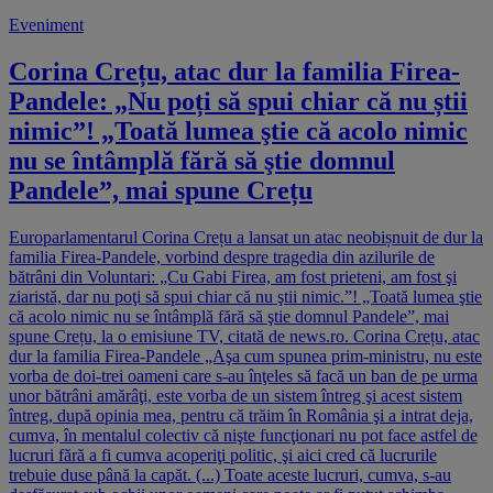
Eveniment
Corina Crețu, atac dur la familia Firea-
Pandele: „Nu poți să spui chiar că nu știi
nimic”! „Toată lumea ştie că acolo nimic
nu se întâmplă fără să ştie domnul
Pandele”, mai spune Crețu
Europarlamentarul Corina Crețu a lansat un atac neobișnuit de dur la
familia Firea-Pandele, vorbind despre tragedia din azilurile de
bătrâni din Voluntari: „Cu Gabi Firea, am fost prieteni, am fost şi
ziaristă, dar nu poţi să spui chiar că nu ştii nimic.”! „Toată lumea ştie
că acolo nimic nu se întâmplă fără să ştie domnul Pandele”, mai
spune Crețu, la o emisiune TV, citată de news.ro. Corina Crețu, atac
dur la familia Firea-Pandele „Aşa cum spunea prim-ministru, nu este
vorba de doi-trei oameni care s-au înţeles să facă un ban de pe urma
unor bătrâni amărâţi, este vorba de un sistem întreg şi acest sistem
întreg, după opinia mea, pentru că trăim în România şi a intrat deja,
cumva, în mentalul colectiv că nişte funcţionari nu pot face astfel de
lucruri fără a fi cumva acoperiţi politic, şi aici cred că lucrurile
trebuie duse până la capăt. (...) Toate aceste lucruri, cumva, s-au