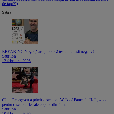
de fapt?”)
p
Satiră
BREAKING Negoiță are proba că testul i-a ieșit negativ!
Satir Ion
12 februarie 2026
Călin Georgescu a primit o stea pe „Walk of Fame” la Hollywood
pentru discursurile sale copiate din filme
Satir Ion
10 februarie 2026