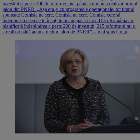
investiții și peste 200 de reforme, nici până acum nu a realizat primul
jalon din PNRR. „Aşa era şi cu programele operaţionale, tot timpul
spuneau: Comisia ne cere, Comisia ne cere. Comisia cere să
îndeplineşti ceea ce tu însuţi te-ai angajat să faci. Deci România are
planificată îndeplinirea a peste 200 de investiţii, 215 reforme şi nu s-
a realizat până acuma niciun jalon de PNRR”, a mai spus Creţu.