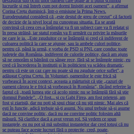
desfăşurat sub ochii unor oameni care poate ar fi putut schimba
lucrurile şi mă întreb cum pot dormi liniştiţi acei oameni”, a afirmat
Corina Creţu duminică, într-o emisiune la Prima News.
Eurodeputatul consideră că „este destul de greu de crezut” că factorii
de decizie de la nivel local nu cunoşteau situaţia. Ea se arată
convinsă că ceea ces-a întâmplat va fi un subiect care va fi relatat şi
în presa străină, iar statul român va fi urmărit cu privire la măsurile
pe care le ia. „Este zguduitor ce se întâmplă şi cred că indiferent de
culoarea politică la care se ajunge, sau la ambele culori politice,
pentru că, până la urmă, e vorba de PSD şi PNL care conduc toate
judeţele din România, indiferent de culorile politice, dacă am ajuns
să ne omorâm şi bătrânii cu sânge rece, fără să se întâmple nimic, eu
cred că încrederea în instituţii şi în politicieni va scădea dramatic,
pentru că este un caz care nu poate să nu zguduie orice suflet”, a
adăugat Corina Creţu. În Voluntari, oamenilor le este frică să
vorbească În acest context, aceasta a mărturisit că ştie „cazuri de
oameni cărora le e frică să vorbească în România”, făcând referire la
faptul că „toată lumea ştie că acolo nimic nu se întâmplă fără să ştie
domnul Pandele”. „O fost... şi cu Gabi Firea, am fost prieteni, am
fost şi ziaristă, dar nu poţi să spui chiar că nu ştii nimic. Mai ales că
eşti în funcţie, adică trebuie să-ţi asumi. Nu unul trebuie să-şi asume
dacă ne convine politic, dacă nu ne convine politic folosim altă
măsură. Să clarifice dacă a avut vreun rol. Să vedem ce spun
instanţele, eu nu pot să mă substitui instanţelor dar cred totuşi că nu
se puteau face aceste lucruri fără o protecţie, cred, poate,