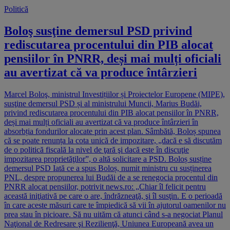
Politică
Boloş susţine demersul PSD privind
rediscutarea procentului din PIB alocat
pensiilor în PNRR, deși mai mulți oficiali
au avertizat că va produce întârzieri
Marcel Boloş, ministrul Investițiilor și Proiectelor Europene (MIPE),
susţine demersul PSD și al ministrului Muncii, Marius Budăi,
privind rediscutarea procentului din PIB alocat pensiilor în PNRR,
deși mai mulți oficiali au avertizat că va produce întârzieri în
absorbția fondurilor alocate prin acest plan. Sâmbătă, Boloș spunea
că se poate renunța la cota unică de impozitare, „dacă e să discutăm
de o politică fiscală la nivel de ţară şi dacă este în discuţie
impozitarea proprietăţilor”, o altă solicitare a PSD. Boloș susține
demersul PSD Iată ce a spus Boloș, numit ministru cu susținerea
PNL, despre propunerea lui Budăi de a se renegocia procentul din
PNRR alocat pensiilor, potrivit news.ro: „Chiar îl felicit pentru
această iniţiativă pe care o are, îndrăzneaţă, şi îl susţin. E o perioadă
în care aceste măsuri care te împiedică să vii în ajutorul oamenilor nu
prea stau în picioare. Să nu uităm că atunci când s-a negociat Planul
Naţional de Redresare şi Rezilienţă, Uniunea Europeană avea un