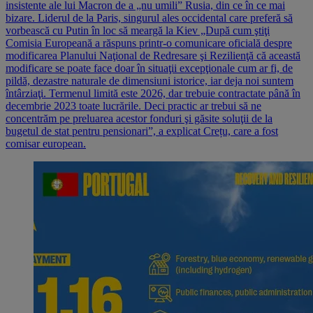
insistente ale lui Macron de a „nu umili” Rusia, din ce în ce mai
bizare. Liderul de la Paris, singurul ales occidental care preferă să
vorbească cu Putin în loc să meargă la Kiev „După cum ştiţi
Comisia Europeană a răspuns printr-o comunicare oficială despre
modificarea Planului Naţional de Redresare şi Rezilienţă că această
modificare se poate face doar în situaţii excepţionale cum ar fi, de
pildă, dezastre naturale de dimensiuni istorice, iar deja noi suntem
întârziaţi. Termenul limită este 2026, dar trebuie contractate până în
decembrie 2023 toate lucrările. Deci practic ar trebui să ne
concentrăm pe preluarea acestor fonduri şi găsite soluţii de la
bugetul de stat pentru pensionari”, a explicat Crețu, care a fost
comisar european.