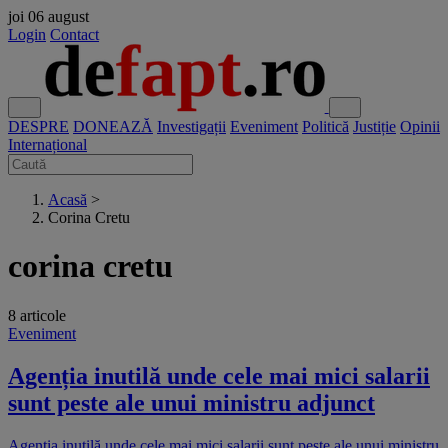
joi
06 august
Login
Contact
DESPRE
DONEAZĂ
Investigații
Eveniment
Politică
Justiție
Opinii
Internațional
Acasă
>
Corina Cretu
corina cretu
8 articole
Eveniment
Agenția inutilă unde cele mai mici salarii
sunt peste ale unui ministru adjunct
Agenția inutilă unde cele mai mici salarii sunt peste ale unui ministru