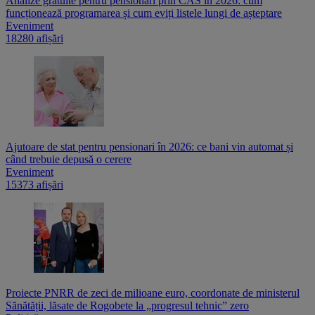
Analize gratuite pentru pensionari prin CAS în 2026: cum
funcționează programarea și cum eviți listele lungi de așteptare
Eveniment
18280 afișări
Ajutoare de stat pentru pensionari în 2026: ce bani vin automat și
când trebuie depusă o cerere
Eveniment
15373 afișări
Proiecte PNRR de zeci de milioane euro, coordonate de ministerul
Sănătății, lăsate de Rogobete la „progresul tehnic” zero