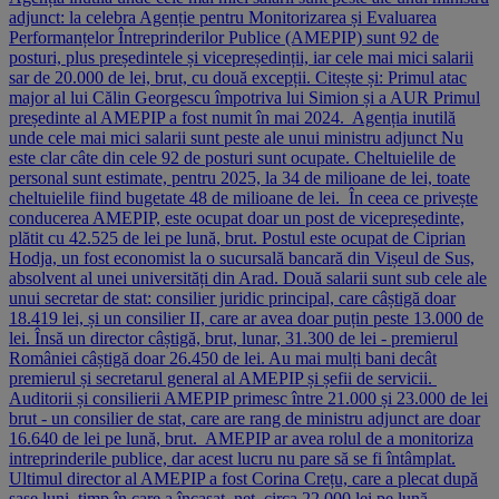
adjunct: la celebra Agenție pentru Monitorizarea și Evaluarea
Performanțelor Întreprinderilor Publice (AMEPIP) sunt 92 de
posturi, plus președintele și vicepreședinții, iar cele mai mici salarii
sar de 20.000 de lei, brut, cu două excepții. Citește și: Primul atac
major al lui Călin Georgescu împotriva lui Simion și a AUR Primul
președinte al AMEPIP a fost numit în mai 2024. Agenția inutilă
unde cele mai mici salarii sunt peste ale unui ministru adjunct Nu
este clar câte din cele 92 de posturi sunt ocupate. Cheltuielile de
personal sunt estimate, pentru 2025, la 34 de milioane de lei, toate
cheltuielile fiind bugetate 48 de milioane de lei. În ceea ce privește
conducerea AMEPIP, este ocupat doar un post de vicepreședinte,
plătit cu 42.525 de lei pe lună, brut. Postul este ocupat de Ciprian
Hodja, un fost economist la o sucursală bancară din Vișeul de Sus,
absolvent al unei universități din Arad. Două salarii sunt sub cele ale
unui secretar de stat: consilier juridic principal, care câștigă doar
18.419 lei, și un consilier II, care ar avea doar puțin peste 13.000 de
lei. Însă un director câștigă, brut, lunar, 31.300 de lei - premierul
României câștigă doar 26.450 de lei. Au mai mulți bani decât
premierul și secretarul general al AMEPIP și șefii de servicii.
Auditorii și consilierii AMEPIP primesc între 21.000 și 23.000 de lei
brut - un consilier de stat, care are rang de ministru adjunct are doar
16.640 de lei pe lună, brut. AMEPIP ar avea rolul de a monitoriza
intreprinderile publice, dar acest lucru nu pare să se fi întâmplat.
Ultimul director al AMEPIP a fost Corina Crețu, care a plecat după
șase luni, timp în care a încasat, net, circa 22.000 lei pe lună.