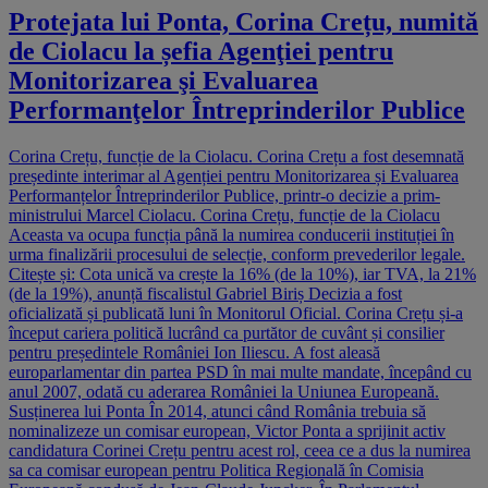
Protejata lui Ponta, Corina Crețu, numită
de Ciolacu la șefia Agenţiei pentru
Monitorizarea şi Evaluarea
Performanţelor Întreprinderilor Publice
Corina Crețu, funcție de la Ciolacu. Corina Crețu a fost desemnată
președinte interimar al Agenției pentru Monitorizarea și Evaluarea
Performanțelor Întreprinderilor Publice, printr-o decizie a prim-
ministrului Marcel Ciolacu. Corina Crețu, funcție de la Ciolacu
Aceasta va ocupa funcția până la numirea conducerii instituției în
urma finalizării procesului de selecție, conform prevederilor legale.
Citește și: Cota unică va crește la 16% (de la 10%), iar TVA, la 21%
(de la 19%), anunță fiscalistul Gabriel Biriș Decizia a fost
oficializată și publicată luni în Monitorul Oficial. Corina Crețu și-a
început cariera politică lucrând ca purtător de cuvânt și consilier
pentru președintele României Ion Iliescu. A fost aleasă
europarlamentar din partea PSD în mai multe mandate, începând cu
anul 2007, odată cu aderarea României la Uniunea Europeană.
Susținerea lui Ponta În 2014, atunci când România trebuia să
nominalizeze un comisar european, Victor Ponta a sprijinit activ
candidatura Corinei Crețu pentru acest rol, ceea ce a dus la numirea
sa ca comisar european pentru Politica Regională în Comisia