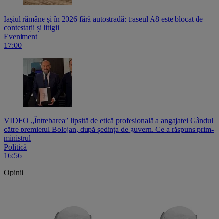
Iașiul rămâne și în 2026 fără autostradă: traseul A8 este blocat de
contestații și litigii
Eveniment
17:00
VIDEO „Întrebarea” lipsită de etică profesională a angajatei Gândul
către premierul Bolojan, după ședința de guvern. Ce a răspuns prim-
ministrul
Politică
16:56
Opinii