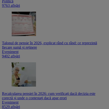
Politică
9763 afișări
Talonul de pensie în 2026, explicat rând cu rând: ce reprezintă
fiecare sumă și reținere
Eveniment
9402 afișări
Recalcularea pensiei în 2026: cum verificați dacă decizia este
corectă și unde o contestați dacă apar erori
Eveniment
8529 afișări