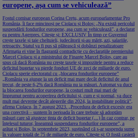
europene, aşa cum se vehiculează”
Fostul comisar european Corina Crețu, acum europarlamentar Pro
România, îi face mincinoși pe Ciolacu și Boloș: „Nu există pericolul
suspendării fondurilor europene, aşa cum se vehiculează”, a declarat
ea pentru Agerpres. Citește și: EXCLUSIV În timp ce Guvernul
crește taxele și taie cheltuieli, judecătorii și-au mărit, azi, salariile,
retroactiv. Statul va fi pus să plătească și dobânzi penalizatoare
Afirmația ei vine în flagrantă contradicție cu declarațiile premierului
Marcel Ciolacu și a ministrului de Finanțe Marcel Boloș, care au
spus că dacă România nu crește taxele și impozitele pentru a reduce
deficitul bugetar va pierde fonduri UE de zeci de miliarde de euro.
Ciolacu sperie electoratul cu „blocarea fondurilor europene”
„România va ajunge la un deficit mai mare decât deficitul de anul
trecut, de peste 6,2% dacă România nu ia măsuri. Automat va duce
la blocarea fondurilor europene, la costuri mult mai mari de
împrumut pentru acoperirea deficitului și, cum e și normal, va duce
mult mai devreme decât alegerile din 2024, la instabilitate politică”,
afirma Ciolacu, în 7 august 2023. „Procedura de deficit excesiv era
una corectivă – suntem în perioada în care trebuie să adoptăm
măsuri care să ajusteze ţinta de deficit bugetar (…) În caz contrar, pe
înţelesul tuturor, înseamnă suspendarea fondurilor europene”, a
arătat și Boloș, în septembrie 2023, susținând că s-ar suspenda sume
în valoare totală de 75 de miliarde de euro. Citește și: O fostă casieră