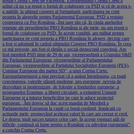
postat Corina Creţu pe Facebook. Eurodeputatul Corina Creţu a
arătat că nu s-a reuşit o formă de colaborare cu PSD şi că de aceea s-
a stabilit, la ultimul congres al formaţiunii, participarea pe cont
propriu în alegerile pentru Parlamentul European. PSD a respins
cooperarea cu Pro România „Îmi pare rău că, în ciuda apelurilor
repetate ale preşedintelui PRO România şi ale mele, nu am reuşit o
formă de colaborare cu PSD. În aceste condiţii, am militat pentru
participarea pe cont propriu a PRO România în alegeri, decizie care
a fost şi adoptată în cadrul ultimului Congres PRO România. În ceea
ce mă priveşte, am fost şi rămân o social-democrată convinsă. Am
fost membră PSD timp de 29 de ani, vicepreşedintă a Grupului S&D
din Parlamentul European, vicepreşedinte al Parlamentului
European, vicepreşedinte al Partidului Socialiştilor Europeni (PES),
Comisar European din partea SD”, a spus Corina Creţu.
Europarlamentarul a mai precizat că a apărat întotdeauna, cu toată
convingerea, valorile stângii moderne, pro-europene, nevoia de
dezvoltare şi modernizare, de folosire a fondurilor europene, a
programelor Erasmus, a liberei circulaţii, a extinderii Uniunii
Europene şi a tuturor beneficiilor pe care le aduce proiectul
european. „Îmi doresc să duc acest mandat de Membră a
Parlamentului European la capăt cu bună-credinţă, împăcată cu
acţiunile mele, promovând aceleaşi valori în care am crezut şi cred.
Le doresc mult succes tuturor celor care, în aceste vremuri atât de
dificile, continuă să lupte pentru o Românie cu adevărat europeană”,
a conchis Corina Creţu.