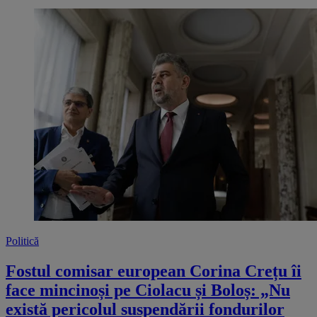
Politică
Fostul comisar european Corina Crețu îi
face mincinoși pe Ciolacu și Boloș: „Nu
există pericolul suspendării fondurilor