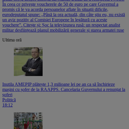
În ceea ce priveşte voucherele de 50 de euro pe care Guvernul a
promis că le va acorda persoanelor aflate în situaţii dificile,
eurodeputatul spune: „Până la ora actuală, din câte ştiu eu, nu există
un aviz pozitiv al Comisiei Europene în legătură cu aceste
vouchere”. Citește și: Șoc la televizunea rusă: un respectat analist
militar desființează planul mobilizării generale și starea armatei ruse
Ultima oră
Inutila AMEPIP plătește 1,3 milioane lei pe an ca să închirieze
mașini cu șofer de la RAAPPS. Cancelaria Guvernului a renunțat la
șoferi
Politică
18:12