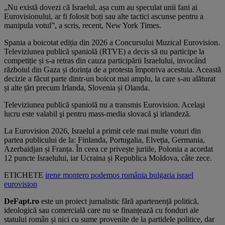
„Nu există dovezi că Israelul, așa cum au speculat unii fani ai
Eurovisionului, ar fi folosit boți sau alte tactici ascunse pentru a
manipula votul”, a scris, recent, New York Times.
Spania a boicotat ediția din 2026 a Concursului Muzical Eurovision
.
Televiziunea publică spaniolă (RTVE) a decis să nu participe la
competiție și s-a retras din cauza participării Israelului, invocând
războiul din Gaza și dorința de a protesta împotriva acestuia. Această
decizie a făcut parte dintr-un boicot mai amplu, la care s-au alăturat
și alte țări precum Irlanda, Slovenia și Olanda.
Televiziunea publică spaniolă nu a transmis Eurovision. Acelaşi
lucru este valabil şi pentru mass-media slovacă şi irlandeză.
La Eurovision 2026, Israelul a primit cele mai multe voturi din
partea publicului de la: Finlanda, Portugalia, Elveția, Germania,
Azerbaidjan și Franța. În ceea ce privește juriile, Polonia a acordat
12 puncte Israelului, iar Ucraina și Republica Moldova, câte zece.
ETICHETE
irene montero
podemos
românia
bulgaria
israel
eurovision
DeFapt.ro
este un proiect jurnalistic fără apartenență politică,
ideologică sau comercială care nu se finanțează cu fonduri ale
statului român și nici cu sume provenite de la partidele politice, dar