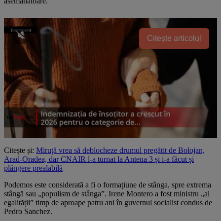
asemănătoare.
Citește articolul
Citește și:
Miruță vrea să deblocheze drumul pregătit de Bolojan,
Arad-Oradea, dar CNAIR l-a turnat la Antena 3 și i-a făcut și
plângere prealabilă
Podemos este considerată a fi o formațiune de stânga, spre extrema
stângă sau „populism de stânga”. Irene Montero a fost ministru „al
egalității” timp de aproape patru ani în guvernul socialist condus de
Pedro Sanchez.