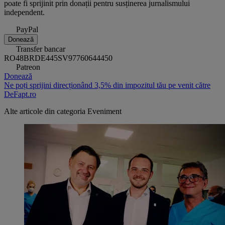
poate fi sprijinit prin donații pentru susținerea jurnalismului
independent.
PayPal
Donează
Transfer bancar
RO48BRDE445SV97760644450
Patreon
Donează
Ne poți sprijini direcționând 3,5% din impozitul tău pe venit către
DeFapt.ro
Alte articole din categoria
Eveniment