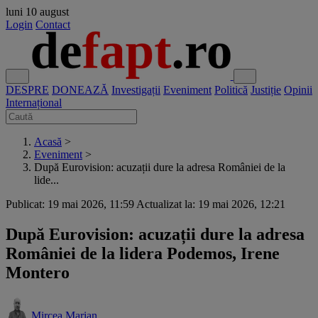
luni
10 august
Login
Contact
DESPRE
DONEAZĂ
Investigații
Eveniment
Politică
Justiție
Opinii
Internațional
Acasă
>
Eveniment
>
După Eurovision: acuzații dure la adresa României de la
lide...
Publicat: 19 mai 2026, 11:59
Actualizat la: 19 mai 2026, 12:21
După Eurovision: acuzații dure la adresa
României de la lidera Podemos, Irene
Montero
Mircea Marian