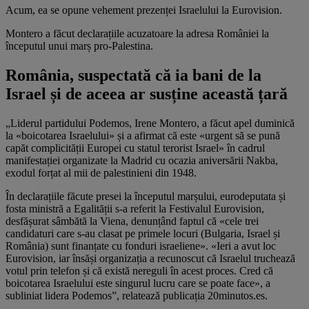
Acum, ea se opune vehement prezenței Israelului la Eurovision.
Montero a făcut declarațiile acuzatoare la adresa României la
începutul unui marș pro-Palestina.
România, suspectată că ia bani de la
Israel și de aceea ar susține această țară
„Liderul partidului Podemos, Irene Montero, a făcut apel duminică
la «boicotarea Israelului» și a afirmat că este «urgent să se pună
capăt complicității Europei cu statul terorist Israel» în cadrul
manifestației organizate la Madrid cu ocazia aniversării Nakba,
exodul forțat al mii de palestinieni din 1948.
În declarațiile făcute presei la începutul marșului, eurodeputata și
fosta ministră a Egalității s-a referit la Festivalul Eurovision,
desfășurat sâmbătă la Viena, denunțând faptul că «cele trei
candidaturi care s-au clasat pe primele locuri (Bulgaria, Israel și
România) sunt finanțate cu fonduri israeliene». «Ieri a avut loc
Eurovision, iar însăși organizația a recunoscut că Israelul truchează
votul prin telefon și că există nereguli în acest proces. Cred că
boicotarea Israelului este singurul lucru care se poate face», a
subliniat lidera Podemos”, relatează publicația 20minutos.es.