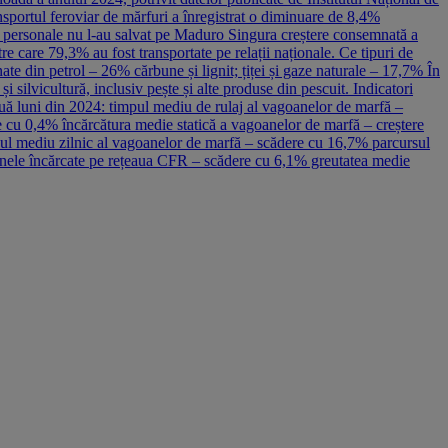
nsportul feroviar de mărfuri a înregistrat o diminuare de 8,4%
rzi personale nu l-au salvat pe Maduro Singura creștere consemnată a
re care 79,3% au fost transportate pe relații naționale. Ce tipuri de
ate din petrol – 26% cărbune și lignit; țiței și gaze naturale – 17,7% În
 silvicultură, inclusiv pește și alte produse din pescuit. Indicatori
nouă luni din 2024: timpul mediu de rulaj al vagoanelor de marfă –
e cu 0,4% încărcătura medie statică a vagoanelor de marfă – creștere
rsul mediu zilnic al vagoanelor de marfă – scădere cu 16,7% parcursul
anele încărcate pe rețeaua CFR – scădere cu 6,1% greutatea medie