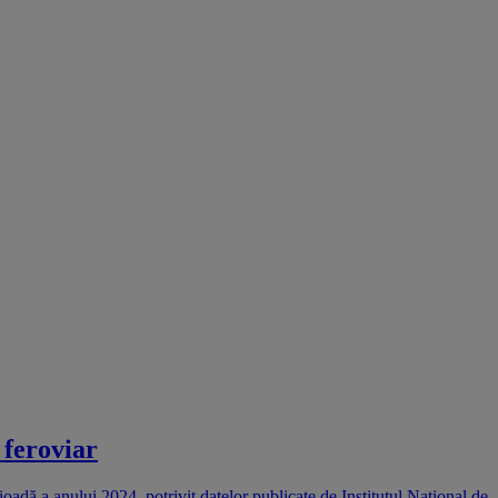
 feroviar
oadă a anului 2024, potrivit datelor publicate de Institutul Național de