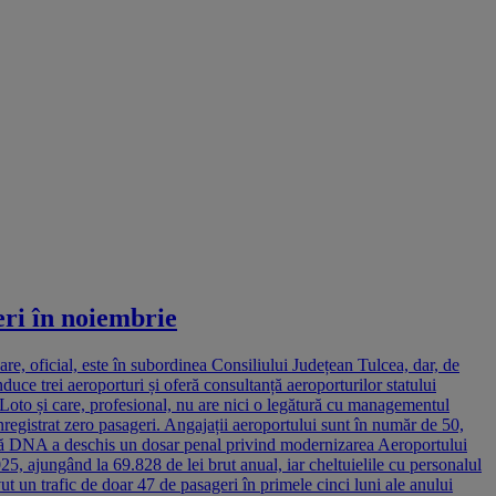
eri în noiembrie
e, oficial, este în subordinea Consiliului Județean Tulcea, dar, de
uce trei aeroporturi și oferă consultanță aeroporturilor statului
Loto și care, profesional, nu are nici o legătură cu managementul
registrat zero pasageri. Angajații aeroportului sunt în număr de 50,
țat că DNA a deschis un dosar penal privind modernizarea Aeroportului
25, ajungând la 69.828 de lei brut anual, iar cheltuielile cu personalul
t un trafic de doar 47 de pasageri în primele cinci luni ale anului