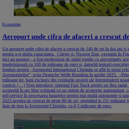
Economie
Aeroport unde cifra de afaceri a crescut de
Un aeroport unde cifra de afaceri a crescut de 140 de ori în doi ani ș
pentru a-și dubla capacitatea. Citește și: Nicușor Dan, exemplu în Fina
nici un pasager - a fost modernizat de statul român cu aproximativ ace
modernizează cu 100 de milioane de euro și, datorită lentorii execuției
fonduri proprii „Aeroportul Internațional Chișinău se află în topul ce
Aeroporturilor”, scria Deutsche Welle România în aprilie 2025. „Prin a
milioane lei, bani exclusiv din veniturile proprii ale întreprinderii n
control. (…) Vom introduce: sistemul Fast Track pentru un flux rapid, A
acoperită în aer liber echipată cu un sistem de acoperire automatizat,
self-service în procesarea bagajelor pentru mai multă autonomie și rapi
2023 acestea au crescut de peste 80 de ori, ajungând la 211 milioane 
linie de tren la Aeroportul Chișinău, cu 8,5 milioane de euro.