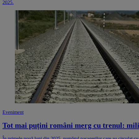
2025.
Eveniment
Tot mai puțini români merg cu trenul: mili
În primele nouă luni din 2025, numărul pasagerilor care au circulat cu 