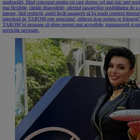
rambursări, fiind conceput pentru cei care doresc cel mai mic preț posib
mai flexibile, rămân disponibile, oferind pasagerilor posibilitatea de a 
interne, fără restricții, astfel încât pasagerii să își poată construi it
introdusă de TAROM este principiul „plătești doar pentru ce folosești”.
TAROM își propune să ofere prețuri mai accesibile, transparență și opțiu
serviciile necesare.