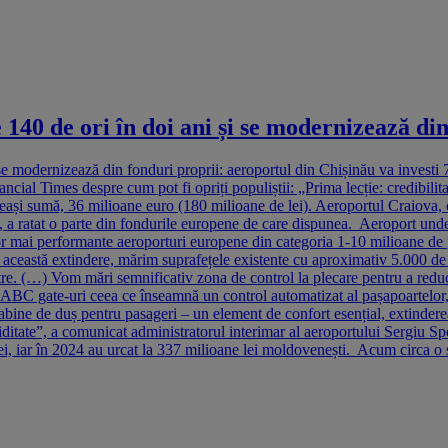
 140 de ori în doi ani și se modernizează di
i se modernizează din fonduri proprii: aeroportul din Chișinău va investi
ncial Times despre cum pot fi opriți populiștii: „Prima lecție: credibilit
eași sumă, 36 milioane euro (180 milioane de lei). Aeroportul Craiova, c
, a ratat o parte din fondurile europene de care dispunea. Aeroport unde
lor mai performante aeroporturi europene din categoria 1-10 milioane de 
ceastă extindere, mărim suprafețele existente cu aproximativ 5.000 de m
oastre. (…) Vom mări semnificativ zona de control la plecare pentru a re
BC gate-uri ceea ce înseamnă un control automatizat al pașapoartelor, no
 cabine de duș pentru pasageri – un element de confort esențial, extinde
ditate”, a comunicat administratorul interimar al aeroportului Sergiu Spo
lei, iar în 2024 au urcat la 337 milioane lei moldovenești. Acum circa o