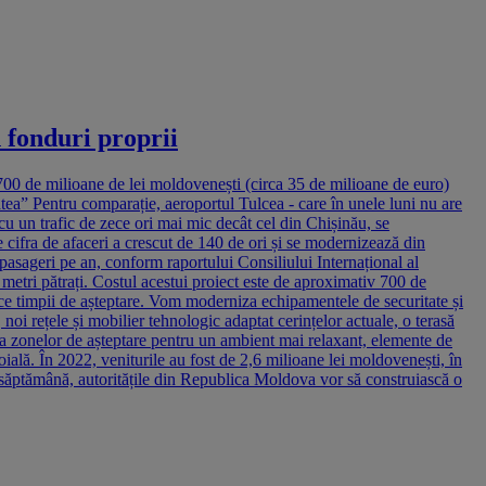
n fonduri proprii
 700 de milioane de lei moldovenești (circa 35 de milioane de euro)
atea” Pentru comparație, aeroportul Tulcea - care în unele luni nu are
u un trafic de zece ori mai mic decât cel din Chișinău, se
 cifra de afaceri a crescut de 140 de ori și se modernizează din
pasageri pe an, conform raportului Consiliului Internațional al
etri pătrați. Costul acestui proiect este de aproximativ 700 de
duce timpii de așteptare. Vom moderniza echipamentele de securitate și
i rețele și mobilier tehnologic adaptat cerințelor actuale, o terasă
rea zonelor de așteptare pentru un ambient mai relaxant, elemente de
ială. În 2022, veniturile au fost de 2,6 milioane lei moldovenești, în
 săptămână, autoritățile din Republica Moldova vor să construiască o