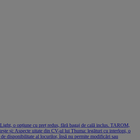
i Light, o opțiune cu preț redus, fără bagaj de cală inclus. TAROM,
tește și: Aspecte uitate din CV-ul lui Thuma: legături cu interlopi, o
de disponibilitate al locurilor, însă nu permite modificări sau