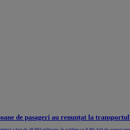
oane de pasageri au renunțat la transportul
trenul a fost de 48,993 milioane, în scădere cu 8,8% față de aceeași peri