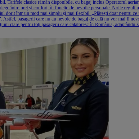
il. Tarifele clasice rămân disponibile, cu bagaj inclus Operatorul aerian 
alege între preț și confort, în funcție de nevoile personale. Noile reguli 
inerariul dorit într-un mod mai simplu și mai flexibil. „Plătești doar pent
 Astfel, pasagerii care nu au nevoie de bagaj de cală nu vor mai fi nevoiț
ni clare pentru toți pasagerii care călătoresc în România, adaptându-se s