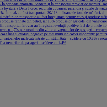
 în perioada analizată. Scădere și în transportul feroviar de mărfuri Tra
la lovitură a Delta Force: securiștii cubanezi, paranoia și sutele de gă
%. În total, au fost transportate 30,113 milioane de tone de mărfuri, dint
 mărfurilor transportate au fost înregistrate pentru: cocs și produse rafin
 produse rafinate din petrol, iar 13% produselor agricole, din vânătoare și
din transportul feroviar au înregistrat evoluții pozitive față de primele 
tere cu 1,7% parcursul mediu zilnic al vagoanelor de pasageri – creșter
ează însă și evoluții negative pe mai mulți indicatori importanți: parcu
l vagoanelor încărcate intrate din străinătate – scădere cu 10,8% vago
ă a trenurilor de pasageri – scădere cu 1,4%