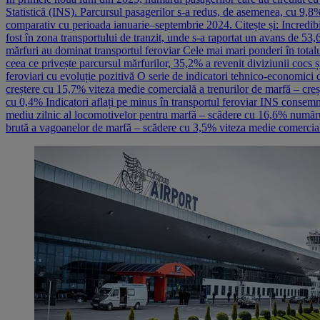
Statistică (INS). Parcursul pasagerilor s-a redus, de asemenea, cu 9,8%
comparativ cu perioada ianuarie–septembrie 2024. Citește și: Incredibi
fost în zona transportului de tranzit, unde s-a raportat un avans de 53,6
mărfuri au dominat transportul feroviar Cele mai mari ponderi în totalul
ceea ce privește parcursul mărfurilor, 35,2% a revenit diviziunii cocs și
feroviari cu evoluție pozitivă O serie de indicatori tehnico-economici 
creștere cu 15,7% viteza medie comercială a trenurilor de marfă – creș
cu 0,4% Indicatori aflați pe minus în transportul feroviar INS consemn
mediu zilnic al locomotivelor pentru marfă – scădere cu 16,6% număru
brută a vagoanelor de marfă – scădere cu 3,5% viteza medie comercial