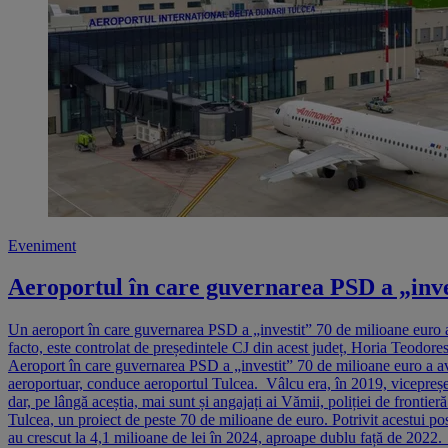
Eveniment
Aeroportul în care guvernarea PSD a „inve
Un aeroport în care guvernarea PSD a „investit” 70 de milioane euro a 
facto, este controlat de președintele CJ din acest județ, Horia Teodore
Aeroport în care guvernarea PSD a „investit” 70 de milioane euro a av
aeroportuar, conduce aeroportul Tulcea. Vâlcu era, în 2019, vicepreședi
dar, pe lângă aceștia, mai sunt și angajați ai Vămii, poliției de front
Tulcea, un proiect de peste 70 de milioane de euro. Potrivit acestui pos
au crescut la 4,1 milioane de lei în 2024, aproape dublu față de 2022. 