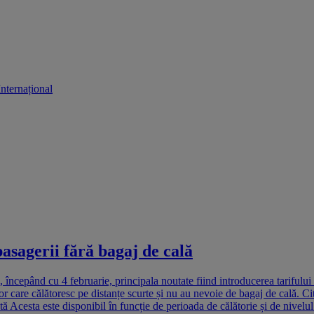
Internațional
asagerii fără bagaj de cală
, începând cu 4 februarie, principala noutate fiind introducerea tarifulu
lor care călătoresc pe distanțe scurte și nu au nevoie de bagaj de cală. Ci
Acesta este disponibil în funcție de perioada de călătorie și de nivelul 