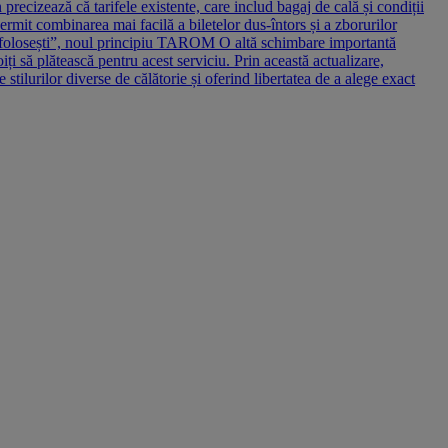
precizează că tarifele existente, care includ bagaj de cală și condiții
permit combinarea mai facilă a biletelor dus-întors și a zborurilor
ru ce folosești”, noul principiu TAROM O altă schimbare importantă
i să plătească pentru acest serviciu. Prin această actualizare,
tilurilor diverse de călătorie și oferind libertatea de a alege exact