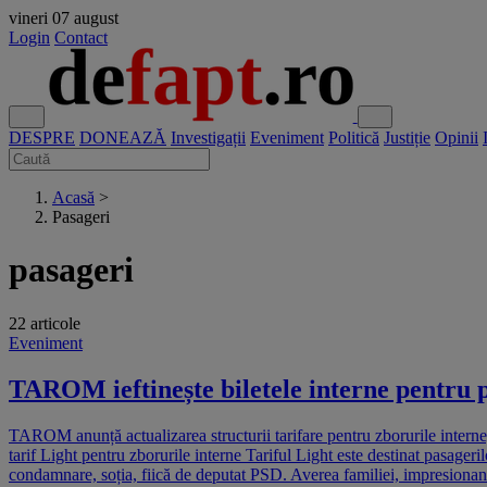
vineri
07 august
Login
Contact
DESPRE
DONEAZĂ
Investigații
Eveniment
Politică
Justiție
Opinii
Acasă
>
Pasageri
pasageri
22 articole
Eveniment
TAROM ieftinește biletele interne pentru p
TAROM anunță actualizarea structurii tarifare pentru zborurile interne
tarif Light pentru zborurile interne Tariful Light este destinat pasageri
condamnare, soția, fiică de deputat PSD. Averea familiei, impresionantă 