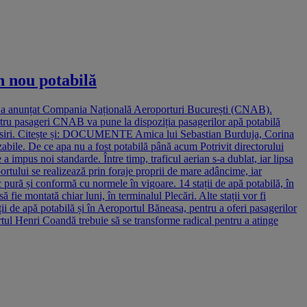
n nou potabilă
geri, a anunțat Compania Națională Aeroporturi București (CNAB).
pentru pasageri CNAB va pune la dispoziția pasagerilor apă potabilă
na de sosiri. Citește și: DOCUMENTE Amica lui Sebastian Burduja, Corina
lizabile. De ce apa nu a fost potabilă până acum Potrivit directorului
impus noi standarde. Între timp, traficul aerian s-a dublat, iar lipsa
rtului se realizează prin foraje proprii de mare adâncime, iar
 pură și conformă cu normele în vigoare. 14 stații de apă potabilă, în
fie montată chiar luni, în terminalul Plecări. Alte stații vor fi
 de apă potabilă și în Aeroportul Băneasa, pentru a oferi pasagerilor
ortul Henri Coandă trebuie să se transforme radical pentru a atinge