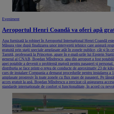
Eveniment
Aeroportul Henri Coandă va oferi apă gratu
Apa furnizată la robinet în Aeroportul Internațional Henri Coandă este
Măsura vine după finalizarea unor intervenții tehnice care asigură resp
gratuită prin stații speciale amplasate atât în zonele publice, cât și 
Tarniță, profesoară la Princeton, apare în e-mail-urile lui Epstein Stați
general al CNAB, Bogdan Mîndrescu, apa din aeroport a fost potabilă pân
apei potabile a devenit o problemă majoră pentru pasageri și personal.
distribuția se face printr-o rețea de conducte de aproximativ 23 de kil
curs de instalare Compania a demarat procedurile pentru instalarea a 14 
amplasate progresiv în toate zonele cu flux mare de pasageri. Pe lâng
acces gratuit la apă. Bogdan Mîndrescu a precizat că asigurarea accesul
standarde internaționale de confort și funcționalitate, în acord cu nevoi