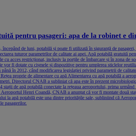
ită pentru pasageri: apa de la robinet e di
, începând de luni, potabilă și poate fi utilizată în siguranță de pasa
ectarea tuturor parametrilor de calitate ai apei. Apă potabilă gratuită 
în cele cu acces restricționat, inclusiv la porțile de îmbarcare și în zo
ile vor fi dotate cu cișmele și dispozitive pentru umplerea sticlelor reuti
ă în 2012, când modificarea legislației privind parametrii de calitate a 
 Rețea proprie de alimentare cu apă Alimentarea cu apă potabilă a aeropo
ometri. Directorul CNAB a subliniat că apa este în prezent microbiologic
stații de apă potabilă conectate la rețeaua aeroportului, prima urmând să 
ă Aeroportul Henri Coandă, CNAB a anunțat că vor fi montate două stații
ui la apă potabilă este una dintre prioritățile sale, subliniind că Aerop
le pasagerilor.