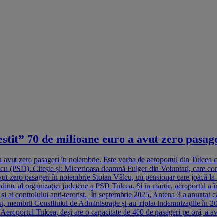
stit” 70 de milioane euro a avut zero pasag
avut zero pasageri în noiembrie. Este vorba de aeroportul din Tulcea car
scu (PSD). Citește și: Misterioasa doamnă Fulger din Voluntari, care cond
ut zero pasageri în noiembrie Stoian Vâlcu, un pensionar care joacă la 
nte al organizației județene a PSD Tulcea. Și în martie, aeroportul a în
ieră și ai controlului anti-terorist. În septembrie 2025, Antena 3 a anun
t, membrii Consiliului de Administrație și-au triplat indemnizațiile în 20
Aeroportul Tulcea, deși are o capacitate de 400 de pasageri pe oră, a avu