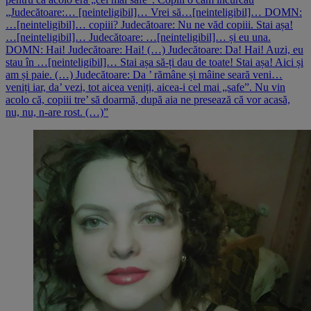
„Judecătoare:… [neinteligibil]… Vrei să…[neinteligibil]… DOMN:
…[neinteligibil]… copiii? Judecătoare: Nu ne văd copiii. Stai așa!
…[neinteligibil]… Judecătoare: …[neinteligibil]… și eu una.
DOMN: Hai! Judecătoare: Hai! (…) Judecătoare: Da! Hai! Auzi, eu
stau în …[neinteligibil]… Stai așa să-ți dau de toate! Stai așa! Aici și
am și paie. (…) Judecătoare: Da ’ rămâne și mâine seară veni…
veniți iar, da’ vezi, tot aicea veniți, aicea-i cel mai „safe”. Nu vin
acolo că, copiii tre’ să doarmă, după aia ne presează că vor acasă,
nu, nu, n-are rost. (…)”