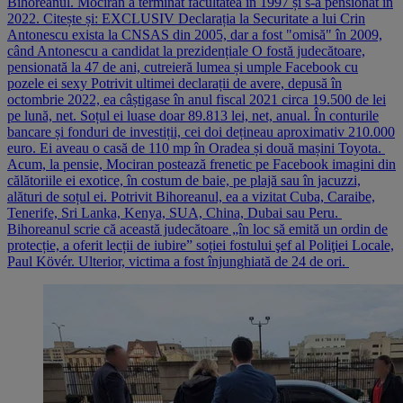
Bihoreanul. Mociran a terminat facultatea în 1997 și s-a pensionat în
2022. Citește și: EXCLUSIV Declarația la Securitate a lui Crin
Antonescu exista la CNSAS din 2005, dar a fost "omisă" în 2009,
când Antonescu a candidat la prezidențiale O fostă judecătoare,
pensionată la 47 de ani, cutreieră lumea și umple Facebook cu
pozele ei sexy Potrivit ultimei declarații de avere, depusă în
octombrie 2022, ea câștigase în anul fiscal 2021 circa 19.500 de lei
pe lună, net. Soțul ei luase doar 89.813 lei, net, anual. În conturile
bancare și fonduri de investiții, cei doi dețineau aproximativ 210.000
euro. Ei aveau o casă de 110 mp în Oradea și două mașini Toyota.
Acum, la pensie, Mociran postează frenetic pe Facebook imagini din
călătoriile ei exotice, în costum de baie, pe plajă sau în jacuzzi,
alături de soțul ei. Potrivit Bihoreanul, ea a vizitat Cuba, Caraibe,
Tenerife, Sri Lanka, Kenya, SUA, China, Dubai sau Peru.
Bihoreanul scrie că această judecătoare „în loc să emită un ordin de
protecție, a oferit lecții de iubire” soției fostului şef al Poliţiei Locale,
Paul Kövér. Ulterior, victima a fost înjunghiată de 24 de ori.