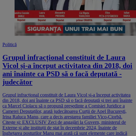
Politică
Grupul infracțional constituit de Laura
Vicol și-a început activitatea din 2018, doi
ani înainte ca PSD să o facă deputată -
judecător
Grupul infracțional constituit de Laura Vicol și-a început activitatea
din 2018, doi ani înainte ca PSD să o facă deputată și trei ani înainte
ca Marcel Ciolacu să o propună președinte a Comisiei Juridice a
Camerei Deputaților, arată judecătoarea Curții de Apel București,
Irina Raluca Manu, care a decis arestarea familiei Vico-Ciorbă.
Citește și: EXCLUSIV Zeci de angajări la Guvern, ministerul de
Externe și alte instituții de stat în decembrie 2024, înainte de
înghețarea posturilor Manu mai arată că sunt elemente care indică