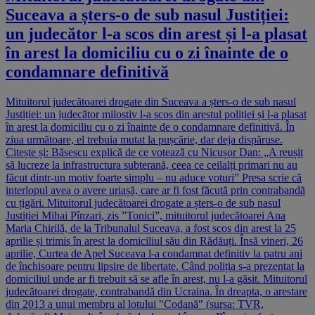
Suceava a șters-o de sub nasul Justiției:
un judecător l-a scos din arest și l-a plasat
în arest la domiciliu cu o zi înainte de o
condamnare definitivă
Mituitorul judecătoarei drogate din Suceava a șters-o de sub nasul
Justiției: un judecător milostiv l-a scos din arestul poliției și l-a plasat
în arest la domiciliu cu o zi înainte de o condamnare definitivă. În
ziua următoare, el trebuia mutat la pușcărie, dar deja dispăruse.
Citește și: Băsescu explică de ce votează cu Nicușor Dan: „A reușit
să lucreze la infrastructura subterană, ceea ce ceilalți primari nu au
făcut dintr-un motiv foarte simplu – nu aduce voturi” Presa scrie că
interlopul avea o avere uriașă, care ar fi fost făcută prin contrabandă
cu țigări. Mituitorul judecătoarei drogate a șters-o de sub nasul
Justiției Mihai Pînzari, zis ”Tonici”, mituitorul judecătoarei Ana
Maria Chirilă, de la Tribunalul Suceava, a fost scos din arest la 25
aprilie și trimis în arest la domiciliul său din Rădăuți. Însă vineri, 26
aprilie, Curtea de Apel Suceava l-a condamnat definitiv la patru ani
de închisoare pentru lipsire de libertate. Când poliția s-a prezentat la
domiciliul unde ar fi trebuit să se afle în arest, nu l-a găsit. Mituitorul
judecătoarei drogate, contrabandă din Ucraina. În dreapta, o arestare
din 2013 a unui membru al lotului "Codană" (sursa: TVR,