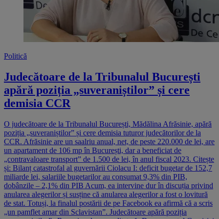
Politică
Judecătoare de la Tribunalul București
apără poziția „suveraniștilor” și cere
demisia CCR
O judecătoare de la Tribunalul București, Mădălina Afrăsinie, apără
poziția „suveraniștilor” și cere demisia tuturor judecătorilor de la
CCR. Afrăsinie are un saalriu anual, net, de peste 220.000 de lei, are
un apartament de 106 mp în București, dar a beneficiat de
„contravaloare transport” de 1.500 de lei, în anul fiscal 2023. Citește
și: Bilanț catastrofal al guvernării Ciolacu I: deficit bugetar de 152,7
miliarde lei, salariile bugetarilor au consumat 9,3% din PIB,
dobânzile – 2,1% din PIB Acum, ea intervine dur în discuția privind
anularea alegerilor și susține că anularea alegerilor a fost o lovitură
de stat. Totuși, la finalul postării de pe Facebook ea afirmă că a scris
„un pamflet amar din Sclavistan”. Judecătoare apără poziția