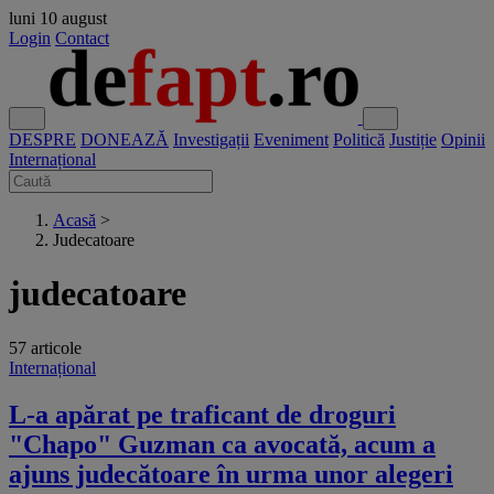
luni
10 august
Login
Contact
DESPRE
DONEAZĂ
Investigații
Eveniment
Politică
Justiție
Opinii
Internațional
Acasă
>
Judecatoare
judecatoare
57 articole
Internațional
L-a apărat pe traficant de droguri
"Chapo" Guzman ca avocată, acum a
ajuns judecătoare în urma unor alegeri