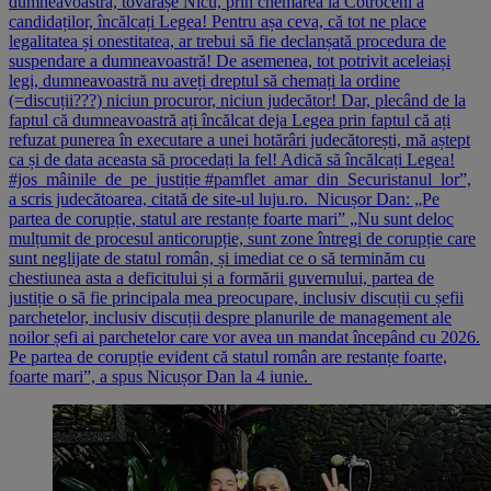
dumneavoastră, tovarășe Nicu, prin chemarea la Cotroceni a
candidaților, încălcați Legea! Pentru așa ceva, că tot ne place
legalitatea și onestitatea, ar trebui să fie declanșată procedura de
suspendare a dumneavoastră! De asemenea, tot potrivit aceleiași
legi, dumneavoastră nu aveți dreptul să chemați la ordine
(=discuții???) niciun procuror, niciun judecător! Dar, plecând de la
faptul că dumneavoastră ați încălcat deja Legea prin faptul că ați
refuzat punerea în executare a unei hotărâri judecătorești, mă aștept
ca și de data aceasta să procedați la fel! Adică să încălcați Legea!
#jos_mâinile_de_pe_justiție #pamflet_amar_din_Securistanul_lor”,
a scris judecătoarea, citată de site-ul luju.ro. Nicușor Dan: „Pe
partea de corupție, statul are restanțe foarte mari” „Nu sunt deloc
mulțumit de procesul anticorupție, sunt zone întregi de corupție care
sunt neglijate de statul român, și imediat ce o să terminăm cu
chestiunea asta a deficitului și a formării guvernului, partea de
justiție o să fie principala mea preocupare, inclusiv discuții cu șefii
parchetelor, inclusiv discuții despre planurile de management ale
noilor șefi ai parchetelor care vor avea un mandat începând cu 2026.
Pe partea de corupție evident că statul român are restanțe foarte,
foarte mari”, a spus Nicușor Dan la 4 iunie.