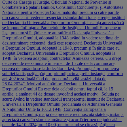
Curte de Casaţie şi Justiţie, Oficiului Naţional de Prevenire şi
Combatere a Spălării Banilor, Consiliului Concurenţei şi Autoritatea
Naţională pentru Protecţia Consumatorilor, precum si catre partile
din cauza iar în vederea respectării standardului transparenţei instituit
de Declaraţia Universală a Drepturilor Omului, instanţa apreciază că
se impune înfiinţarea Parchetului de Justiţie al Uniunii Europene în
Iaşi, precum şi în ţările care au ratificat Declaraţia Universală a
Drepturilor Omului, adoptată la 1948 având în vedere tendinţa de
dezincriminare existentă, dacă este respectată Declaraţia Universală
a Drepturilor Omului, adoptată la 1948, precum şi în ţările care au
adoptat Declaraţia Universală a Drepturilor Omului, adoptată la
1948, în vederea adaptării contractelor. Anulează cererea. Cu drept
de cerere de reexaminare în termen de 15 zile de la comunicare,
cererea depunându-se la Judecătoria Iaşi. Pronunţată prin punerea
soluţiei la dispoziţia părţilor prin mijlocirea grefei instanţei, conform
art. 402 teza finală Cod de procedură civilă, astăzi, data de
26.04.2024”. Motivul amânărilor: Declarația Universală a
Drepturilor Omului Ea este deja celebră pentru faptul că, la 15
aprilie, a amânat 44 de dosare invocând același motiv: „Solutia pe
scurt: Având în vedere standardul transparenţei instituit de Declaraţia
Universală a Drepturilor Omului proclamată de Adunarea Generală
A Naţiunilor Unite la 10.12.1948, Convenţia Europeană a
Drepturilor Omului, marja de apreciere recunoscută statelor, instanţa
apreciază cauza în stare de amânare şi acordă termen de judecată la
data de 14.10.2024, ora 10,00, pentru când se citează părţile cu