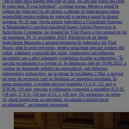
"Mi-a spus dacă băiatul meu este în sală. Nu am mai văzut așa ceva
în viața mea. Îi voia buletinul", a relatat acesta. Mesteca gumă în
ședința de judecată Un alt părinte a afirmat că judecătoarea părea
nepregătită pentru ședința de judecată și mesteca gumă în timpul
acesteia. Pe 21 mai, Secția pentru judecători a Consiliului Superior
al Magistraturii a aprobat transferul Ioanei Ancuța Popoviciu la
Judecătoria Constanța, iar dosarul lui Vlad Pascu a fost preluat de un
alt magistrat. Pe 11 octombrie 2023, Parchetul de pe lângă
Judecătoria Mangalia a anunțat trimiterea în judecată a lui Vlad
Pascu, aflat în arest preventiv, pentru infracțiuni precum ucidere din
culpă, vătămare corporală din culpă, conducerea sub influența
alcoolului sau a altor substanțe și părăsirea locului accidentului. "În
sarcina inculpatului s-a reţinut că, în dimineaţa zilei de 19.08.2023, a
condus pe drumurile publice un autovehicul, sub influenţa
substanţelor psihoactive, iar la intrare în localitatea 2 Mai, a acroşat
un grup de persoane care se deplasau pe marginea drumului. În
urma impactului, a rezultat decesul numiţilor O.A.S. (21 ani) şi
D.R.M. (20 ani), precum şi vătămarea corporală a numiţilor B.D.D.
(18 ani), C.V.A. (20 ani) şi I.C.I. (20 ani). De asemenea, se reţine
că, după producerea accidentului, inculpatul a părăsit locul
accidentului", au transmis procurorii.