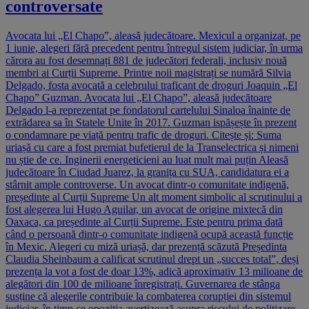
controversate
Avocata lui „El Chapo”, aleasă judecătoare. Mexicul a organizat, pe
1 iunie, alegeri fără precedent pentru întregul sistem judiciar, în urma
cărora au fost desemnați 881 de judecători federali, inclusiv nouă
membri ai Curții Supreme. Printre noii magistrați se numără Silvia
Delgado, fosta avocată a celebrului traficant de droguri Joaquin „El
Chapo” Guzman. Avocata lui „El Chapo”, aleasă judecătoare
Delgado l-a reprezentat pe fondatorul cartelului Sinaloa înainte de
extrădarea sa în Statele Unite în 2017. Guzman ispășește în prezent
o condamnare pe viață pentru trafic de droguri. Citește și: Suma
uriașă cu care a fost premiat bufetierul de la Transelectrica și nimeni
nu știe de ce. Inginerii energeticieni au luat mult mai puțin Aleasă
judecătoare în Ciudad Juarez, la granița cu SUA, candidatura ei a
stârnit ample controverse. Un avocat dintr-o comunitate indigenă,
președinte al Curții Supreme Un alt moment simbolic al scrutinului a
fost alegerea lui Hugo Aguilar, un avocat de origine mixtecă din
Oaxaca, ca președinte al Curții Supreme. Este pentru prima dată
când o persoană dintr-o comunitate indigenă ocupă această funcție
în Mexic. Alegeri cu miză uriașă, dar prezență scăzută Președinta
Claudia Sheinbaum a calificat scrutinul drept un „succes total”, deși
prezența la vot a fost de doar 13%, adică aproximativ 13 milioane de
alegători din 100 de milioane înregistrați. Guvernarea de stânga
susține că alegerile contribuie la combaterea corupției din sistemul
judiciar, în timp ce opoziția avertizează asupra riscului de politizare