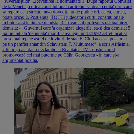
„suveraniștilor” „Revenirea la normalitate 1. Dupa raportul Comisiei
de la Venetia, curtea constitutionala ar trebui sa dea 'o erata' prin care
sa repare ce a stricat...ne-a dovedit, nu de putine ori, ca ea, curtea,
poate orice; 2. Post erata, TOTTI judecatorii curtii constituionale
trebuie sa-si inainteze demisia; 3. Tovarasul profesor sa-si inainteze
demisia; 4. Guvernul care 'a organizat' alegerile, sa-si dea demisia; 5.
Sa fie initiata 'de indata' modificarea legii nr.47/1992 astfel incat sa
nu se mai repete astfel de lovituri de stat; 6. Cititi aceasta postare ca
pe un pamflet amar din Sclavistan; 7. Multumesc”, a scris Afrăsinie.
Ulterior, ea a dat o declarație la Realitatea TV - postul care-l
promovează cel mai puternic pe Călin Georgescu - în care și-a
argumentat poziția.