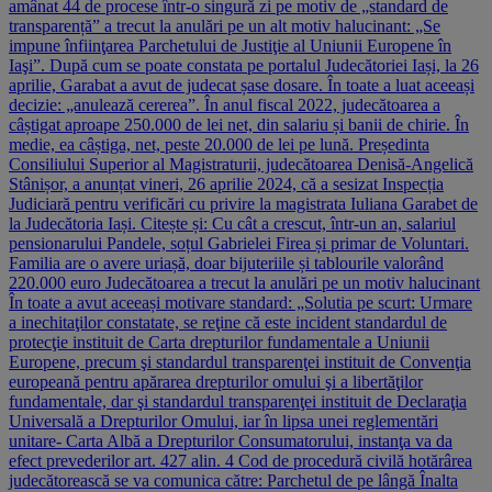
amânat 44 de procese într-o singură zi pe motiv de „standard de
transparență” a trecut la anulări pe un alt motiv halucinant: „Se
impune înfiinţarea Parchetului de Justiţie al Uniunii Europene în
Iaşi”. După cum se poate constata pe portalul Judecătoriei Iași, la 26
aprilie, Garabat a avut de judecat șase dosare. În toate a luat aceeași
decizie: „anulează cererea”. În anul fiscal 2022, judecătoarea a
câștigat aproape 250.000 de lei net, din salariu și banii de chirie. În
medie, ea câștiga, net, peste 20.000 de lei pe lună. Președinta
Consiliului Superior al Magistraturii, judecătoarea Denisă-Angelică
Stânișor, a anunțat vineri, 26 aprilie 2024, că a sesizat Inspecția
Judiciară pentru verificări cu privire la magistrata Iuliana Garabet de
la Judecătoria Iași. Citește și: Cu cât a crescut, într-un an, salariul
pensionarului Pandele, soțul Gabrielei Firea și primar de Voluntari.
Familia are o avere uriașă, doar bijuteriile și tablourile valorând
220.000 euro Judecătoarea a trecut la anulări pe un motiv halucinant
În toate a avut aceeași motivare standard: „Solutia pe scurt: Urmare
a inechitaţilor constatate, se reţine că este incident standardul de
protecţie instituit de Carta drepturilor fundamentale a Uniunii
Europene, precum şi standardul transparenţei instituit de Convenţia
europeană pentru apărarea drepturilor omului şi a libertăţilor
fundamentale, dar şi standardul transparenţei instituit de Declaraţia
Universală a Drepturilor Omului, iar în lipsa unei reglementări
unitare- Carta Albă a Drepturilor Consumatorului, instanţa va da
efect prevederilor art. 427 alin. 4 Cod de procedură civilă hotărârea
judecătorească se va comunica către: Parchetul de pe lângă Înalta