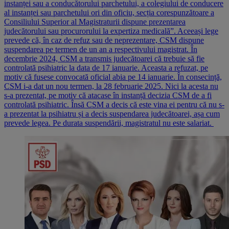
instanței sau a conducătorului parchetului, a colegiului de conducere
al instanței sau parchetului ori din oficiu, secția corespunzătoare a
Consiliului Superior al Magistraturii dispune prezentarea
judecătorului sau procurorului la expertiza medicală”. Aceeași lege
prevede că, în caz de refuz sau de neprezentare, CSM dispune
suspendarea pe termen de un an a respectivului magistrat. În
decembrie 2024, CSM a transmis judecătoarei că trebuie să fie
controlată psihiatric la data de 17 ianuarie. Aceasta a refuzat, pe
motiv că fusese convocată oficial abia pe 14 ianuarie. În consecință,
CSM i-a dat un nou termen, la 28 februarie 2025. Nici la acesta nu
s-a prezentat, pe motiv că atacase în instanță decizia CSM de a fi
controlată psihiatric. Însă CSM a decis că este vina ei pentru că nu s-
a prezentat la psihiatru și a decis suspendarea judecătoarei, așa cum
prevede legea. Pe durata suspendării, magistratul nu este salariat.