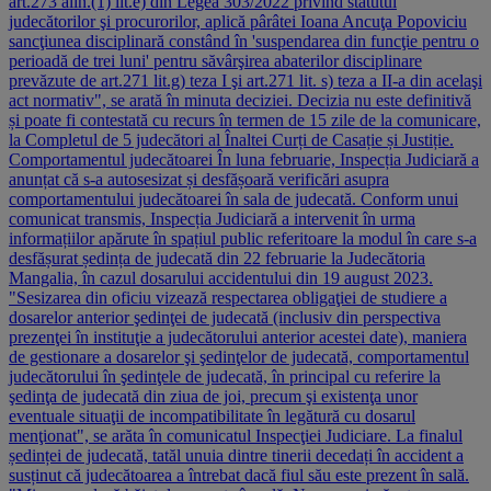
art.273 alin.(1) lit.e) din Legea 303/2022 privind statutul
judecătorilor şi procurorilor, aplică pârâtei Ioana Ancuţa Popoviciu
sancţiunea disciplinară constând în 'suspendarea din funcţie pentru o
perioadă de trei luni' pentru săvârşirea abaterilor disciplinare
prevăzute de art.271 lit.g) teza I şi art.271 lit. s) teza a II-a din acelaşi
act normativ", se arată în minuta deciziei. Decizia nu este definitivă
și poate fi contestată cu recurs în termen de 15 zile de la comunicare,
la Completul de 5 judecători al Înaltei Curți de Casație și Justiție.
Comportamentul judecătoarei În luna februarie, Inspecția Judiciară a
anunțat că s-a autosesizat și desfășoară verificări asupra
comportamentului judecătoarei în sala de judecată. Conform unui
comunicat transmis, Inspecția Judiciară a intervenit în urma
informațiilor apărute în spațiul public referitoare la modul în care s-a
desfășurat ședința de judecată din 22 februarie la Judecătoria
Mangalia, în cazul dosarului accidentului din 19 august 2023.
"Sesizarea din oficiu vizează respectarea obligaţiei de studiere a
dosarelor anterior şedinţei de judecată (inclusiv din perspectiva
prezenţei în instituţie a judecătorului anterior acestei date), maniera
de gestionare a dosarelor şi şedinţelor de judecată, comportamentul
judecătorului în şedinţele de judecată, în principal cu referire la
şedinţa de judecată din ziua de joi, precum şi existenţa unor
eventuale situaţii de incompatibilitate în legătură cu dosarul
menţionat", se arăta în comunicatul Inspecţiei Judiciare. La finalul
ședinței de judecată, tatăl unuia dintre tinerii decedați în accident a
susținut că judecătoarea a întrebat dacă fiul său este prezent în sală.