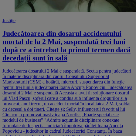
Justiție
Judecătoarea din dosarul accidentului
mortal de la 2 Mai, suspendată trei luni
după ce a întrebat la primul termen dacă
decedații sunt în sală
Judecătoarea dosarului 2 Mai e suspendată. Secția pentru judecători
în materie disciplinară din cadrul Consiliului Superior al
Magistraturii (CSM) a hotărât, miercuri, suspendarea din funcție
pentru trei luni a judecătoarei Ioana Ancuța Popoviciu. Judecătoarea
dosarului 2 Mai e suspendată Aceasta a avut în soluționare dosarul
lui Vlad Pascu, șoferul care a condus sub influența drogurilor și a
provocat, anul trecut, un accident mortal în localitatea 2 Mai, soldat
cu decesul a doi tineri. Citește și: Selly, influencerul favorit al lui
Ciolacu, a promovat masiv țeapa Nordis: „Foarte special este
modelul de business” "Admite acţiunile disciplinare conexate
formulate de Inspectia Judiciară împotriva pârâtei Ioana Ancuţa
Popoviciu - judecător în cadrul Judecătoriei Constanţa. În baza