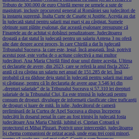
Tributo de 300.000 de euro Chirilă merge pe urmele a sute de
magistrați, inclusiv procurorul general al României sau judecători de
la instanța supremă, Înalta Curte de Casație și Justiție. Aceștia au dat
în judecată statul pentru salarii mai mari și au câștigat. Sumele
obținute sunt plătite eșalonat, dar această eșalonare presupune că
Finanțele au de achitat și dobânzi penalizatoare. Judecătoarea
drogată a dat statul în judecată pentru un salariu Antena 3 nu oferă
alte date despre acest proces, în care Chirilă a dat în judecată
Tribunalul Suceava, la care este, legal, încă angajată. Însă, potrivit
acestui post, este vorba de o acțiune colectivă a mai multor
judecători, Ana Maria Chirilă fiind doar unul dintre aceștia. Ultima
ei declarație de avere, din 2023, care se referă la anul fiscla 2022,
arată că ea câștiga un salariu net anual de 151.285 de lei. Însă
probabil că ea dăduse deja statul în judecată pentru salarii mai mari
și câștigase, pentru că în declarația de avere apar 3.546 lei din
„drepturi salariale” de la Tribunalul Suceava și 57.310 lei drepturi
salariale de la Tribunalul Cluj. Ea este trimisă în judecată pentru
consum de droguri, divulgare de informații clasificate către traficanții
de droguri și luare de mită. În iulie, Judecătorul de cameră
preliminară de la Curtea de Apel Suceava a dispus începerea
judecății în dosarul penal în care au fost trimiși în judecată fosta
judecătoare Ana Maria Chirilă, iubitul ei, Ciprian Cotoară și
protectorul ei Mihai Pînzari. Potrivit unor interceptări, judecătoarea
își chema companioni de prizat acasă, unde erau trei copii minori,
pentru că acolo era „cel mai safe”. Copiii o cam încurcau