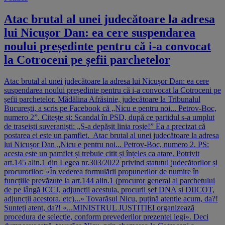
Atac brutal al unei judecătoare la adresa
lui Nicușor Dan: ea cere suspendarea
noului președinte pentru că i-a convocat
la Cotroceni pe șefii parchetelor
Atac brutal al unei judecătoare la adresa lui Nicușor Dan: ea cere
suspendarea noului președinte pentru că i-a convocat la Cotroceni pe
șefii parchetelor. Mădălina Afrăsinie, judecătoare la Tribunalul
București, a scris pe Facebook că „Nicu e pentru noi... Petrov-Boc,
numero 2”. Citește și: Scandal în PSD, după ce partidul s-a umplut
de traseiști suveraniști: „S-a depășit linia roșie!” Ea a precizat că
postarea ei este un pamflet. Atac brutal al unei judecătoare la adresa
lui Nicușor Dan „Nicu e pentru noi... Petrov-Boc, numero 2. PS:
acesta este un pamflet și trebuie citit și înțeles ca atare. Potrivit
art.145 alin.1 din Legea nr.303/2022 privind statutul judecătorilor și
procurorilor: «În vederea formulării propunerilor de numire în
funcțiile prevăzute la art.144 alin.1 (procuror general al parchetului
de pe lângă ICCJ, adjuncții acestuia, procurii șef DNA și DIICOT,
adjuncții acestora. etc)...» Tovarășul Nicu, puțină atenție acum, da?!
Sunteți atent, da?! «...MINISTRUL JUSTIȚIEI organizează
procedura de selecție, conform prevederilor prezentei legi». Deci