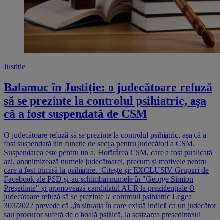
Justiție
Balamuc în Justiție: o judecătoare refuză
să se prezinte la controlul psihiatric, așa
că a fost suspendată de CSM
O judecătoare refuză să se prezinte la controlul psihiatric, așa că a
fost suspendată din funcție de secția pentru judecători a CSM.
Suspendarea este pentru un a. Hotărârea CSM, care a fost publicată
azi, anonimizează numele judecătoarei, precum și motivele pentru
care a fost trimisă la psihiatrie. Citește și: EXCLUSIV Grupuri de
Facebook ale PSD și-au schimbat numele în "George Simion
Președinte" și promovează candidatul AUR la prezidențiale O
judecătoare refuză să se prezinte la controlul psihiatric Legea
303/2022 prevede că „în situația în care există indicii ca un judecător
sau procuror suferă de o boală psihică, la sesizarea președintelui