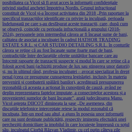
posibiliatea ca Vicol să fi avut acces la informații confidențiale
privind stadiul anchetei împotriva Nordis. Grupul infracțional
constituit de Vicol și-a început activitatea din 2018 „Prin raportare la
specificul tranzacțiilor identificate cu privire la inculpată, perioada
îndelungată pe care s-au desfășurat aceste tranzacții, care, după cum
se observă, coincide cu perioada infracțională a grupului (2018-
2024), persoanele prin intermediul cărora ar fi încasat sume de bani,
calitatea de asociat a inculpatei în cadrul HATHOR TRADING
ESTATE S.R.L. și CAR STUDIO DETAILING S.R.L. în conturile
cărora se reţine că au fost încasate sume foarte mari de bani,
contradicțiile între declarațiile oferite unităților bancare care au
întocmit rapoarte de tranzacții suspecte și modul în care se reţine că a
folosit acești bani (achiziții produse de lux sau stingerea unor datorii)
și, nu în ultimul rând, profesia inculpatei – avocat specializat în drept
penal (ceea ce presupune cunoașterea legislației, inclusiv în materia
prevenirii și combaterii spălării banilor), acreditează presupunerea
rezonabilă că aceasta a acționat în cunoștință de cauză, având pe
deplin reprezentarea faptelor imputate, a consecințelor acestora și a
provenienței sumelor de bani încasate”, arată judecătoarea Manu.
Vicol aștepta DIICOT dimineața la șase „De asemenea, din
discuțiile telefonice interceptate reiese la modul rezonabil că
inculpata, într-un mod sau altul, a ajuns în posesia unor informații
care nu sunt destinate publicității, respectiv iminența efectuării unei
percheziții domiciliare la imobilul în care locuiește împreună cu soțul
său, inculpatul Ciorbă Răzvan Vladimir, cu cel puțin câteva zile