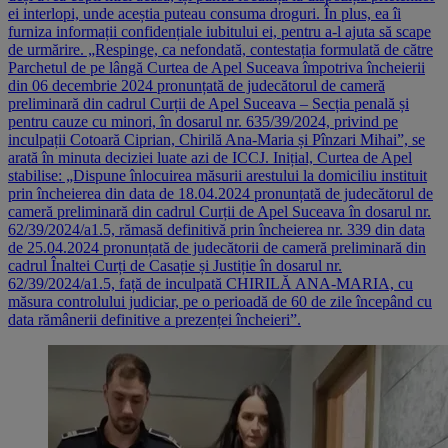
ei interlopi, unde aceștia puteau consuma droguri. În plus, ea îi
furniza informații confidențiale iubitului ei, pentru a-l ajuta să scape
de urmărire. „Respinge, ca nefondată, contestația formulată de către
Parchetul de pe lângă Curtea de Apel Suceava împotriva încheierii
din 06 decembrie 2024 pronunțată de judecătorul de cameră
preliminară din cadrul Curții de Apel Suceava – Secția penală și
pentru cauze cu minori, în dosarul nr. 635/39/2024, privind pe
inculpații Cotoară Ciprian, Chirilă Ana-Maria și Pînzari Mihai”, se
arată în minuta deciziei luate azi de ICCJ. Inițial, Curtea de Apel
stabilise: „Dispune înlocuirea măsurii arestului la domiciliu instituit
prin încheierea din data de 18.04.2024 pronunțată de judecătorul de
cameră preliminară din cadrul Curții de Apel Suceava în dosarul nr.
62/39/2024/a1.5, rămasă definitivă prin încheierea nr. 339 din data
de 25.04.2024 pronunțată de judecătorii de cameră preliminară din
cadrul Înaltei Curți de Casație și Justiție în dosarul nr.
62/39/2024/a1.5, față de inculpată CHIRILĂ ANA-MARIA, cu
măsura controlului judiciar, pe o perioadă de 60 de zile începând cu
data rămânerii definitive a prezenței încheieri”.