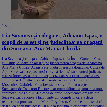
Justiție
Lia Savonea și colega ei, Adriana Ispas, o
scapă de arest și pe judecătoarea drogată
din Suceava, Ana Maria Chirilă
Lia Savonea și colega ei, Adriana Ispas, de la Înalta Curte de Casație
și Justiție, o scapă de arest și pe judecătoarea drogată de la Suceava,
Ana Maria Chirilă. Aceasta era ținută în arest la domiciliu. Curtea de
Apel Suceava acceptase însă ca ea să fie pusă sub control judiciar,
care să înlocuiască arestul. Azi, decizia acestei curți de apel a fost
confirmată de Înalta Curte de Casație și Justiție. Citește și:
Moștenirea Gabrielei Firea lovește peste ani în bucureșteni:
Societatea de Transport București ar putea falimenta, urmare a unui
contract dubios din 2020 Scapă de arest judecătoarea drogată din
Suceava Lia Savonea a făcut parte din completul care a decis
rejudecarea procesului lui Mario Iorgulescu. Chirilă este acuzată că,
deși avea copii mici acasă, își punea locuința la dispoziția prietenilor