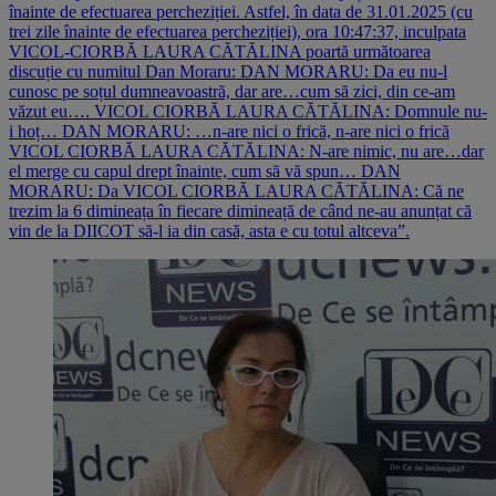
înainte de efectuarea percheziției. Astfel, în data de 31.01.2025 (cu
trei zile înainte de efectuarea percheziției), ora 10:47:37, inculpata
VICOL-CIORBĂ LAURA CĂTĂLINA poartă următoarea
discuție cu numitul Dan Moraru: DAN MORARU: Da eu nu-l
cunosc pe soțul dumneavoastră, dar are…cum să zici, din ce-am
văzut eu…. VICOL CIORBĂ LAURA CĂTĂLINA: Domnule nu-
i hoț… DAN MORARU: …n-are nici o frică, n-are nici o frică
VICOL CIORBĂ LAURA CĂTĂLINA: N-are nimic, nu are…dar
el merge cu capul drept înainte, cum să vă spun… DAN
MORARU: Da VICOL CIORBĂ LAURA CĂTĂLINA: Că ne
trezim la 6 dimineața în fiecare dimineață de când ne-au anunțat că
vin de la DIICOT să-l ia din casă, asta e cu totul altceva”.