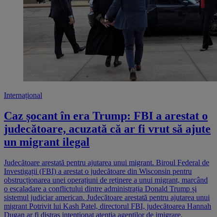
Internațional
Caz șocant în era Trump: FBI a arestat o
judecătoare, acuzată că ar fi vrut să ajute
un migrant ilegal
Judecătoare arestată pentru ajutarea unui migrant. Biroul Federal de
Investigații (FBI) a arestat o judecătoare din Wisconsin pentru
obstrucționarea unei operațiuni de reținere a unui migrant, marcând
o escaladare a conflictului dintre administrația Donald Trump și
sistemul judiciar american. Judecătoare arestată pentru ajutarea unui
migrant Potrivit lui Kash Patel, directorul FBI, judecătoarea Hannah
Dugan ar fi distras intenționat atenția agenților de imigrare,