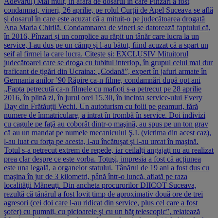
Adevărul) Mai mult, în afară de dosarul în care Pînzari a fost
condamnat, vineri, 26 aprilie, pe rolul Curții de Apel Suceava se află
și dosarul în care este acuzat că a mituit-o pe judecătoarea drogată
Ana Maria Chirilă. Condamnarea de vineri se datorează faptului că,
în 2016, Pînzari și un complice au răpit un tânăr care lucra la un
service, l-au dus pe un câmp și l-au bătut, fiind acuzat că a spart un
seif al firmei la care lucra. Citește și: EXCLUSIV Mituitorul
judecătoarei care se droga cu iubitul interlop, în grupul celui mai dur
traficant de țigări din Ucraina: „Codană”, expert în jafuri armate în
Germania anilor ’90 Răpire ca-n filme, condamnări după opt ani
„Fapta petrecută ca-n filmele cu mafioți s-a petrecut pe 28 aprilie
2016, în plină zi, în jurul orei 15.30, în incinta service-ului Every
Day din Frătăuţii Vechi. Un autoturism cu folii pe geamuri, fără
numere de înmatriculare, a intrat în trombă în service. Doi indivizi
cu cagule pe faţă au coborât dintr-o maşină, au spus pe un ton grav
că au un mandat pe numele mecanicului Ş.I. (victima din acest caz),
l-au luat cu forţa pe acesta, l-au încătuşat şi l-au urcat în maşină.
Totul s-a petrecut extrem de repede, iar ceilalţi angajaţi nu au realizat
prea clar despre ce este vorba. Totuşi, impresia a fost că acțiunea
este una legală, a organelor statului. Tânărul de 19 ani a fost dus cu
maşina în jur de 3 kilometri, până într-o luncă, aflată pe raza
localităţii Măneuţi. Din ancheta procurorilor DIICOT Suceava,
rezultă că tânărul a fost lovit timp de aproximativ două ore de trei
agresori (cei doi care l-au ridicat din service, plus cel care a fost
şofer) cu pumnii, cu picioarele şi cu un băţ telescopic”, relatează