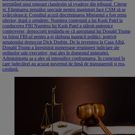
permițând unui migrant clandestin să evadeze din tribunal. Citește
și: Eliminarea pensiilor speciale pentru magistrați face CSM să se
zvârcolească: Consiliul acuză discriminarea Migrantul a fost prins
ulterior, după o urmărire. Numirea contestată a lui Kash Patel la
conducerea FBI Numirea lui Kash Patel a stârnit puternice
controverse, democrații temându-se că apropiatul lui Donald Trump
va folosi FBI-ul pentru a-și răzbuna inamicii politici, potrivit
senatorului democrat Dick Durbin. De la revenirea la Casa Albă,
Donald Trump a înregistrat numeroase respingeri judiciare ale
ordinelor sale executive, mai ales în domeniul imigrației.
Administrația sa a ales să intensifice confruntarea, în contextul în
care judecători au acuzat guvernul de lipsă de transparență și rea-
credință.