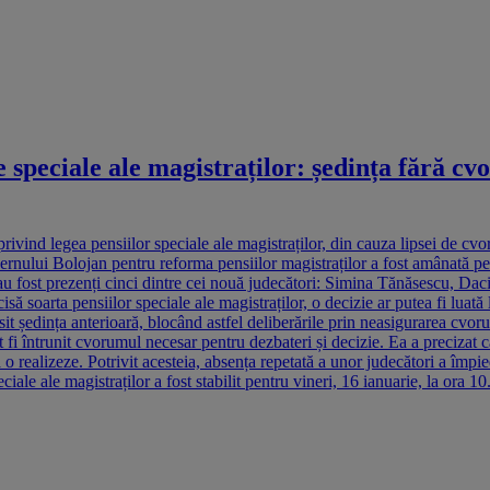
speciale ale magistraților: ședința fără cvo
 privind legea pensiilor speciale ale magistraților, din cauza lipsei de c
Guvernului Bolojan pentru reforma pensiilor magistraților a fost amânată 
0 au fost prezenți cinci dintre cei nouă judecători: Simina Tănăsescu, D
să soarta pensiilor speciale ale magistraților, o decizie ar putea fi luat
t ședința anterioară, blocând astfel deliberările prin neasigurarea cv
fi întrunit cvorumul necesar pentru dezbateri și decizie. Ea a precizat c
 o realizeze. Potrivit acesteia, absența repetată a unor judecători a împi
ciale ale magistraților a fost stabilit pentru vineri, 16 ianuarie, la or