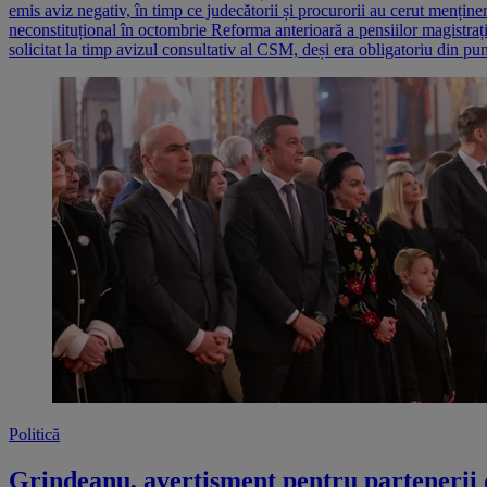
emis aviz negativ, în timp ce judecătorii și procurorii au cerut menține
neconstituțional în octombrie Reforma anterioară a pensiilor magistra
solicitat la timp avizul consultativ al CSM, deși era obligatoriu din p
Politică
Grindeanu, avertisment pentru partenerii 