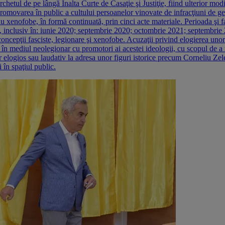
chetul de pe lângă Înalta Curte de Casaţie şi Justiţie, fiind ulterior mo
: promovarea în public a cultului persoanelor vinovate de infracţiuni de 
sau xenofobe, în formă continuată, prin cinci acte materiale. Perioada şi fap
 inclusiv în: iunie 2020; septembrie 2020; octombrie 2021; septembrie 2
şi concepţii fasciste, legionare şi xenofobe. Acuzaţii privind elogierea uno
în mediul neolegionar cu promotori ai acestei ideologii, cu scopul de a
cter elogios sau laudativ la adresa unor figuri istorice precum Corneliu 
 în spaţiul public.