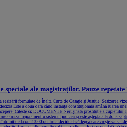
 speciale ale magistraților. Pauze repetate 
 sesizării formulate de Înalta Curte de Casație și Justiție. Sesizarea vi
decizia Este a doua oară când instanţa constituţională amână luarea unei 
după începere. Citește și: DOCUMENTE Nerușinata prostituție a cupletulu
are o miză majoră pentru sistemul judiciar și este așteptată la două săp
 întrunit de la ora 13.00 pentru a decide dacă legea care crește vârsta d
ru judecători au ieșit din nou din sală, iar ședința a fost suspendată. 