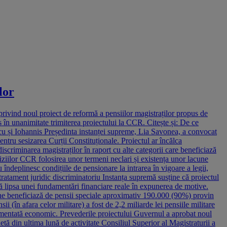
lor
privind noul proiect de reformă a pensiilor magistraților propus de
 în unanimitate trimiterea proiectului la CCR. Citește și: De ce
u și Iohannis Președinta instanței supreme, Lia Savonea, a convocat
entru sesizarea Curții Constituționale. Proiectul ar încălca
scriminarea magistraților în raport cu alte categorii care beneficiază
iziilor CCR folosirea unor termeni neclari și existența unor lacune
 îndeplinesc condițiile de pensionare la intrarea în vigoare a legii,
 tratament juridic discriminatoriu Instanța supremă susține că proiectul
ză lipsa unei fundamentări financiare reale în expunerea de motive.
oane beneficiază de pensii speciale aproximativ 190.000 (90%) provin
ii (în afara celor militare) a fost de 2,2 miliarde lei pensiile militare
amentată economic. Prevederile proiectului Guvernul a aprobat noul
ă din ultima lună de activitate Consiliul Superior al Magistraturii a