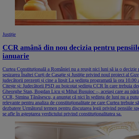
Justiție
CCR amână din nou decizia pentru pensiile 
ianuarie
Curtea Constituțională a României nu a reușit nici luni să ia o decizie
sesizarea Înaltei Curți de Casație și Justiție privind noul proiect al 
judecătorii prezenți și cine a lipsit La ședința programată la ora 10.0
Citește și: Judecătorii PSD au boicotat ședința CCR în care trebuia deci
Gheorghe Stan, Bogdan Licu și Mihai Busuioc –, aceiași care au părăsi
CCR, Simina Tănăsescu, a anunțat că nici în ședința de luni nu a putut 
relevante pentru analiza de constituționalitate pe care Curtea trebuie să
dezbatere Următorul termen pentru discutarea legii privind pensiile spe
se afle în așteptarea verdictului privind constituționalitatea sa.