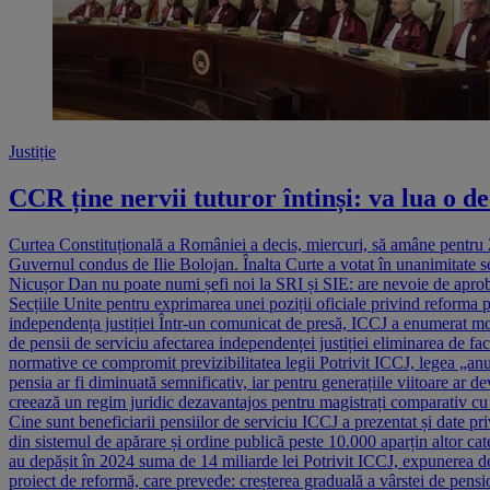
Justiție
CCR ține nervii tuturor întinși: va lua o d
Curtea Constituțională a României a decis, miercuri, să amâne pentru 28
Guvernul condus de Ilie Bolojan. Înalta Curte a votat în unanimitate se
Nicușor Dan nu poate numi șefi noi la SRI și SIE: are nevoie de apr
Secțiile Unite pentru exprimarea unei poziții oficiale privind reforma pe
independența justiției Într-un comunicat de presă, ICCJ a enumerat moti
de pensii de serviciu afectarea independenței justiției eliminarea de f
normative ce compromit previzibilitatea legii Potrivit ICCJ, legea „anule
pensia ar fi diminuată semnificativ, iar pentru generațiile viitoare ar d
creează un regim juridic dezavantajos pentru magistrați comparativ cu a
Cine sunt beneficiarii pensiilor de serviciu ICCJ a prezentat și date 
din sistemul de apărare și ordine publică peste 10.000 aparțin altor categ
au depășit în 2024 suma de 14 miliarde lei Potrivit ICCJ, expunerea 
proiect de reformă, care prevede: creșterea graduală a vârstei de pensi