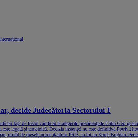
Internațional
ar, decide Judecătoria Sectorului 1
udiciar faţă de fostul candidat la alegerile prezidenţiale Călin Georgescu
este legală şi temeinică. Decizia instanţei nu este definitivă Potrivit hot
olojan, umilit de piesele nomenklaturii PSD, cu tot cu Rareș Bogdan Deciz