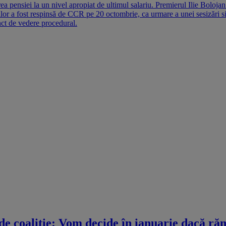
rea pensiei la un nivel apropiat de ultimul salariu. Premierul Ilie Bolojan
ților a fost respinsă de CCR pe 20 octombrie, ca urmare a unei sesizări
unct de vedere procedural.
de coaliție: Vom decide în ianuarie dacă r