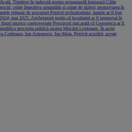
dificată. Trimitere în judecată pentru propagandă legionară Călin
genocid, crime împotriva umanităţii şi crime de război; promovarea în
tele reţinute de procurori Potrivit rechizitoriului, faptele ar fi fost
024; mai 2025. Anchetatorii susţin că inculpatul ar fi promovat în
r figuri istorice controversate Procurorii mai arată că Georgescu ar fi
 modifica percepţia publică asupra Mişcării Legionare. În acest
Zelea Codreanu, Ion Antonescu, Ion Moța. Potrivit acuzării, aceste