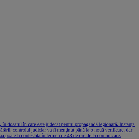
, în dosarul în care este judecat pentru propagandă legionară. Instanţa
ărârii, controlul judiciar va fi menţinut până la o nouă verificare, dar
ia poate fi contestată în termen de 48 de ore de la comunicare.