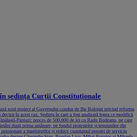
în ședința Curții Constituționale
zează noul proiect al Guvernului condus de Ilie Bolojan privind reforma
decizii în acest caz. Ședința în care a fost analizată legea ce modifică
i Tăpălagă-Pantazi: proces de 500.000 de lei cu Radu Budeanu, pe care
tămâni după prima amânare, pe fondul protestelor și tensiunilor din
e pensionare a magistraților și reduce cuantumul pensiei de serviciu
Este vorba despre Gheorghe Stan, Bogdan Licu, Mihai Busuioc și Mihaela