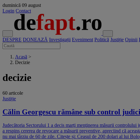
duminică
09 august
Login
Contact
DESPRE
DONEAZĂ
Investigații
Eveniment
Politică
Justiție
Opinii
Acasă
>
Decizie
decizie
60 articole
Justiție
Călin Georgescu rămâne sub control judici
Judecătoria Sectorului 1 a decis marţi menţinerea măsurii controlului j
a respins cererea de revocare a măsurii preventive, apreciind că aceasta 
nu mai târziu de 60 de zile. Citește și: Ceasul de 200 dolari al lui B