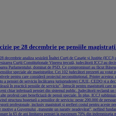
ecizie pe 28 decembrie pe pensiile magistrați
 decembrie analiza sesizării Înaltei Curți de Casație și Justiție (ICCJ) 
sizarea Curții Constituționale Vinerea trecută, judecătorii ICCJ au decis
obarea Parlamentului, dominat de PSD. Ce compromisuri au făcut Băsesc
nsiilor speciale ale magistraților. Cei 102 judecători prezenți au votat p
vele pentru care consideră proiectul neconstituțional. Printre acestea: di
acto a pensiei de serviciu încălcarea jurisprudenței CJUE, CEDO și a dec
ază în practică pensiile de serviciu”, întrucât pentru magistrații care nu
eveni chiar inferioară pensiei din sistemul public. Judecătorii reclamă un
lte profesii care beneficiază de pensii speciale. În plus, ICCJ sublinia
privind structura bugetară a pensiilor de serviciu: peste 200.000 de pers
orii profesionale, inclusiv magistrați și grefieri costul pentru aceste pens
de motive a Guvernului „transmite un narativ neadevărat”, nefiind fund
onare la 65 de ani limitarea pensiei la maximum 70% din indemnizația net