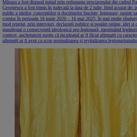
Măsura a fost dispusă iniţial prin ordonanţa procurorului din cadrul Par
Georgescu a fost trimis în judecată la data de 2 iulie, fiind acuzat de
public a ideilor, concepţiilor şi doctrinelor fasciste, legionare, rasiste 
comise în perioada 16 iunie 2020 – 16 mai 2025, în mai multe rânduri,
mod repetat, prin interviuri, declaraţii publice şi postări online, idei 
manifestat o consecvenţă ideologică pro-legionară, menţinând legături 
context, anchetatorii susţin că inculpatul ar fi făcut afirmaţii cu cara
afirmaţii ar fi avut ca scop normalizarea şi revitalizarea legionarismului