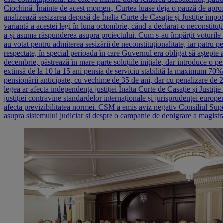
Ciochină. Înainte de acest moment, Curtea luase deja o pauză de aprox
analizează sesizarea depusă de Înalta Curte de Casație și Justiție împ
variantă a acestei legi în luna octombrie, când a declarat-o neconstituț
a-și asuma răspunderea asupra proiectului. Cum s-au împărțit voturile l
au votat pentru admiterea sesizării de neconstituționalitate, iar patru
respectate, în special perioada în care Guvernul era obligat să aștept
decembrie, păstrează în mare parte soluțiile inițiale, dar introduce o pe
extinsă de la 10 la 15 ani pensia de serviciu stabilită la maximum 70%
pensionării anticipate, cu vechime de 35 de ani, dar cu penalizare de 
legea ar afecta independența justiției Înalta Curte de Casație și Justiție
justiției contravine standardelor internaționale și jurisprudenței europ
afecta previzibilitatea normei. CSM a emis aviz negativ Consiliul Super
asupra sistemului judiciar și despre o campanie de denigrare a magistraț