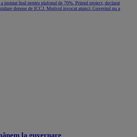
 a insistat însă pentru plafonul de 70%. Primul proiect, declarat
 similare depuse de ICCJ. Motivul invocat atunci: Guvernul nu a
ămânem la guvernare