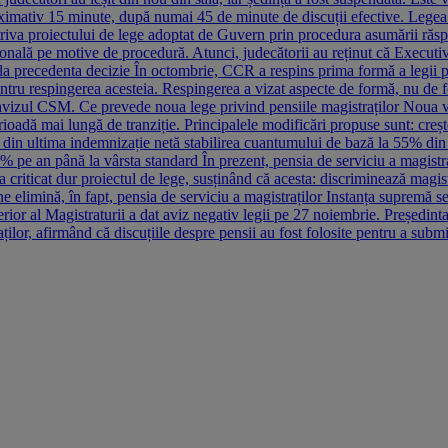
imativ 15 minute, după numai 45 de minute de discuții efective. Legea 
otriva proiectului de lege adoptat de Guvern prin procedura asumării răsp
ională pe motive de procedură. Atunci, judecătorii au reținut că Executiv
a precedenta decizie În octombrie, CCR a respins prima formă a legii pri
 pentru respingerea acesteia. Respingerea a vizat aspecte de formă, nu de
e avizul CSM. Ce prevede noua lege privind pensiile magistraților Noua v
rioadă mai lungă de tranziție. Principalele modificări propuse sunt: creșt
 din ultima indemnizație netă stabilirea cuantumului de bază la 55% din 
2% pe an până la vârsta standard În prezent, pensia de serviciu a magist
 a criticat dur proiectul de lege, susținând că acesta: discriminează magis
ene elimină, în fapt, pensia de serviciu a magistraților Instanța supremă 
ior al Magistraturii a dat aviz negativ legii pe 27 noiembrie. Președinta 
ilor, afirmând că discuțiile despre pensii au fost folosite pentru a submin