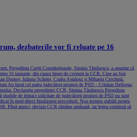
rum, dezbaterile vor fi reluate pe 16
vorum. Președinta Curții Constituționale, Simina Tănăsescu, a anunțat că
pentru 16 ianuarie, din cauza lipsei de cvorum la CCR. Cine au fost
acian Dragoș, Iuliana Scântei, Csaba Astalosz și Mihaela Ciochină.
ă luni Au lipsit cei patru judecători propuși de PSD – Cristian Deliorga,
orumului. Declarația președintei CCR, Simina Tănăsescu Președinta
ă studiile de impact solicitate de judecătorii propuși de PSD nu sunt
edicat în mod direct finalizarea procedurii. Nou termen stabilit pentru
a 10.00. Până atunci, decizia CCR rămâne amânată, iar legea continuă să