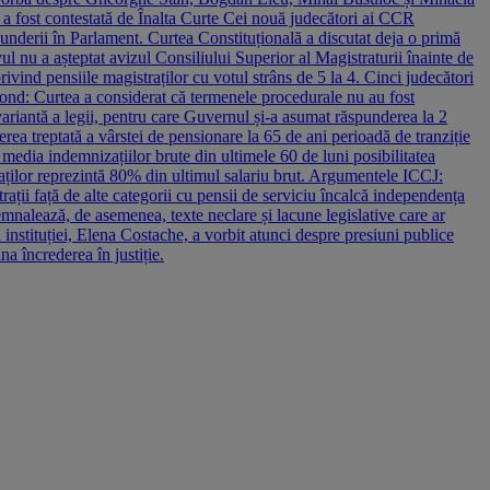
a fost contestată de Înalta Curte Cei nouă judecători ai CCR
underii în Parlament. Curtea Constituțională a discutat deja o primă
ul nu a așteptat avizul Consiliului Superior al Magistraturii înainte de
vind pensiile magistraților cu votul strâns de 5 la 4. Cinci judecători
 fond: Curtea a considerat că termenele procedurale nu au fost
ariantă a legii, pentru care Guvernul și-a asumat răspunderea la 2
erea treptată a vârstei de pensionare la 65 de ani perioadă de tranziție
media indemnizațiilor brute din ultimele 60 de luni posibilitatea
raților reprezintă 80% din ultimul salariu brut. Argumentele ICCJ:
trații față de alte categorii cu pensii de serviciu încalcă independența
semnalează, de asemenea, texte neclare și lacune legislative care ar
instituției, Elena Costache, a vorbit atunci despre presiuni publice
a încrederea în justiție.