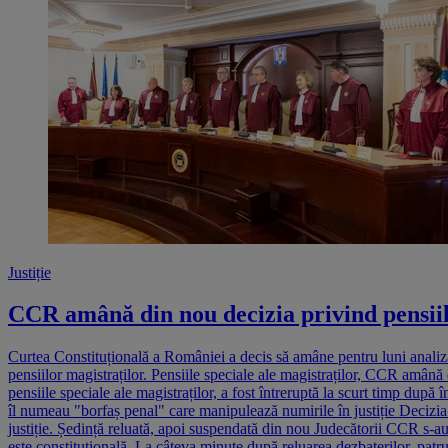
Justiție
CCR amână din nou decizia privind pensiile
Curtea Constituțională a României a decis să amâne pentru luni analiza
pensiilor magistraților. Pensiile speciale ale magistraților, CCR amână 
pensiile speciale ale magistraților, a fost întreruptă la scurt timp 
îl numeau "borfaș penal" care manipulează numirile în justiție Decizia 
justiție. Ședință reluată, apoi suspendată din nou Judecătorii CCR s-au
este constituțională. La câteva minute după reluarea dezbaterilor, pat