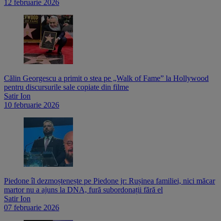
12 februarie 2026
Călin Georgescu a primit o stea pe „Walk of Fame” la Hollywood
pentru discursurile sale copiate din filme
Satir Ion
10 februarie 2026
Piedone îl dezmoștenește pe Piedone jr: Rușinea familiei, nici măcar
martor nu a ajuns la DNA, fură subordonații fără el
Satir Ion
07 februarie 2026