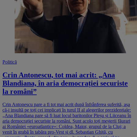
Politică
Crin Antonescu, tot mai acrit: „Ana
Blandiana, în aria democrației securiste
la români”
Crin Antonescu pare a fi tot mai acrit după înfrânferea suferită, așa
că-i insultă pe toți cei implicați în turul II al alegerilor prezidențiale:
„Ana Blandiana pare să fi luat locul baritonilor Pleșu și Liiceanu în
aria democrației securiste la români. Sunt acolo toți meșterii făurari
ai României «euroatlantice»: Coldea, Maior, grupul de la Cluj; a
venit în grabă în tabăra pro-Vest și dl. Sebastian Ghiță, cu