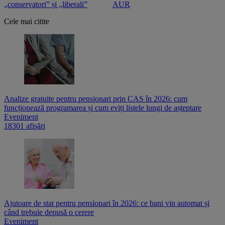
„conservatori” și „liberali”
AUR
Cele mai citite
Analize gratuite pentru pensionari prin CAS în 2026: cum
funcționează programarea și cum eviți listele lungi de așteptare
Eveniment
18301 afișări
Ajutoare de stat pentru pensionari în 2026: ce bani vin automat și
când trebuie depusă o cerere
Eveniment