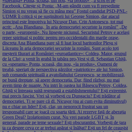
«speranța» Ponta, scoasă, din nou, «la produs»”, a scris el pe
Facebook. Citește și: Ponta: „M-am gândit cum va fi președinte
Simion și nu vreau să fie cu mâna mea” Fostul candidat PSD-PNL-
UDMR îi critică și pe susținătorii lui George Simion, dar atacul
principal este împotriva lui Nicușor Dan. Crin Antonescu, tot mai
acrit: „Ana Blandiana, în aria democrației securiste la români” „De
o parte, «europenii». Nu lipsește niciunul. Securistul Petrov e același
reper spiritual și politic pentru pro-occidentalii din marile orașe,
discreta Ana Blandiana pare să fi luat locul baritonilor Pleșu și
Liiceanu în aria democrației securiste la români. Sunt acolo toți
meșterii făurari ai României «euroatlantice»: Coldea, Maior, grupul
de la Cluj; a venit în grabă în tabăra pro-Vest și dl. Sebastian Ghiță,
cu «speranța» Ponta, scoasă, din nou, «la produs». Oameni de
treabă, speriați de perspectiva gărzilor «patriotice» ale lui Simion,
sub comanda spirituală a ayatollahului Georgescu, se mobilizează,
pe bună dreptate, să apere democrația. Dar, fiind război, nu mai
avem timp de nuanțe. Nu intri în oastea lui Băsescu/Petrov, Coldea,
Ghiță și întreaga suită regrupată a establishmentului? Ești extremist,
mai precis fascist. Vrei să vorbești cu Dungaciu? Ești trădător al
democrației. Ți se pare că dl. Nicușor (nu ai cum evita diminutivul)
nu e chiar un lider? Ești, clar, un nenorocit frustrat sau un
iresponsabil care se joacă cu soarta țării. Ai rezerve față de aberația
Green Deal? Izolaționism curat. Nu vrei parade LGBT și, în
general, parade pe teme sexuale? Ești obscurantist. Vorbești de țara
ta ca despre ceva ce ar trebui apărat și înălțat? Ești un fel de ceaușist