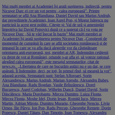
Mai mulți membri ai Academiei își arată susținerea, indirectă, pentru
Nicușor Dan: ei cer un vot pentru „calea europeană”. Printre
semnatari se află Ana Blandiana, Daniel David sau Marius Andruh,
dar președintele Academiei, Ioan Aurel Pop, și Mugur Isărescu nu
participă la acest gest politic. Citește și: Val de ură și amenințări
împotriva lui David Popovici după ce a sugerat că-l va vota pe
Nicușor Dan: „Să te văd înecat în bazin” Mai mulți membri ai
Academiei își arată susținerea pentru Nicușor Dan „Conştienţi de
momentul de cumpănă în care se află societatea românească şi de
impasul în care se va afla dacă alegerile vor da câştigătoare
orientarea anti-europeană, noi, membri ai AR, îndemnăm cetăţenii
cu drept de vot ai României, oriunde s-ar afla ei, să voteze raţional,
alegând calea europeană”, este mesajul semnatarilor, citat de
news.ro. „Libertatea de care ne bucurăm astăzi nu e un dat, se cere
apărată. Îi îndemnăm, deci, pe toţi, în primul rînd, să meargă la vot”,
adaugă aceştia. Semnatarii sunt: Ştefan Afloroaei, Sorin
Alexandrescu, Marius Andruh, Marian Aprodu, Alexandru Babeş,
Ana Blandiana, Radu Bogdan, Vasile Brînzănescu, Dorel
Bucurescu, Aurel Codoban, Wilhelm Dancă, Daniel David, Sorin
Dăscălescu, Maria Dorobanţu, Mircea Dumitru, Luiza Flonta,
Mircea Flonta, Moshe Idel, Dorin Ieşan, Romiţă Iucu, Mircea
Martin, Adrian Miroiu, Dumitru Murariu, Gheorghe Nenciu, Liviu
Ornea, Ilie Pârvu, Ion Pop, Radu Precup, Gheorghe Remete, Dorin
Popescu, Daniel Tătaru, Dan Timotin, Ioan Tomescu, Alexandru