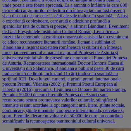
unde poezia este foarte apreciată. Ea a amintit o întâlnire la care 800
de membri ai grupurilor de lectură din întreaga țară au fost prezenți
și au discutat despre cele 11 cărți ale sale traduse în spaniolă. „A fost
o experiență copleșitoare, care arată o adeziune profundă a
spaniolilor față de cultură și poezie,” a afirmat Blandiana. Eveniment
de Gală Președintele Institutului Cultural Român, Liviu Jicman,
prezent la ceremonie, a exprimat onoarea de a asista la un eveniment
ce aduce recunoaștere literaturii române. Jicman a subliniat că
Blandiana a inspirat societatea românească și cititorii din întreaga
lume, iar evenimentul a marcat majoratul Prințesei de Asturia și
aniversarea rolului său de președinte de onoare al Fundației Prințesa
de Asturia. Recunoașterea internațională Doctor Honoris Causa al
Universității din Salamanca, Blandiana a publicat peste 30 de cărți
traduse în 25 de limbi, incluzând 11 cărți traduse în spaniolă cu
sprijinul ICR. De-a lungul carierei, a primit premii internaționale
precum Premiul Vilenica (2002) și Premiul Poetul European al
Libertății (2016), precum și Legiunea de Onoare din partea Franței.
Premiul: 50.000 de euro Premiile Prințesa de Asturia sunt
recunoscute pentru promovarea valorilor culturale, științifice și
umaniste și sunt acordate la opt categorii: artă, litere, științe sociale,
comunicare, științe umaniste, cooperare internațională, cercetare și
sport. Premiile, fiecare în valoare de 50.000 de euro, au contribuit
semnificativ la recunoașterea patrimoniului cultural universal.