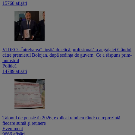
15768 afișări
VIDEO „Întrebarea” lipsită de etică profesională a angajatei Gândul
către premierul Bolojan, după ședința de guvern. Ce a răspuns prim-
ministrul
Politică
14789 afișări
Talonul de pensie în 2026, explicat rând cu rând: ce reprezintă
fiecare sumă și reținere
Eveniment
9666 afișări