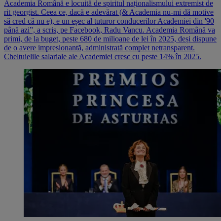
Academia Română e locuită de spiritul naționalismului extremist de
rit georgist. Ceea ce, dacă e adevărat (& Academia nu-mi dă motive
să cred că nu e), e un eșec al tuturor conducerilor Academiei din '90
până azi”, a scris, pe Facebook, Radu Vancu. Academia Română va
primi, de la buget, peste 680 de milioane de lei în 2025, deși dispune
de o avere impresionantă, administrată complet netransparent.
Cheltuielile salariale ale Academiei cresc cu peste 14% în 2025.