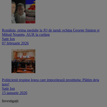
România, prima medalie la JO de iarnă: echipa George Simion și
Mihail Neamțu, AUR la curling
Satir Ion
07 februarie 2026
Politicienii resping legea care impozitează prostituția: Plătim deja
taxe!
Satir Ion
15 ianuarie 2026
Investigații