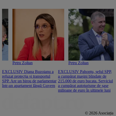
Petru Zoltan
Petru Zoltan
EXCLUSIV Diana Buzoianu a
EXCLUSIV Pahonțu, șeful SPP,
E
refuzat protecția și transportul
a cumpărat mașini blindate de
u
SPP. Are un birou de parlamentar
215.000 de euro bucata. Serviciul
c
într-un apartament lângă Guvern
a cumpărat autoturisme de șase
O
milioane de euro în ultimele luni
p
© 2026 Asociația