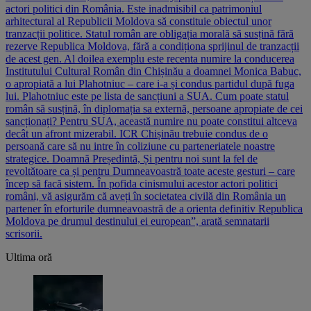
actori politici din România. Este inadmisibil ca patrimoniul
arhitectural al Republicii Moldova să constituie obiectul unor
tranzacții politice. Statul român are obligația morală să susțină fără
rezerve Republica Moldova, fără a condiționa sprijinul de tranzacții
de acest gen. Al doilea exemplu este recenta numire la conducerea
Institutului Cultural Român din Chișinău a doamnei Monica Babuc,
o apropiată a lui Plahotniuc – care i-a și condus partidul după fuga
lui. Plahotniuc este pe lista de sancțiuni a SUA. Cum poate statul
român să susțină, în diplomația sa externă, persoane apropiate de cei
sancționați? Pentru SUA, această numire nu poate constitui altceva
decât un afront mizerabil. ICR Chișinău trebuie condus de o
persoană care să nu intre în coliziune cu parteneriatele noastre
strategice. Doamnă Președintă, Și pentru noi sunt la fel de
revoltătoare ca și pentru Dumneavoastră toate aceste gesturi – care
încep să facă sistem. În pofida cinismului acestor actori politici
români, vă asigurăm că aveți în societatea civilă din România un
partener în eforturile dumneavoastră de a orienta definitiv Republica
Moldova pe drumul destinului ei european”, arată semnatarii
scrisorii.
Ultima oră