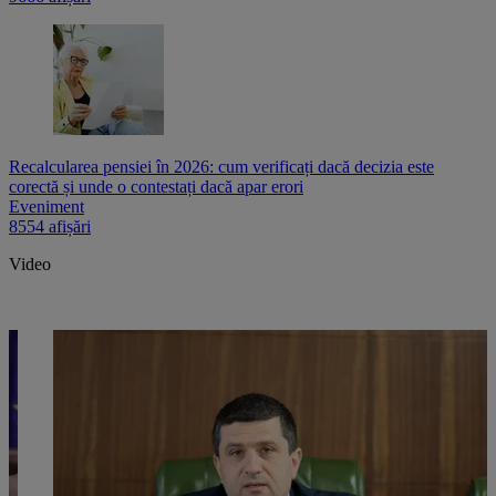
Recalcularea pensiei în 2026: cum verificați dacă decizia este
corectă și unde o contestați dacă apar erori
Eveniment
8554 afișări
Video