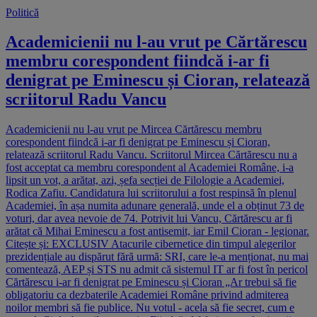
Politică
Academicienii nu l-au vrut pe Cărtărescu
membru corespondent fiindcă i-ar fi
denigrat pe Eminescu și Cioran, relatează
scriitorul Radu Vancu
Academicienii nu l-au vrut pe Mircea Cărtărescu membru
corespondent fiindcă i-ar fi denigrat pe Eminescu și Cioran,
relatează scriitorul Radu Vancu. Scriitorul Mircea Cărtărescu nu a
fost acceptat ca membru corespondent al Academiei Române, i-a
lipsit un vot, a arătat, azi, șefa secției de Filologie a Academiei,
Rodica Zafiu. Candidatura lui scriitorului a fost respinsă în plenul
Academiei, în așa numita adunare generală, unde el a obținut 73 de
voturi, dar avea nevoie de 74. Potrivit lui Vancu, Cărtărescu ar fi
arătat că Mihai Eminescu a fost antisemit, iar Emil Cioran - legionar.
Citește și: EXCLUSIV Atacurile cibernetice din timpul alegerilor
prezidențiale au dispărut fără urmă: SRI, care le-a menționat, nu mai
comentează, AEP și STS nu admit că sistemul IT ar fi fost în pericol
Cărtărescu i-ar fi denigrat pe Eminescu și Cioran „Ar trebui să fie
obligatoriu ca dezbaterile Academiei Române privind admiterea
noilor membri să fie publice. Nu votul - acela să fie secret, cum e