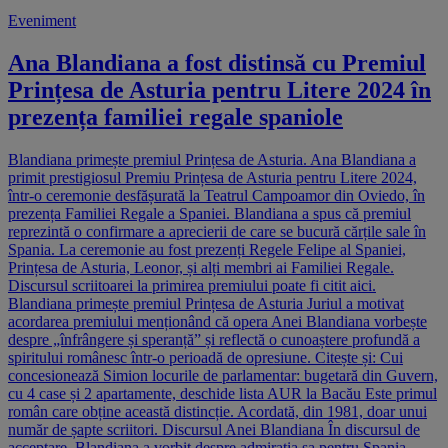
Eveniment
Ana Blandiana a fost distinsă cu Premiul
Prințesa de Asturia pentru Litere 2024 în
prezența familiei regale spaniole
Blandiana primește premiul Prințesa de Asturia. Ana Blandiana a
primit prestigiosul Premiu Prințesa de Asturia pentru Litere 2024,
într-o ceremonie desfășurată la Teatrul Campoamor din Oviedo, în
prezența Familiei Regale a Spaniei. Blandiana a spus că premiul
reprezintă o confirmare a aprecierii de care se bucură cărțile sale în
Spania. La ceremonie au fost prezenți Regele Felipe al Spaniei,
Prințesa de Asturia, Leonor, și alți membri ai Familiei Regale.
Discursul scriitoarei la primirea premiului poate fi citit aici.
Blandiana primește premiul Prințesa de Asturia Juriul a motivat
acordarea premiului menționând că opera Anei Blandiana vorbește
despre „înfrângere și speranță” și reflectă o cunoaștere profundă a
spiritului românesc într-o perioadă de opresiune. Citește și: Cui
concesionează Simion locurile de parlamentar: bugetară din Guvern,
cu 4 case și 2 apartamente, deschide lista AUR la Bacău Este primul
român care obține această distincție. Acordată, din 1981, doar unui
număr de șapte scriitori. Discursul Anei Blandiana În discursul de
acceptare, Blandiana a vorbit despre admirația sa pentru Spania,