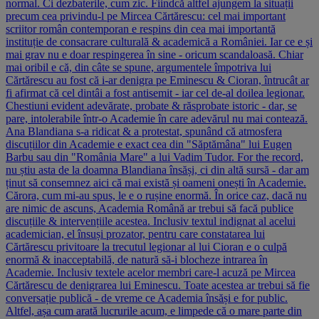
normal. Ci dezbaterile, cum zic. Fiindcă altfel ajungem la situații
precum cea privindu-l pe Mircea Cărtărescu: cel mai important
scriitor român contemporan e respins din cea mai importantă
instituție de consacrare culturală & academică a României. Iar ce e și
mai grav nu e doar respingerea în sine - oricum scandaloasă. Chiar
mai oribil e că, din câte se spune, argumentele împotriva lui
Cărtărescu au fost că i-ar denigra pe Eminescu & Cioran, întrucât ar
fi afirmat că cel dintâi a fost antisemit - iar cel de-al doilea legionar.
Chestiuni evident adevărate, probate & răsprobate istoric - dar, se
pare, intolerabile într-o Academie în care adevărul nu mai contează.
Ana Blandiana s-a ridicat & a protestat, spunând că atmosfera
discuțiilor din Academie e exact cea din "Săptămâna" lui Eugen
Barbu sau din "România Mare" a lui Vadim Tudor. For the record,
nu știu asta de la doamna Blandiana însăși, ci din altă sursă - dar am
ținut să consemnez aici că mai există și oameni onești în Academie.
Cărora, cum mi-au spus, le e o rușine enormă. În orice caz, dacă nu
are nimic de ascuns, Academia Română ar trebui să facă publice
discuțiile & intervențiile acestea. Inclusiv textul indignat al acelui
academician, el însuși prozator, pentru care constatarea lui
Cărtărescu privitoare la trecutul legionar al lui Cioran e o culpă
enormă & inacceptabilă, de natură să-i blocheze intrarea în
Academie. Inclusiv textele acelor membri care-l acuză pe Mircea
Cărtărescu de denigrarea lui Eminescu. Toate acestea ar trebui să fie
conversație publică - de vreme ce Academia însăși e for public.
Altfel, așa cum arată lucrurile acum, e limpede că o mare parte din