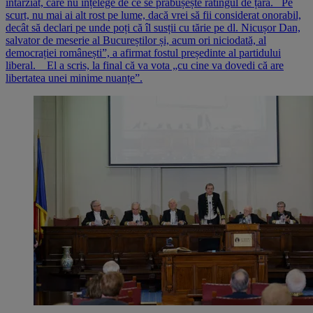
întârziat, care nu înțelege de ce se prăbușește ratingul de țară. Pe
scurt, nu mai ai alt rost pe lume, dacă vrei să fii considerat onorabil,
decât să declari pe unde poți că îl susții cu tărie pe dl. Nicușor Dan,
salvator de meserie al Bucureștilor și, acum ori niciodată, al
democrației românești”, a afirmat fostul președinte al partidului
liberal. El a scris, la final că va vota „cu cine va dovedi că are
libertatea unei minime nuanțe”.