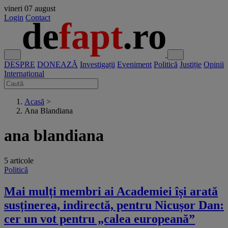
vineri
07 august
Login
Contact
DESPRE
DONEAZĂ
Investigații
Eveniment
Politică
Justiție
Opinii
Internațional
Acasă
>
Ana Blandiana
ana blandiana
5 articole
Politică
Mai mulți membri ai Academiei își arată
susținerea, indirectă, pentru Nicușor Dan:
cer un vot pentru „calea europeană”