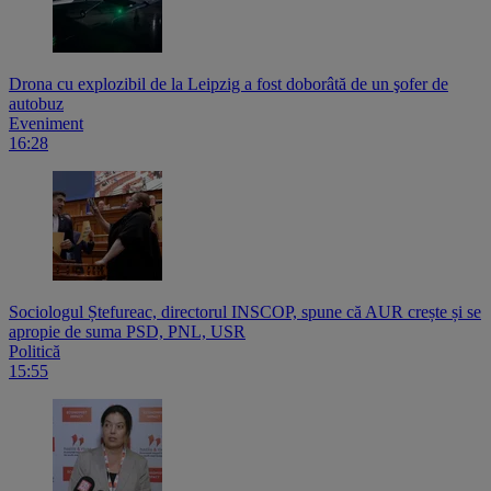
Drona cu explozibil de la Leipzig a fost doborâtă de un şofer de
autobuz
Eveniment
16:28
Sociologul Ștefureac, directorul INSCOP, spune că AUR crește și se
apropie de suma PSD, PNL, USR
Politică
15:55