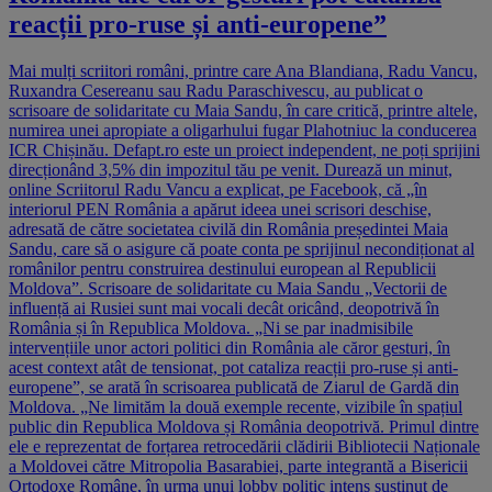
reacții pro-ruse și anti-europene”
Mai mulți scriitori români, printre care Ana Blandiana, Radu Vancu,
Ruxandra Cesereanu sau Radu Paraschivescu, au publicat o
scrisoare de solidaritate cu Maia Sandu, în care critică, printre altele,
numirea unei apropiate a oligarhului fugar Plahotniuc la conducerea
ICR Chișinău. Defapt.ro este un proiect independent, ne poți sprijini
direcționând 3,5% din impozitul tău pe venit. Durează un minut,
online Scriitorul Radu Vancu a explicat, pe Facebook, că „în
interiorul PEN România a apărut ideea unei scrisori deschise,
adresată de către societatea civilă din România președintei Maia
Sandu, care să o asigure că poate conta pe sprijinul necondiționat al
românilor pentru construirea destinului european al Republicii
Moldova”. Scrisoare de solidaritate cu Maia Sandu „Vectorii de
influență ai Rusiei sunt mai vocali decât oricând, deopotrivă în
România și în Republica Moldova. „Ni se par inadmisibile
intervențiile unor actori politici din România ale căror gesturi, în
acest context atât de tensionat, pot cataliza reacții pro-ruse și anti-
europene”, se arată în scrisoarea publicată de Ziarul de Gardă din
Moldova. „Ne limităm la două exemple recente, vizibile în spațiul
public din Republica Moldova și România deopotrivă. Primul dintre
ele e reprezentat de forțarea retrocedării clădirii Bibliotecii Naționale
a Moldovei către Mitropolia Basarabiei, parte integrantă a Bisericii
Ortodoxe Române, în urma unui lobby politic intens susținut de