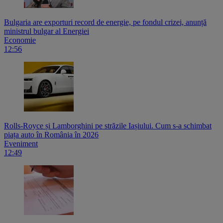
Bulgaria are exporturi record de energie, pe fondul crizei, anunță
ministrul bulgar al Energiei
Economie
12:56
Rolls-Royce și Lamborghini pe străzile Iașiului. Cum s-a schimbat
piața auto în România în 2026
Eveniment
12:49