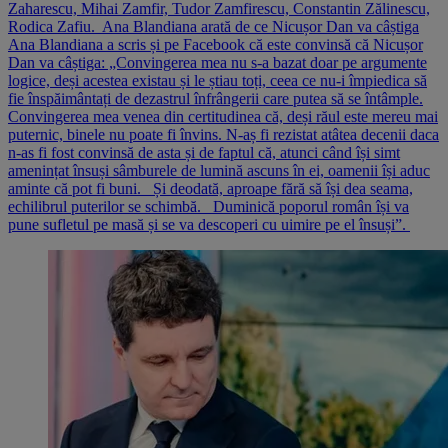
Zaharescu, Mihai Zamfir, Tudor Zamfirescu, Constantin Zălinescu,
Rodica Zafiu. Ana Blandiana arată de ce Nicușor Dan va câștiga
Ana Blandiana a scris și pe Facebook că este convinsă că Nicușor
Dan va câștiga: „Convingerea mea nu s-a bazat doar pe argumente
logice, deși acestea existau și le știau toți, ceea ce nu-i împiedica să
fie înspăimântați de dezastrul înfrângerii care putea să se întâmple.
Convingerea mea venea din certitudinea că, deși răul este mereu mai
puternic, binele nu poate fi învins. N-aș fi rezistat atâtea decenii daca
n-as fi fost convinsă de asta și de faptul că, atunci când își simt
amenințat însuși sâmburele de lumină ascuns în ei, oamenii își aduc
aminte că pot fi buni. Și deodată, aproape fără să își dea seama,
echilibrul puterilor se schimbă. Duminică poporul român își va
pune sufletul pe masă și se va descoperi cu uimire pe el însuși”.