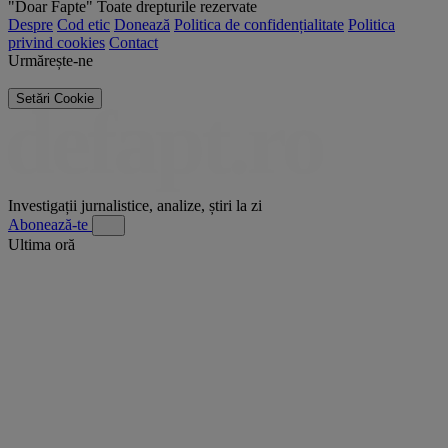
"Doar Fapte"
Toate drepturile rezervate
Despre
Cod etic
Donează
Politica de confidențialitate
Politica
privind cookies
Contact
Urmărește-ne
Setări Cookie
Investigații jurnalistice, analize, știri la zi
Abonează-te
Ultima oră