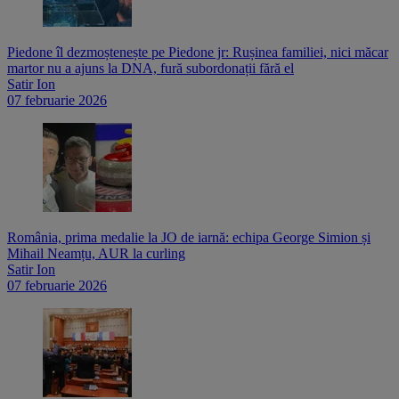
Piedone îl dezmoștenește pe Piedone jr: Rușinea familiei, nici măcar
martor nu a ajuns la DNA, fură subordonații fără el
Satir Ion
07 februarie 2026
România, prima medalie la JO de iarnă: echipa George Simion și
Mihail Neamțu, AUR la curling
Satir Ion
07 februarie 2026