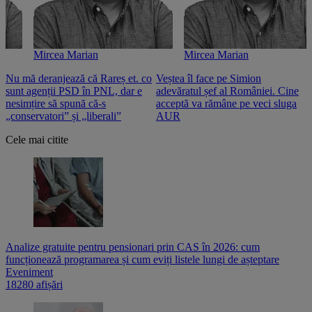
Mircea Marian
Mircea Marian
Nu mă deranjează că Rareș et. co
Veștea îl face pe Simion
S
sunt agenții PSD în PNL, dar e
adevăratul șef al României. Cine
n
nesimțire să spună că-s
acceptă va rămâne pe veci sluga
o
„conservatori” și „liberali”
AUR
Cele mai citite
Analize gratuite pentru pensionari prin CAS în 2026: cum
funcționează programarea și cum eviți listele lungi de așteptare
Eveniment
18280 afișări