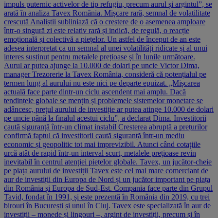
impuls puternic activelor de tip refugiu, precum aurul și argintul”, se
arată în analiza Tavex România. Mișcare rară, semnal de volatilitate
crescută Analiștii subliniază că o creștere de o asemenea amploare
într-o singură zi este relativ rară și indică, de regulă, o reacție
emoțională și colectivă a piețelor. Un astfel de început de an este
adesea interpretat ca un semnal al unei volatilități ridicate și al unui
interes susținut pentru metalele prețioase și în lunile următoare.
Aurul ar putea ajunge la 10.000 de dolari pe uncie Victor Dima,
manager Trezorerie la Tavex România, consideră că potențialul pe
termen lung al aurului nu este nici pe departe epuizat. „Mișcarea
actuală face parte dintr-un ciclu ascendent mai amplu. Dacă
tendințele globale se mențin și problemele sistemelor monetare se
adâncesc, prețul aurului de investiție ar putea atinge 10.000 de dolari
pe uncie până la finalul acestui ciclu”, a declarat Dima. Investitorii
caută siguranță într-un climat instabil Creșterea abruptă a prețurilor
confirmă faptul că investitorii caută siguranță într-un mediu
economic și geopolitic tot mai imprevizibil. Atunci când cotațiile
urcă atât de rapid într-un interval scurt, metalele prețioase revin
inevitabil în centrul atenției piețelor globale. Tavex, un jucător-cheie
pe piața aurului de investiții Tavex este cel mai mare comerciant de
aur de investiții din Europa de Nord și un jucător important pe piața
din România și Europa de Sud-Est. Compania face parte din Grupul
Tavid, fondat în 1991, și este prezentă în România din 2019, cu trei
birouri în București și unul în Cluj. Tavex este specializată în aur de
investiții – monede și lingouri –, argint de investiții, precum și în