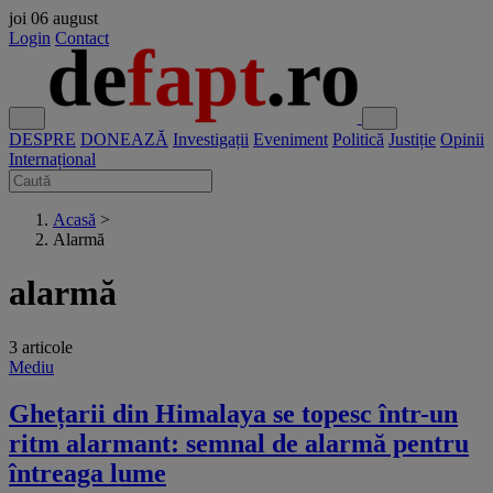
joi
06 august
Login
Contact
DESPRE
DONEAZĂ
Investigații
Eveniment
Politică
Justiție
Opinii
Internațional
Acasă
>
Alarmă
alarmă
3 articole
Mediu
Ghețarii din Himalaya se topesc într-un
ritm alarmant: semnal de alarmă pentru
întreaga lume