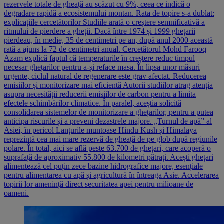
rezervele totale de gheață au scăzut cu 9%, ceea ce indică o
degradare rapidă a ecosistemului montan. Rata de topire s-a dublat:
explicațiile cercetătorilor Studiile arată o creștere semnificativă a
ritmului de pierdere a gheții. Dacă între 1974 și 1999 ghețarii
pierdeau, în medie, 35 de centimetri pe an, după anul 2000 această
rată a ajuns la 72 de centimetri anual. Cercetătorul Mohd Farooq
Azam explică faptul că temperaturile în creștere reduc timpul
necesar ghețarilor pentru a-și reface masa. În lipsa unor măsuri
urgente, ciclul natural de regenerare este grav afectat. Reducerea
emisiilor și monitorizare mai eficientă Autorii studiilor atrag atenția
asupra necesității reducerii emisiilor de carbon pentru a limita
efectele schimbărilor climatice. În paralel, aceștia solicită
consolidarea sistemelor de monitorizare a ghețarilor, pentru a putea
anticipa riscurile și a preveni dezastrele majore. „Turnul de apă” al
Asiei, în pericol Lanțurile muntoase Hindu Kush și Himalaya
reprezintă cea mai mare rezervă de gheață de pe glob după regiunile
polare. În total, aici se află peste 63.700 de ghețari, care acoperă o
suprafață de aproximativ 55.800 de kilometri pătrați. Acești ghețari
alimentează cel puțin zece bazine hidrografice majore, esențiale
pentru alimentarea cu apă și agricultură în întreaga Asie. Accelerarea
topirii lor amenință direct securitatea apei pentru milioane de
oameni.