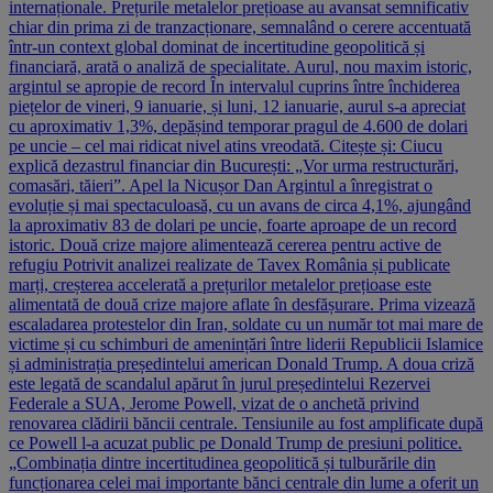
internaționale. Prețurile metalelor prețioase au avansat semnificativ
chiar din prima zi de tranzacționare, semnalând o cerere accentuată
într-un context global dominat de incertitudine geopolitică și
financiară, arată o analiză de specialitate. Aurul, nou maxim istoric,
argintul se apropie de record În intervalul cuprins între închiderea
piețelor de vineri, 9 ianuarie, și luni, 12 ianuarie, aurul s-a apreciat
cu aproximativ 1,3%, depășind temporar pragul de 4.600 de dolari
pe uncie – cel mai ridicat nivel atins vreodată. Citește și: Ciucu
explică dezastrul financiar din București: „Vor urma restructurări,
comasări, tăieri”. Apel la Nicușor Dan Argintul a înregistrat o
evoluție și mai spectaculoasă, cu un avans de circa 4,1%, ajungând
la aproximativ 83 de dolari pe uncie, foarte aproape de un record
istoric. Două crize majore alimentează cererea pentru active de
refugiu Potrivit analizei realizate de Tavex România și publicate
marți, creșterea accelerată a prețurilor metalelor prețioase este
alimentată de două crize majore aflate în desfășurare. Prima vizează
escaladarea protestelor din Iran, soldate cu un număr tot mai mare de
victime și cu schimburi de amenințări între liderii Republicii Islamice
și administrația președintelui american Donald Trump. A doua criză
este legată de scandalul apărut în jurul președintelui Rezervei
Federale a SUA, Jerome Powell, vizat de o anchetă privind
renovarea clădirii băncii centrale. Tensiunile au fost amplificate după
ce Powell l-a acuzat public pe Donald Trump de presiuni politice.
„Combinația dintre incertitudinea geopolitică și tulburările din
funcționarea celei mai importante bănci centrale din lume a oferit un