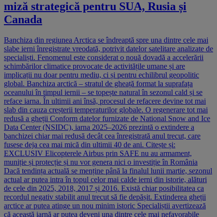
miză strategică pentru SUA, Rusia și
Canada
Banchiza din regiunea Arctica se îndreaptă spre una dintre cele mai
slabe ierni înregistrate vreodată, potrivit datelor satelitare analizate de
specialiști. Fenomenul este considerat o nouă dovadă a accelerării
schimbărilor climatice provocate de activitățile umane și are
implicații nu doar pentru mediu, ci și pentru echilibrul geopolitic
global. Banchiza arctică – stratul de gheață format la suprafața
oceanului în timpul iernii – se topește natural în sezonul cald și se
reface iarna. În ultimii ani însă, procesul de refacere devine tot mai
slab din cauza creșterii temperaturilor globale. O regenerare tot mai
redusă a gheții Conform datelor furnizate de National Snow and Ice
Data Center (NSIDC), iarna 2025–2026 prezintă o extindere a
banchizei chiar mai redusă decât cea înregistrată anul trecut, care
fusese deja cea mai mică din ultimii 40 de ani. Citește și:
EXCLUSIV Elicopterele Airbus prin SAFE nu au armament,
muniție și protecție și nu vor genera nici o investiție în România
Dacă tendința actuală se menține până la finalul lunii martie, sezonul
actual ar putea intra în topul celor mai calde ierni din istorie, alături
de cele din 2025, 2018, 2017 și 2016. Există chiar posibilitatea ca
recordul negativ stabilit anul trecut să fie depășit. Extinderea gheții
arctice ar putea atinge un nou minim istoric Specialiștii avertizează
că această iarnă ar putea deveni una dintre cele mai nefavorabile