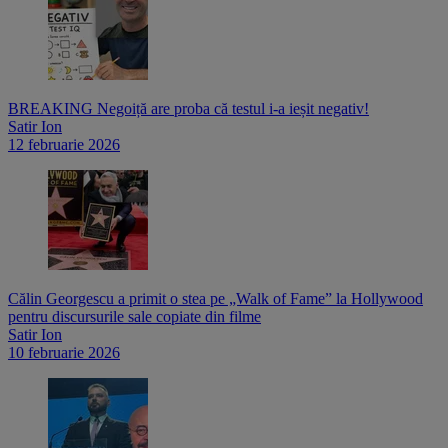
BREAKING Negoiță are proba că testul i-a ieșit negativ!
Satir Ion
12 februarie 2026
Călin Georgescu a primit o stea pe „Walk of Fame” la Hollywood
pentru discursurile sale copiate din filme
Satir Ion
10 februarie 2026