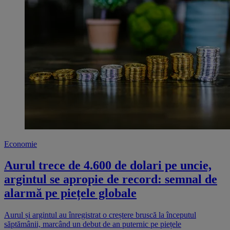
Economie
Aurul trece de 4.600 de dolari pe uncie,
argintul se apropie de record: semnal de
alarmă pe piețele globale
Aurul și argintul au înregistrat o creștere bruscă la începutul
săptămânii, marcând un debut de an puternic pe piețele