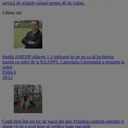
servicii de schimb valutar pentru 46 de valute.
Ultima oră
Inutila AMEPIP plătește 1,3 milioane lei pe an ca să închirieze
mașini cu șofer de la RAAPPS. Cancelaria Guvernului a renunțat la
șoferi
Politică
18:12
Copil rănit într-un loc de joacă din Iași: Primăria contestă amenda și
spune că nu a avut timp să verifice toate parcurile