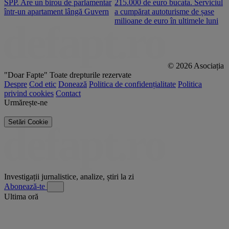
SPP. Are un birou de parlamentar
215.000 de euro bucata. Serviciul
c
într-un apartament lângă Guvern
a cumpărat autoturisme de șase
O
milioane de euro în ultimele luni
p
© 2026 Asociația
"Doar Fapte"
Toate drepturile rezervate
Despre
Cod etic
Donează
Politica de confidențialitate
Politica
privind cookies
Contact
Urmărește-ne
Setări Cookie
Investigații jurnalistice, analize, știri la zi
Abonează-te
Ultima oră