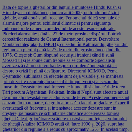
Rata de topire a ghețarilor din lanțurile muntoase Hindu Kush și
Himalaya s-a dublat începând cu anii 2000, pe fondul încălzirii
globale, arată două studii recente. Fenomenul ridică semnale de
alarmă majore pentru echilibrul climatic și pentru siguranța
milioanelor de oameni care depind de aceste resurse naturale.
Pierderi alarmante: până la 27 de metri grosime dispăruți Potrivit
cercetărilor realizate de Centrul Internațional pentru Dezvoltare
Montană Integrată (ICIMOD), cu sediul în Kathmandu, ghețarii din
regiune au pierdut până la 27 de metri din grosime începând din
1975. Citește și: Cum răspund securiștii iranieni când îi sună
Mossad-ul și le spune cum trebuie să se comporte Specialiștii
avertizează că nu este vorba despre o problemă îndepărtată, ci
despre o criză în plină desfășurare. Directorul ICIMOD, Pema
Gyamtsho, subliniază că efectele sunt deja vizibile și se manifestă
prin dezastre recurente, în special în timpul verii și al sezonului
musonic. Dezastre tot mai frecvente: inundații și alunecări de teren
Țări precum Afganistan, Pakistan, India și Nepal sunt afectate anual
de inundații devastatoare și alunecări de teren. Aceste fenomene sunt
cauzate, în mare parte, de golirea bruscă a lacurilor glaciare. Experții
avertizează că frecvența și intensitatea acestor dezastre sunt în
creștere, pe măsură ce schimbările climatice accelerează topirea
gheții. Date îngrijorătoare: scădere masivă a suprafeței și volumului
de gheață Analiza ICIMOD arată că, între 1990 și 2020, suprafața
ghețarilor din regiune s-a redus cu aproximativ 12%. În același timp,