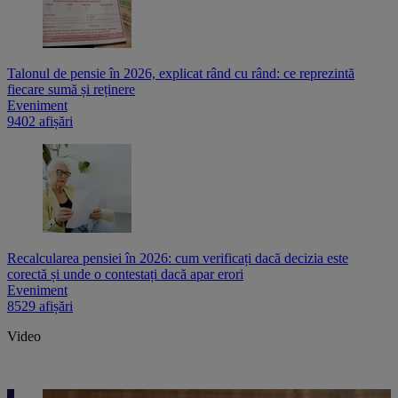
Talonul de pensie în 2026, explicat rând cu rând: ce reprezintă
fiecare sumă și reținere
Eveniment
9402 afișări
Recalcularea pensiei în 2026: cum verificați dacă decizia este
corectă și unde o contestați dacă apar erori
Eveniment
8529 afișări
Video