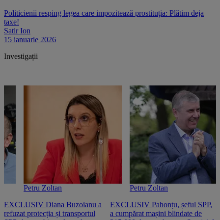
Politicienii resping legea care impozitează prostituția: Plătim deja
taxe!
Satir Ion
15 ianuarie 2026
Investigații
Petru Zoltan
Petru Zoltan
EXCLUSIV Diana Buzoianu a
EXCLUSIV Pahonțu, șeful SPP,
E
refuzat protecția și transportul
a cumpărat mașini blindate de
u