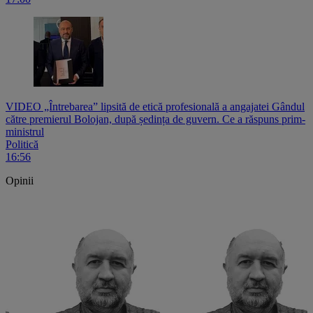
VIDEO „Întrebarea” lipsită de etică profesională a angajatei Gândul
către premierul Bolojan, după ședința de guvern. Ce a răspuns prim-
ministrul
Politică
16:56
Opinii