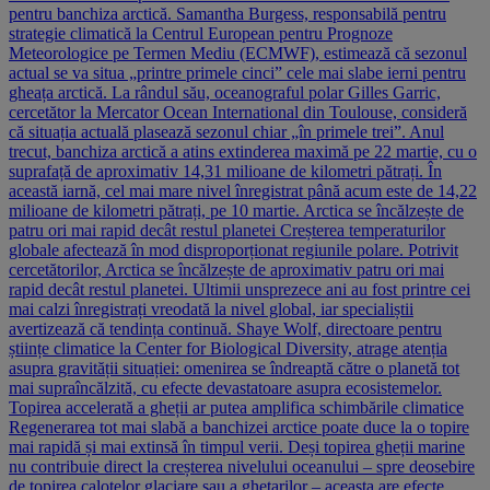
pentru banchiza arctică. Samantha Burgess, responsabilă pentru
strategie climatică la Centrul European pentru Prognoze
Meteorologice pe Termen Mediu (ECMWF), estimează că sezonul
actual se va situa „printre primele cinci” cele mai slabe ierni pentru
gheața arctică. La rândul său, oceanograful polar Gilles Garric,
cercetător la Mercator Ocean International din Toulouse, consideră
că situația actuală plasează sezonul chiar „în primele trei”. Anul
trecut, banchiza arctică a atins extinderea maximă pe 22 martie, cu o
suprafață de aproximativ 14,31 milioane de kilometri pătrați. În
această iarnă, cel mai mare nivel înregistrat până acum este de 14,22
milioane de kilometri pătrați, pe 10 martie. Arctica se încălzește de
patru ori mai rapid decât restul planetei Creșterea temperaturilor
globale afectează în mod disproporționat regiunile polare. Potrivit
cercetătorilor, Arctica se încălzește de aproximativ patru ori mai
rapid decât restul planetei. Ultimii unsprezece ani au fost printre cei
mai calzi înregistrați vreodată la nivel global, iar specialiștii
avertizează că tendința continuă. Shaye Wolf, directoare pentru
științe climatice la Center for Biological Diversity, atrage atenția
asupra gravității situației: omenirea se îndreaptă către o planetă tot
mai supraîncălzită, cu efecte devastatoare asupra ecosistemelor.
Topirea accelerată a gheții ar putea amplifica schimbările climatice
Regenerarea tot mai slabă a banchizei arctice poate duce la o topire
mai rapidă și mai extinsă în timpul verii. Deși topirea gheții marine
nu contribuie direct la creșterea nivelului oceanului – spre deosebire
de topirea calotelor glaciare sau a ghețarilor – aceasta are efecte