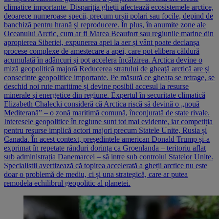
climatice importante. Dispariția gheții afectează ecosistemele arctice,
deoarece numeroase specii, precum urșii polari sau focile, depind de
banchiză pentru hrană și reproducere. În plus, în anumite zone ale
Oceanului Arctic, cum ar fi Marea Beaufort sau regiunile marine din
apropierea Siberiei, expunerea apei la aer și vânt poate declanșa
procese complexe de amestecare a apei, care pot elibera căldură
acumulată în adâncuri și pot accelera încălzirea. Arctica devine o
miză geopolitică majoră Reducerea stratului de gheață arctică are și
consecințe geopolitice importante. Pe măsură ce gheața se retrage, se
deschid noi rute maritime și devine posibil accesul la resurse
minerale și energetice din regiune. Expertul în securitate climatică
Elizabeth Chalecki consideră că Arctica riscă să devină o „nouă
Mediterană” – o zonă maritimă comună, înconjurată de state rivale.
Interesele geopolitice în regiune sunt tot mai evidente, iar competiția
pentru resurse implică actori majori precum Statele Unite, Rusia și
Canada. În acest context, președintele american Donald Trump și-a
exprimat în repetate rânduri dorința ca Groenlanda – teritoriu aflat
sub administrația Danemarcei – să intre sub controlul Statelor Unite.
Specialiștii avertizează că topirea accelerată a gheții arctice nu este
doar o problemă de mediu, ci și una strategică, care ar putea
remodela echilibrul geopolitic al planetei.