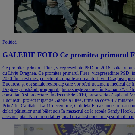
Politică
GALERIE FOTO Ce promitea primarul Firea, 
Ce promitea primarul Firea, vicepreședinte PSD, în 2016: spital republic
cu Liviu Dragnea. Ce promitea primarul Firea, vicepreședinte PSD, în 2
2020. În acest mesaj electoral - o parte asumat de Liviu Dragnea, preș
București și opt spitale regionale care vor oferi tratament medical de
Dragnea, ilustrând programul „Îndrăznește să crezi în România”. Câțiv
consultanță și proiectare. În decembrie 2019, presa scria că spitalul M
București, proiect inițiat de Gabriela Firea, urma să coste 4,7 miliarde 
Primăriei Capitalei. La 11 decembrie, Gabriela Firea spunea într-o conf
dolari părinților unui băiat ucis în masacrul de la școala Sandy Hook.
acestui spital. Nici un spital regional nu a fost construit și sunt tot m