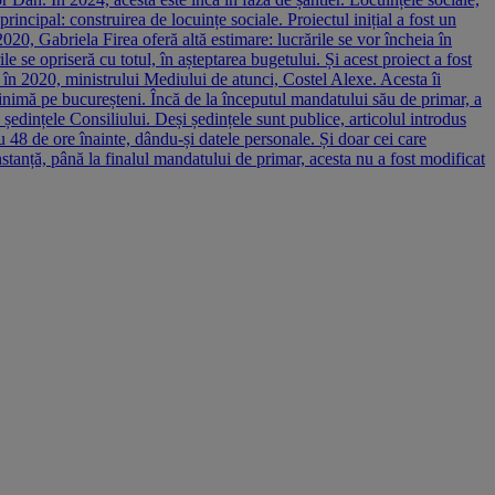
ncipal: construirea de locuințe sociale. Proiectul inițial a fost un
2020, Gabriela Firea oferă altă estimare: lucrările se vor încheia în
se opriseră cu totul, în așteptarea bugetului. Și acest proiect a fost
 în 2020, ministrului Mediului de atunci, Costel Alexe. Acesta îi
la inimă pe bucureșteni. Încă de la începutul mandatului său de primar, a
ședințele Consiliului. Deși ședințele sunt publice, articolul introdus
cu 48 de ore înainte, dându-și datele personale. Și doar cei care
nstanță, până la finalul mandatului de primar, acesta nu a fost modificat