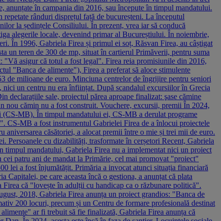
se, anunțate în campania din 2016, sau începute în timpul mandatului.
n repetate rânduri disprețul față de bucureșteni. La începutul
ilor la ședințele Consiliului. În prezent, vrea iar să conducă
iga alegerile locale, devenind primar al Bucureștiului. În noiembrie,
ri. În 1996, Gabriela Firea și primul ei soț, Răsvan Firea, au câștigat
a un teren de 300 de mp, situat în cartierul Primăverii, pentru suma
 "Vă asigur că totul a fost legal". Firea reia promisiunile din 2016,
ctul "Banca de alimente"), Firea a preferat să aloce stimulente
53 de milioane de euro. Minciuna centrelor de îngrijire pentru seniori
, nici un centru nu era înființat. După scandalul excursiilor în Grecia
in declarațiile sale, proiectul părea aproape finalizat: şase cămine
 un nou cămin nu a fost construit. Vouchere, excursii, premii În 2024,
rești (CS-MB). În timpul mandatului ei, CS-MB a derulat programe
. CS-MB a fost instrumentul Gabrielei Firea de a înlocui proiectele
u aniversarea căsătoriei, a alocat premii între o mie și trei mii de euro.
i. Persoanele cu dizabilități, trasformate în cerșetori Recent, Gabriela
. În timpul mandatului, Gabriela Firea nu a implementat nici un proiect
. În cei patru ani de mandat la Primărie, cel mai promovat "proiect"
00 lei a fost înjumătățit. Primăria a invocat atunci situația financiară
ia Capitalei, pe care aceasta încă o gestiona, a anunțat că plata
Firea că "lovește în adulții cu handicap ca o răzbunare politică".
 august, 2018, Gabriela Firea anunța un proiect grandios: "Banca de
mativ 200 locuri, precum și un Centru de formare profesională destinat
limente" ar fi trebuit să fie finalizată, Gabriela Firea anunța că
r Dan. În 2024, acesta este încă în faza de șantier. Locuințele sociale,