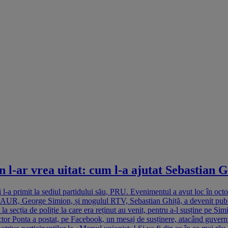
ar vrea uitat: cum l-a ajutat Sebastian G
 l-a primit la sediul partidului său, PRU. Evenimentul a avut loc în oct
r AUR, George Simion, și mogulul RTV, Sebastian Ghiță, a devenit publi
a secția de poliție la care era reținut au venit, pentru a-l susține pe Si
 Victor Ponta a postat, pe Facebook, un mesaj de susținere, atacând guve