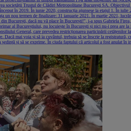
 societății Trustul de Clădiri Metropolitane București SA. Obiectivul pri
nceput în 2019. În iunie 2020, construcția ajunsese la etajul 1. În iulie 
un nou termen de finalizare: 31 ianuarie 2021. În martie 2021, lucrările 
din București, dacă nu vă place în București!", i-a spus Gabriela Firea,
 primar al Bucureștiului, nu locuiește în București și nici nu-i prea are 
liului General, care prevedea restricționarea participării cetățenilor la 
re. Dacă mai voia și să ia cuvântul, trebuia să se înscrie la registratură, 
edință și să se exprime. În ciuda faptului că articolul a fost anulat în i