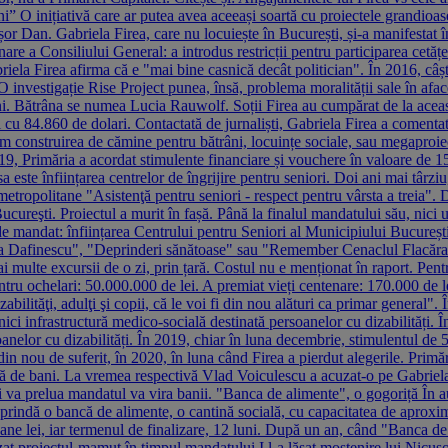
” O inițiativă care ar putea avea aceeași soartă cu proiectele grandioa
or Dan. Gabriela Firea, care nu locuiește în București, și-a manifestat î
 a Consiliului General: a introdus restricții pentru participarea cetățen
iela Firea afirma că e "mai bine casnică decât politician". În 2016, câșt
investigație Rise Project punea, însă, problema moralității sale în aface
ni. Bătrâna se numea Lucia Rauwolf. Soții Firea au cumpărat de la aceast
cu 84.860 de dolari. Contactată de jurnaliști, Gabriela Firea a comentat:
um construirea de cămine pentru bătrâni, locuințe sociale, sau megaproie
19, Primăria a acordat stimulente financiare și vouchere în valoare de 1
 este înființarea centrelor de îngrijire pentru seniori. Doi ani mai târziu
metropolitane "Asistenţă pentru seniori - respect pentru vârsta a treia". D
ucureşti. Proiectul a murit în fașă. Până la finalul mandatului său, nici
ni de mandat: înființarea Centrului pentru Seniori al Municipiului Bucu
ara Dafinescu", "Deprinderi sănătoase" sau "Remember Cenaclul Flacăra"
i multe excursii de o zi, prin țară. Costul nu e menționat în raport. Pentr
entru ochelari: 50.000.000 de lei. A premiat vieți centenare: 170.000 de le
bilităţi, adulţi şi copii, că le voi fi din nou alături ca primar general"
nici infrastructură medico-socială destinată persoanelor cu dizabilități
nelor cu dizabilități. În 2019, chiar în luna decembrie, stimulentul de 5
din nou de suferit, în 2020, în luna când Firea a pierdut alegerile. Primăr
ă de bani. La vremea respectivă Vlad Voiculescu a acuzat-o pe Gabriela 
și va prelua mandatul va vira banii. "Banca de alimente", o gogoriță În
uprindă o bancă de alimente, o cantină socială, cu capacitatea de aproxi
oane lei, iar termenul de finalizare, 12 luni. După un an, când "Banca de a
zat proiectul-mamut în timpul mandatului I l-a lăsat moștenire lui Nicușo