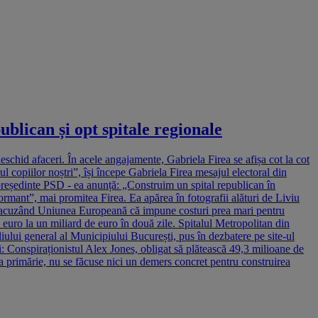
lican și opt spitale regionale
deschid afaceri. În acele angajamente, Gabriela Firea se afișa cot la cot
copiilor noștri”, își începe Gabriela Firea mesajul electoral din
epreședinte PSD - ea anunță: „Construim un spital republican în
rmant”, mai promitea Firea. Ea apărea în fotografii alături de Liviu
le, acuzând Uniunea Europeană că impune costuri prea mari pentru
 euro la un miliard de euro în două zile. Spitalul Metropolitan din
iliului general al Municipiului București, pus în dezbatere pe site-ul
i: Conspiraționistul Alex Jones, obligat să plătească 49,3 milioane de
a primărie, nu se făcuse nici un demers concret pentru construirea