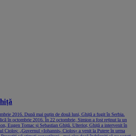
hiță
ombrie 2016. După mai puțin de două luni, Ghiță a fugit în Serbia.
că în octombrie 2016. În 22 octombrie, Simion a fost reținut la un
mion, Eugen Tomac și Sebastian Ghiță. Ulterior, Ghiță a intervenit în
rnul Cioloș: „Guvernul «Iohannis- Cioloş» a venit la Putere în urma