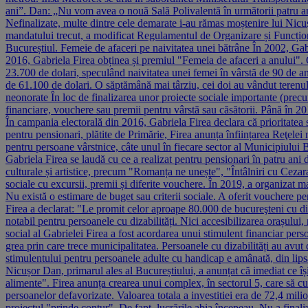
ani”. Dan: „Nu vom avea o nouă Sală Polivalentă în următorii patru ani
Nefinalizate, multe dintre cele demarate i-au rămas moștenire lui Nicuș
mandatului trecut, a modificat Regulamentul de Organizare și Funcționare
Bucureștiul. Femeie de afaceri pe naivitatea unei bătrâne În 2002, Gabr
2016, Gabriela Firea obținea și premiul "Femeia de afaceri a anului". O 
23.700 de dolari, speculând naivitatea unei femei în vârstă de 90 de a
de 61.100 de dolari. O săptămână mai târziu, cei doi au vândut terenul 
neonorate În loc de finalizarea unor proiecte sociale importante (prec
financiare, vouchere sau premii pentru vârstă sau căsătorii. Până în 20
În campania electorală din 2016, Gabriela Firea declara că prioritatea sa
pentru pensionari, plătite de Primărie, Firea anunța înființarea Reţelei 
pentru persoane vârstnice, câte unul în fiecare sector al Municipiului B
Gabriela Firea se laudă cu ce a realizat pentru pensionari în patru a
culturale și artistice, precum "Romanța ne unește", "Întâlniri cu Cez
sociale cu excursii, premii și diferite vouchere. În 2019, a organizat ma
Nu există o estimare de buget sau criterii sociale. A oferit vouchere p
Firea a declarat: "Le promit celor aproape 80.000 de bucureşteni cu diza
notabil pentru persoanele cu dizabilități. Nici accesibilizarea orașului, 
social al Gabrielei Firea a fost acordarea unui stimulent financiar persoa
grea prin care trece municipalitatea. Persoanele cu dizabilități au avut 
stimulentului pentru persoanele adulte cu handicap e amânată, din lips
Nicușor Dan, primarul ales al Bucureștiului, a anunțat că imediat ce î
alimente". Firea anunța crearea unui complex, în sectorul 5, care să c
persoanelor defavorizate. Valoarea totala a investitiei era de 72,4 mili
proiectul "prinde contur". De fapt, lucrările abia începeau. Nu a finali