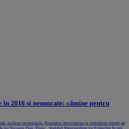
e în 2016 și neonorate: cămine pentru
tă, aceleași promisiuni. Noutatea: dezvoltarea şi extinderea reţelei de
e lui Nicușor Dan. Firea: „Spitalul Metropolitan va fi deschis în trei