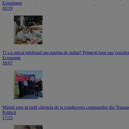
Eveniment
10:19
Ți s-a stricat telefonul sau mașina de spălat? Primești bani sau voucher
Economie
18:07
Miruță vrea să radă clientela de la conducerea companiilor din Transpo
Politică
17:15