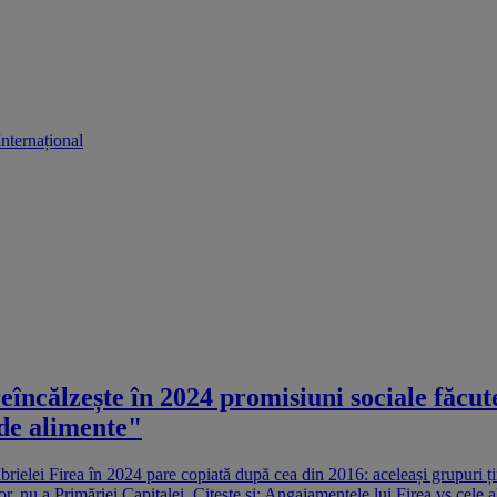
Internațional
eîncălzește în 2024 promisiuni sociale făcut
 de alimente"
ielei Firea în 2024 pare copiată după cea din 2016: aceleași grupuri țin
, nu a Primăriei Capitalei. Citește și: Angajamentele lui Firea vs cele al