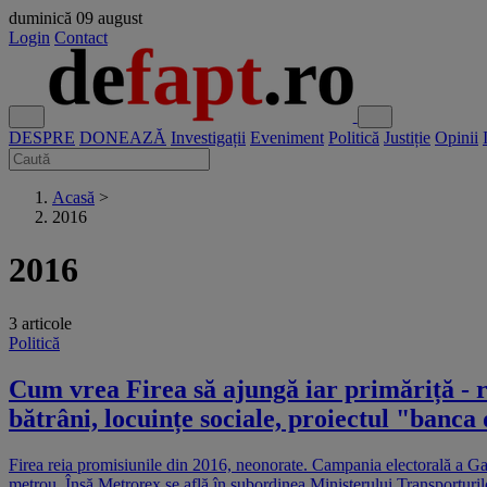
duminică
09 august
Login
Contact
DESPRE
DONEAZĂ
Investigații
Eveniment
Politică
Justiție
Opinii
Acasă
>
2016
2016
3 articole
Politică
Cum vrea Firea să ajungă iar primăriță - r
bătrâni, locuințe sociale, proiectul "banca
Firea reia promisiunile din 2016, neonorate. Campania electorală a Gabr
metrou. Însă Metrorex se află în subordinea Ministerului Transporturilor