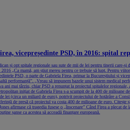
vicepreședinte PSD, în 2016: spital repub
an și opt spitale regionale sau sute de mii de lei pentru tinerii care-și 
016 „Ca mamă, am știut mereu pentru ce trebuie să lupt. Pentru viitorul 
edintele PSD, o parte de Gabriela Firea, primar la Bucureștiului și vic
 înaltă performanță”. „Vreau să impunem bazele unui sistem medical perfo
a ani mai târziu, chiar PSD a renunțat la proiectul spitalelor regiona
etropolitan inițiat de Gabriela Firea s-a scumpit de la 400 de milioane de
de lei (circa un miliard de euro), potrivit proiectului de hotărâre a Cons
erință de presă că proiectul va costa 400 de milioane de euro. Citește ș
 Jones afirmase că tragedia fusese o „înscenare” Când Firea a plecat de l
ai puține șanse ca acestea să acceadă finanțare europeană.