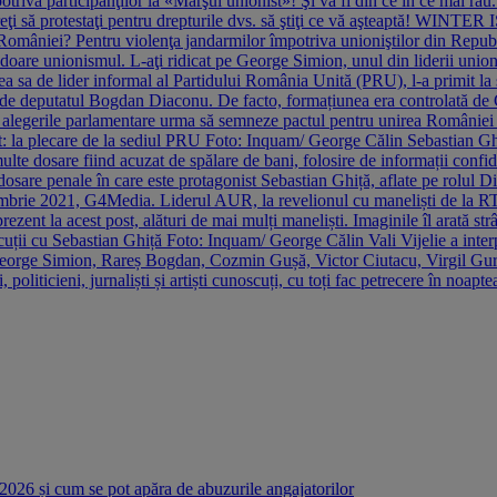
 participanţilor la «Marşul unionist»! Şi va fi din ce în ce mai rău. Pr
i să protestaţi pentru drepturile dvs. să ştiţi ce vă aşteaptă! WINTER
 României? Pentru violenţa jandarmilor împotriva unioniştilor din Repu
ă doare unionismul. L-aţi ridicat pe George Simion, unul din liderii union
atea sa de lider informal al Partidului România Unită (PRU), l-a primit l
 de deputatul Bogdan Diaconu. De facto, formațiunea era controlată de G
U la alegerile parlamentare urma să semneze pactul pentru unirea Românie
tat: la plecare de la sediul PRU Foto: Inquam/ George Călin Sebastian Gh
te dosare fiind acuzat de spălare de bani, folosire de informații confide
ei dosare penale în care este protagonist Sebastian Ghiță, aflate pe rolul 
ecembrie 2021, G4Media. Liderul AUR, la revelionul cu maneliști de la R
ezent la acest post, alături de mai mulți maneliști. Imaginile îl arată s
scuții cu Sebastian Ghiță Foto: Inquam/ George Călin Vali Vijelie a inte
 George Simion, Rareș Bogdan, Cozmin Gușă, Victor Ciutacu, Virgil Gur
oliticieni, jurnaliști și artiști cunoscuți, cu toți fac petrecere în noapt
 2026 și cum se pot apăra de abuzurile angajatorilor