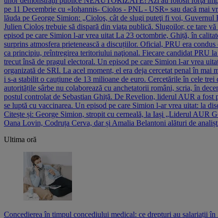
unor demonstraţii publice NEAUTORIZATE! Azi au folosit forţa împotriva
pe 11 Decembrie cu «Iohannis- Ciolos - PNL - USR» sau dacă mai vreţ
lăuda pe George Simion: „Cioloş, cât de slugi puteţi fi voi, Guvernul
Julien Cioloş trebuie să dispară din viaţa publică. Slugoilor, ce tare v
episod pe care Simion l-ar vrea uitat La 23 octombrie, Ghiță, în calit
surprins atmosfera prietenească a discuțiilor. Oficial, PRU era condus
ca principiu, reîntregirea teritoriului naţional. Fiecare candidat PR
trecut însă de pragul electoral. Un episod pe care Simion l-ar vrea ui
organizată de SRI. La acel moment, el era deja cercetat penal în mai mul
i s-a stabilit o cauțiune de 13 mi­lioane de euro. Cercetările în cele tr
autoritățile sârbe nu colaborează cu anchetatorii români, scria, în d
postul controlat de Sebastian Ghiță. De Revelion, liderul AUR a fost pr
se luptă cu vaccinarea. Un episod pe care Simion l-ar vrea uitat: la di
Citește și: George Simion, stropit cu cerneală, la Iași „Liderul AUR
Oana Lovin, Codruța Cerva, dar și Amalia Belantoni alături de analiști, p
Ultima oră
Concedierea în timpul concediului medical: ce drepturi au salariații în