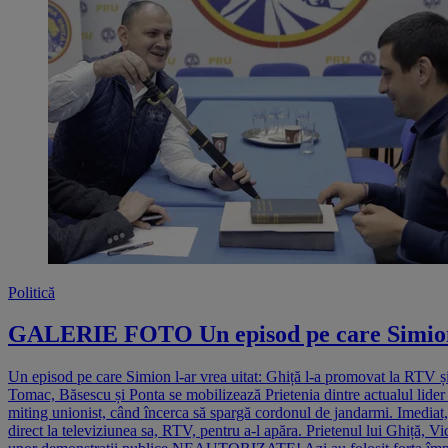
Politică
GALERIE FOTO Un episod pe care Simion l-
Un episod pe care Simion l-ar vrea uitat: Ghiță l-a promovat la RTV și
Tomac, Băsescu și Ponta se mobilizează Prietenia dintre actualul lide
miting unionist, când încerca să spargă cordonul de jandarmi. Imediat, l
direct la televiziunea sa, RTV, pentru a-l apăra. Prietenul lui Ghiță,