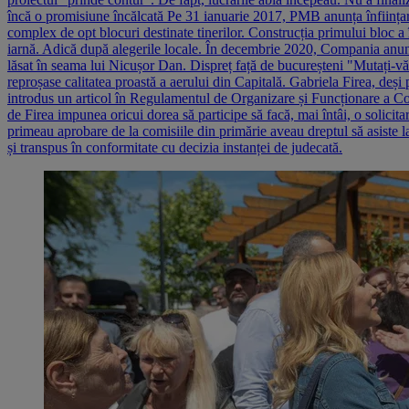
încă o promisiune încălcată Pe 31 ianuarie 2017, PMB anunța înființarea
complex de opt blocuri destinate tinerilor. Construcția primului bloc a î
iarnă. Adică după alegerile locale. În decembrie 2020, Compania anunța 
lăsat în seama lui Nicușor Dan. Dispreț față de bucureșteni "Mutați-vă 
reproșase calitatea proastă a aerului din Capitală. Gabriela Firea, deși
introdus un articol în Regulamentul de Organizare și Funcționare a Consi
de Firea impunea oricui dorea să participe să facă, mai întâi, o solicita
primeau aprobare de la comisiile din primărie aveau dreptul să asiste la ș
și transpus în conformitate cu decizia instanței de judecată.