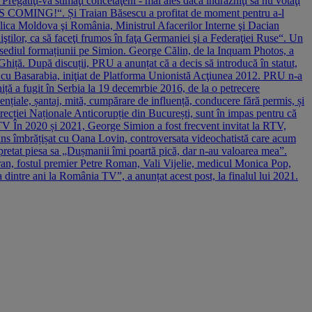
egatiţi-vă stimaţi concetăţeni - mai ales dacă îndrăzniţi să nu votaţi
 IS COMING!“. Și Traian Băsescu a profitat de moment pentru a-l
blica Moldova şi România, Ministrul Afacerilor Interne şi Dacian
iştilor, ca să faceţi frumos în faţa Germaniei şi a Federaţiei Ruse“. Un
a sediul formațiunii pe Simion. George Călin, de la Inquam Photos, a
hiță. După discuții, PRU a anunțat că a decis să introducă în statut,
i cu Basarabia, iniţiat de Platforma Unionistă Acţiunea 2012. PRU n-a
iță a fugit în Serbia la 19 decemrbie 2016, de la o petrecere
nțiale, șan­taj, mită, cumpărare de influență, conducere fără permis, și
Direcției Naționale Anticorupție din București, sunt în impas pentru că
TV În 2020 și 2021, George Simion a fost frecvent invitat la RTV,
trâns îmbrățișat cu Oana Lovin, controversata videochatistă care acum
rpretat piesa sa „Dușmanii îmi poartă pică, dar n-au valoarea mea”.
an, fostul premier Petre Roman, Vali Vijelie, medicul Monica Pop,
ea dintre ani la România TV”, a anunțat acest post, la finalul lui 2021.