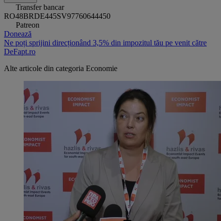
Transfer bancar
RO48BRDE445SV97760644450
Patreon
Donează
Ne poți sprijini direcționând 3,5% din impozitul tău pe venit către
DeFapt.ro
Alte articole din categoria
Economie