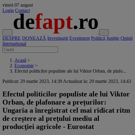
vineri
07 august
Login
Contact
DESPRE
DONEAZĂ
Investigații
Eveniment
Politică
Justiție
Opinii
Internațional
Acasă
>
Economie
>
Efectul politicilor populiste ale lui Viktor Orban, de plafo...
Publicat: 29 martie 2023, 14:39
Actualizat la: 29 martie 2023, 14:43
Efectul politicilor populiste ale lui Viktor
Orban, de plafonare a prețurilor:
Ungaria a înregistrat cel mai ridicat ritm
de creştere al preţului mediu al
producţiei agricole - Eurostat