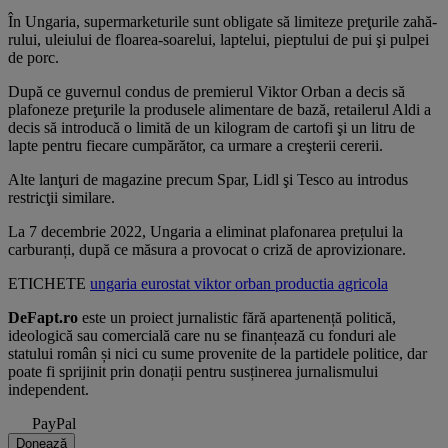
În Ungaria, supermarke­turi­le sunt obligate să limiteze preţurile za­hă­
rului, uleiului de floarea-soare­lui, laptelui, pieptului de pui şi pulpei
de porc.
După ce guvernul condus de premierul Viktor Orban a decis să
plafoneze preţurile la produsele alimentare de bază, retailerul Aldi a
decis să introducă o limită de un kilogram de cartofi şi un litru de
lapte pentru fiecare cumpărător, ca urmare a creşterii cererii.
Alte lanţuri de magazine precum Spar, Lidl şi Tesco au introdus
restricţii similare.
La 7 decembrie 2022, Ungaria a eliminat plafonarea prețului la
carburanți, după ce măsura a provocat o criză de aprovizionare.
ETICHETE
ungaria
eurostat
viktor orban
productia agricola
DeFapt.ro
este un proiect jurnalistic fără apartenență politică,
ideologică sau comercială care nu se finanțează cu fonduri ale
statului român și nici cu sume provenite de la partidele politice, dar
poate fi sprijinit prin donații pentru susținerea jurnalismului
independent.
PayPal
Donează