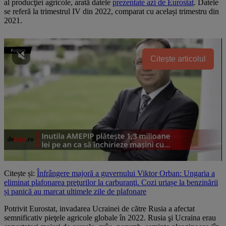
al producţiei agricole, arată datele
prezentate azi de Eurostat
. Datele
se referă la trimestrul IV din 2022, comparat cu același trimestru din
2021.
Citește articolul
Citește și:
Înfrângere majoră a guvernului Viktor Orban: Ungaria a
eliminat plafonarea preţurilor la carburanţi. Cozi uriașe la benzinării
și panică au marcat ultimele zile de plafonare
Potrivit Eurostat, invadarea Ucrainei de către Rusia a afectat
semnificativ pieţele agricole globale în 2022. Rusia şi Ucraina erau