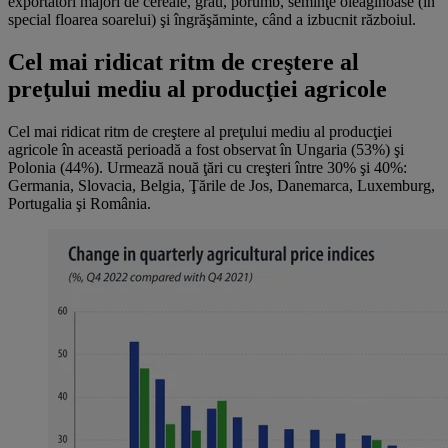
exportatori majori de cereale, grâu, porumb, seminţe oleaginoase (în
special floarea soarelui) şi îngrăşăminte, când a izbucnit războiul.
Cel mai ridicat ritm de creştere al
preţului mediu al producţiei agricole
Cel mai ridicat ritm de creştere al preţului mediu al producţiei
agricole în această perioadă a fost observat în Ungaria (53%) şi
Polonia (44%). Urmează nouă ţări cu creşteri între 30% şi 40%:
Germania, Slovacia, Belgia, Ţările de Jos, Danemarca, Luxemburg,
Portugalia şi România.